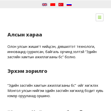
Алсын хараа
Олон улсын жишигт нийцсэн, дэвшилтэт технологи,
инновацид суурилсан, байгаль орчинд ээлтэй “Эдийн
засгийн хамтын ажиллагааны бүс” болно.
Эрхэм зорилго
“Эдийн засгийн хамтын ажиллагааны бүс” -ийг хөгжүүлэх
Монгол улсын нийгэм эдийн засгийн хөгжилд бодит хувь
нэмэр оруулахад оршино.