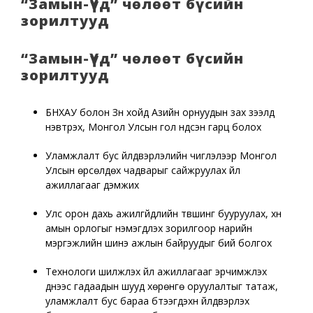
“Замын-Үүд” чөлөөт бүсийн
зорилтууд
“Замын-Үүд” чөлөөт бүсийн
зорилтууд
БНХАУ болон Зүүн хойд Азийн орнуудын зах зээлд
нэвтрэх, Монгол Улсын гол үндсэн гарц болох
Уламжлалт бус үйлдвэрлэлийн чиглэлээр Монгол
Улсын өрсөлдөх чадварыг сайжруулах үйл
ажиллагааг дэмжих
Улс орон дахь ажилгүйдлийн түвшинг бууруулах, хүн
амын орлогыг нэмэгдүүлэх зорилгоор нарийн
мэргэжлийн шинэ ажлын байруудыг бий болгох
Технологи шилжүүлэх үйл ажиллагааг эрчимжүүлэх
үүднээс гадаадын шууд хөрөнгө оруулалтыг татаж,
уламжлалт бус бараа бүтээгдэхүүн үйлдвэрлэх