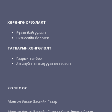
ХӨРӨНГӨ ОРУУЛАЛТ
Бүтээн байгуулалт
Бизнесийн боломж
ТАТВАРЫН ХӨНГӨЛӨЛТ
Газрын төлбөр
Аж ахуйн нэгжид үзүүлэх хөнгөлөлт
ХОЛБООС
Монгол Улсын Засгийн Газар
Монгол Улсын Засгийн Газрын Хэрэг Эрхлэх Газар