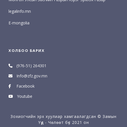
legalinfo.mn
E-mongolia
ХОЛБОО БАРИХ
(976-51) 264301
Info@zfz.gov.mn
Facebook
Youtube
Зохиогчийн эрх хуулиар хамгаалагдсан © Замын
Үүд - Чөлөөт бүс 2021 он