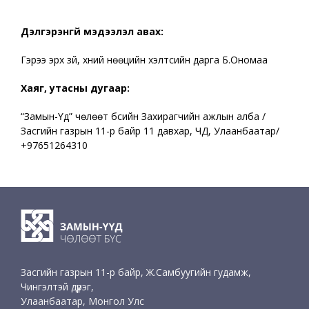
Дэлгэрэнгүй мэдээлэл авах:
Гэрээ эрх зүй, хүний нөөцийн хэлтсийн дарга Б.Ономаа
Хаяг, утасны дугаар:
“Замын-Үүд” чөлөөт бүсийн Захирагчийн ажлын алба /
Засгийн газрын 11-р байр 11 давхар, ЧД, Улаанбаатар/
+97651264310
Засгийн газрын 11-р байр, Ж.Самбуугийн гудамж,
Чингэлтэй дүүрэг,
Улаанбаатар, Монгол Улс