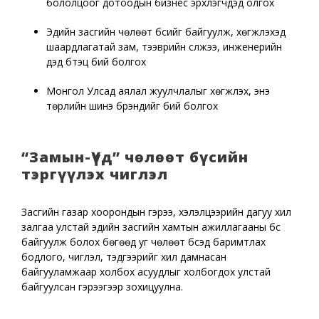
бололцоог дотоодын бизнес эрхлэгчдэд олгох
Эдийн засгийн чөлөөт бүсийг байгуулж, хөгжүүлэхэд
шаардлагатай зам, тээврийн сүлжээ, инженерийн
дэд бүтэц бий болгох
Монгол Улсад аялал жуулчлалыг хөгжүүлэх, энэ
төрлийн шинэ брэндийг бий болгох
“Замын-Үүд” чөлөөт бүсийн
тэргүүлэх чиглэл
Засгийн газар хоорондын гэрээ, хэлэлцээрийн дагуу хил
залгаа улстай эдийн засгийн хамтын ажиллагааны бүс
байгуулж болох бөгөөд уг чөлөөт бүсэд баримтлах
бодлого, чиглэл, тэдгээрийг хил дамнасан
байгууламжаар холбох асуудлыг холбогдох улстай
байгуулсан гэрээгээр зохицуулна.