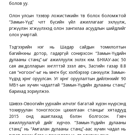
болов уу.
Олон улсын тээвэр ложистикийн төв болох боломжтой
“Замын-Үүд” чөлөөт бүсийн үйл ажиллагааг эхлүүлж,
өргөжүүлэн хөгжүүлэхэд олон зангилаа асуудлын шийдлийг
олох учиртай.
Тэдгээрийн нэг нь Шадар сайдын томилолтын
багийнхны дотор, гадаргүй сонирхсон “Замын-Үүдийн
дулааны станц”-ыг ажиллуулж эхлэх юм. БНХАУ-аас 50
сая ам.долларын хөнгөлттэй зээл авч, Засгийн газар 8.8
сая “ногоон”-ыг нь мөнгөн бус хэлбэрээр санхүүлж Замын-
Үүдэд хөрөнгө оруулсан. Уг хөрөнгө оруулалтын дийлэнхийг 90
МВт-ын хүчин чадалтай “Замын-Үүдийн дулааны станц”
барихад зориулжээ.
Шивээ-Овоогийн уурхайн илчлэг багатай хүрэн нүүрсэнд
тохируулан тоноглосон цахилгаан станцыг хятадууд
2015 онд ашиглахад бэлэн болгосон. Гэвч
ажиллуулалгүй өдийг хүрчээ. “Замын-Үүдийн дулааны
станц” нь “Амгалан дулааны станц”-аас хүчин чадал нь