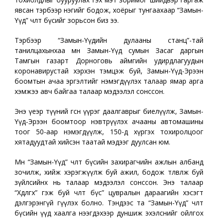
явсан тэрбээр нэгийг бодож, хоёрыг тунгаахаар “Замын-
Үүд” чөлөөт бүсийг зорьсон биз ээ.
Тэрбээр “Замын-Үүдийн дулааны станц”-тай
танилцахынхаа өмнө Замын-Үүд сумын Засаг даргын
Тамгын газарт Дорноговь аймгийн удирдлагуудын
коронавирустай хэрхэн тэмцэж буй, Замын-Үүд-Эрээн
боомтын ачаа эргэлтийг нэмэгдүүлэх талаар ямар арга
хэмжээ авч байгаа талаар мэдээлэл сонссон.
Энэ үеэр түүний өгсөн үүрэг даалгаврыг биелүүлж, Замын-
Үүд-Эрээн боомтоор нэвтрүүлэх ачааны автомашины
тоог 50-аар нэмэгдүүлж, 150-д хүргэх тохиролцоог
хятадуудтай хийсэн таатай мэдээг дуулсан юм.
Мөн “Замын-Үүд” чөлөөт бүсийн захирагчийн ажлын албанд
зочилж, хийж хэрэгжүүлж буй ажил, бодож төлөвлөж буй
зүйлсийнх нь талаар мэдээлэл сонссон. Энэ талаар
“Хөдөлгөх” гэж буй чөлөөт бүс” цувралын дараагийн хэсэгт
дэлгэрэнгүй өгүүлэх болно. Тэндээс та “Замын-Үүд” чөлөөт
бүсийн үүд хаалга нээгдэхээр дуншиж эхэлснийг ойлгох