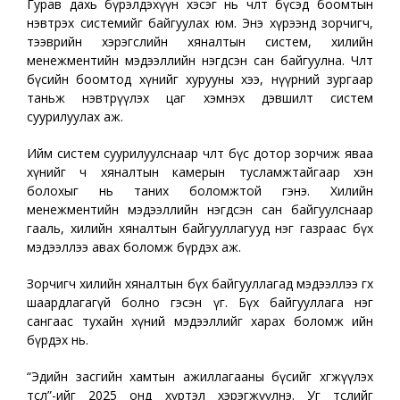
Гурав дахь бүрэлдэхүүн хэсэг нь чөлөөт бүсэд боомтын
нэвтрэх системийг байгуулах юм. Энэ хүрээнд зорчигч,
тээврийн хэрэгслийн хяналтын систем, хилийн
менежментийн мэдээллийн нэгдсэн сан байгуулна. Чөлөөт
бүсийн боомтод хүнийг хурууны хээ, нүүрний зургаар
таньж нэвтрүүлэх цаг хэмнэх дэвшилт систем
суурилуулах аж.
Ийм систем суурилуулснаар чөлөөт бүс дотор зорчиж яваа
хүнийг ч хяналтын камерын тусламжтайгаар хэн
болохыг нь таних боломжтой гэнэ. Хилийн
менежментийн мэдээллийн нэгдсэн сан байгуулснаар
гааль, хилийн хяналтын байгууллагууд нэг газраас бүх
мэдээллээ авах боломж бүрдэх аж.
Зорчигч хилийн хяналтын бүх байгууллагад мэдээллээ өгөх
шаардлагагүй болно гэсэн үг. Бүх байгууллага нэг
сангаас тухайн хүний мэдээллийг харах боломж ийн
бүрдэх нь.
“Эдийн засгийн хамтын ажиллагааны бүсийг хөгжүүлэх
төсөл”-ийг 2025 онд хүртэл хэрэгжүүлнэ. Уг төслийг