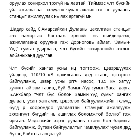
оруулах сонирхол төрөхгүй нь лавтай. Тиймээс чөлөөт бүсийн
үйл ажиллагааг эхлүүлэх чухал ажлын нэг нь дулааны
станцыг ажиллуулах нь яах аргагүй мөн.
Шадар сайд С.Амарсайхан Дулааны цахилгаан станцыг
энэ намартаа багтааж хөрөнгийг нь шийдвэрлэж,
ажиллагаанд оруулна гэж Дорноговь аймаг, “Замын-
Үүд” сумын удирлага, чөлөөт бүсийн захирагчийн ажлын
албаныханд дуулгав.
Чөлөөт бүсийг хангах усны нөөц тогтоож, цэвэршүүлэх
үйлдвэр, 110/10 кВ цахилгааны дэд станц, цэвэрлэх
байгууламж, цэвэр усны өргөгч насос, 13.5 км хатуу
хучилттай зам тавиад буй. Замын-Үүд сумын Засаг дарга
Б.Анхбаяр “Чөлөөт бүс болон Замын-Үүд сумыг хангах
дулаан, усан хангамж, цэвэрлэх байгууламжийн төслүүд
бүгд өөр хоорондоо уялдаатай. Станцыг ажиллуулж
эхлэнгүүт бүгдийг нь ашиглах боломжтой болно” гэж
ярьсан. Мэдээжийн хэрэг дулааны станц бол барилга
байгууламж, бүтээн байгуулалтыг “амилуулах” чухал дэд
бүтэц байх нь гарцаагүй.