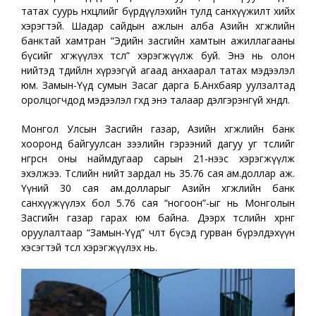
татах суурь нөхцөлийг бүрдүүлэхийн тулд санхүүжилт хийх
хэрэгтэй. Шадар сайдын ажлын алба Азийн хөгжлийн
банктай хамтран “Эдийн засгийн хамтын ажиллагааны
бүсийг хөгжүүлэх төсөл” хэрэгжүүлж буй. Энэ нь олон
нийтэд төдийлөн хүрээгүй агаад анхаарал татах мэдээлэл
юм. Замын-Үүд сумын Засаг дарга Б.Анхбаяр уулзалтад
оролцогчдод мэдээлэл өгөхдөө энэ талаар дэлгэрэнгүй хөндлөө.
Монгол Улсын Засгийн газар, Азийн хөгжлийн банк
хооронд байгуулсан зээлийн гэрээний дагуу уг төслийг
өнгөрсөн оны наймдугаар сарын 21-нээс хэрэгжүүлж
эхэлжээ. Төслийн нийт зардал нь 35.76 сая ам.доллар аж.
Үүний 30 сая ам.долларыг Азийн хөгжлийн банк
санхүүжүүлэх бол 5.76 сая “ногоон”-ыг нь Монголын
Засгийн газар гарах юм байна. Дээрх төслийн хөрөнгө
оруулалтаар “Замын-Үүд” чөлөөт бүсэд гурван бүрэлдэхүүн
хэсэгтэй төсөл хэрэгжүүлэх нь.