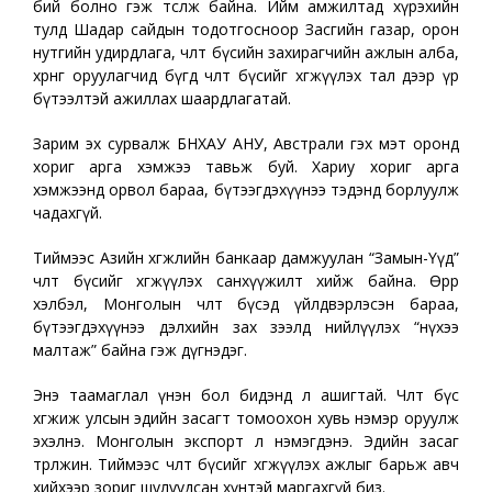
бий болно гэж төсөөлж байна. Ийм амжилтад хүрэхийн
тулд Шадар сайдын тодотгосноор Засгийн газар, орон
нутгийн удирдлага, чөлөөт бүсийн захирагчийн ажлын алба,
хөрөнгө оруулагчид бүгд чөлөөт бүсийг хөгжүүлэх тал дээр үр
бүтээлтэй ажиллах шаардлагатай.
Зарим эх сурвалж БНХАУ АНУ, Австрали гэх мэт оронд
хориг арга хэмжээ тавьж буй. Хариу хориг арга
хэмжээнд орвол бараа, бүтээгдэхүүнээ тэдэнд борлуулж
чадахгүй.
Тиймээс Азийн хөгжлийн банкаар дамжуулан “Замын-Үүд”
чөлөөт бүсийг хөгжүүлэх санхүүжилт хийж байна. Өөрөөр
хэлбэл, Монголын чөлөөт бүсэд үйлдвэрлэсэн бараа,
бүтээгдэхүүнээ дэлхийн зах зээлд нийлүүлэх “нүхээ
малтаж” байна гэж дүгнэдэг.
Энэ таамаглал үнэн бол бидэнд л ашигтай. Чөлөөт бүс
хөгжиж улсын эдийн засагт томоохон хувь нэмэр оруулж
эхэлнэ. Монголын экспорт л нэмэгдэнэ. Эдийн засаг
төрөлжинө. Тиймээс чөлөөт бүсийг хөгжүүлэх ажлыг барьж авч
хийхээр зориг шулуудсан хүнтэй маргахгүй биз.