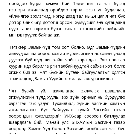
оройдоо буцдаг хүмүүс бий. Тэдэн шиг өглөө чөлөөт бүсэд
нэвтэрч ажиллаад оройдоо гарна гэсэн үг. Худалдаа,
үйлчилгээ эрхлэгчид, иргэд дээд тал нь 24 цаг л чөлөөт бүс
дотор байх бөгөөд дотогш орсон хүмүүсийг энэ хугацаанд
нүүр таних төхөөрөмжөөр бүрэн хянах технологийн шийдлийг
мөн нэвтрүүлж байгаа аж.
Тэгэхээр Замын-Үүд том хот болно. Өдгөө Замын-Үүдийн
айлууд хашаа хороо хазгай мурий, хөгшин нохойны унаад
дуусаж буй шүд шиг хайш яайш харагддаг. Энэ навсгар
суурин өндөр барилга өргөн талбайнуудтай сайхан хот болж
хөгжих биз ээ. Чөлөөт бүсийн бүтээн байгуулалтыг хөдөлгөсөн
тохиолдолд Замын-Үүдийн хөгжил дагаж урагшилна.
Чөлөөт бүсийн үйл ажиллагааг эхлүүлэх, цаашлаад
хөгжүүлэхийн тулд хууль, эрх зүйн орчныг нь бүрдүүлэх
хэрэгтэй гэж үздэг. Тухайлбал, Эдийн засгийн хамтын
ажиллагааны бүс байгуулах тухай Засгийн газар
хоорондын хэлэлцээрийг УИХ-аар соёрхон батлуулах
шаардлага бий. Манай улс БНХАУ-ын Засгийн газар
хооронд Замын-Үүд болон Эрээнийг холбосон чөлөөт бүс