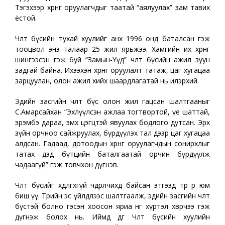
Тэгэхээр хөрөнгө оруулагчдыг таатай “аялуулах” зам тавих
ёстой.
Чөлөөт бүсийн тухай хуулийг анх 1996 онд баталсан гэж
тооцвол энэ талаар 25 жил ярьжээ. Хамгийн их хөрөнгө
шингээсэн гэж буй “Замын-Үүд” чөлөөт бүсийн ажил зуун
задгай байна. Ихээхэн хөрөнгө оруулалт татаж, цаг хугацаа
зарцуулан, олон ажил хийх шаардлагатай нь илэрхий.
Эдийн засгийн чөлөөт бүс олон жил гацсан шалтгааныг
С.Амарсайхан “Эхлүүлсэн ажлаа тогтвортой, үе шаттай,
эрэмбэ дараа, эмх цэгцтэй явуулах бодлого дутсан. Эрх
зүйн орчноо сайжруулах, бүрдүүлэх тал дээр цаг хугацаа
алдсан. Гадаад, дотоодын хөрөнгө оруулагчдын сонирхлыг
татах дэд бүтцийн баталгаатай орчин бүрдүүлж
чадаагүй” гэж товчхон дүгнэв.
Чөлөөт бүсийг хөдөлгөхгүй чөдөрлөчихөөд байсан этгээд төр өөрөө юм
биш үү. Төрийн эс үйлдлээс шалтгаалж, эдийн засгийн чөлөөт
бүстэй болно гэсэн хоосон яриа өнөөг хүртэл хөвөрчээ гэж
дүгнэж болох нь. Иймд өдгөө Чөлөөт бүсийн хуулийн