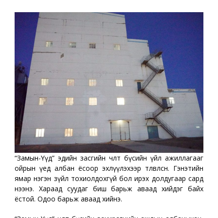
“Замын-Үүд” эдийн засгийн чөлөөт бүсийн үйл ажиллагааг
ойрын үед албан ёсоор эхлүүлэхээр төлөвлөсөн. Гэнэтийн
ямар нэгэн зүйл тохиолдохгүй бол ирэх долдугаар сард
нээнэ. Хараад суудаг биш барьж аваад хийдэг байх
ёстой. Одоо барьж аваад хийнэ.