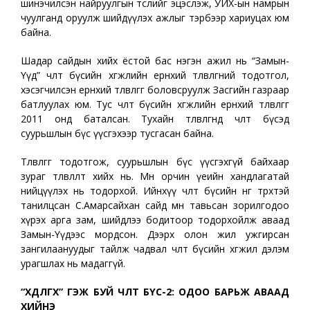
шинэчилсэн найруулгын төслийг эцэслэж, УИХ-ын намрын
чуулганд оруулж шийдүүлэх ажлыг тэрбээр хариуцах юм
байна.
Шадар сайдын хийх ёстой бас нэгэн ажил нь “Замын-
Үүд” чөлөөт бүсийн хөгжлийн ерөнхий төлөвлөгөөний тодотгол,
хэсэгчилсэн ерөнхий төлөвлөгөөг боловсруулж Засгийн газраар
батлуулах юм. Тус чөлөөт бүсийн хөгжлийн ерөнхий төлөвлөгөөг
2011 онд баталсан. Тухайн төлөвлөгөөнд чөлөөт бүсэд
суурьшлын бүс үүсгэхээр тусгасан байна.
Төлөвлөгөөг тодотгож, суурьшлын бүс үүсгэхгүй байхаар
зураг төлөвлөлт хийх нь. Мөн орчин үеийн хандлагатай
нийцүүлэх нь тодорхой. Ийнхүү чөлөөт бүсийн өнгө төрхтэй
танилцсан С.Амарсайхан сайд өмнөө тавьсан зорилгодоо
хүрэх арга зам, шийдлээ бодитоор тодорхойлж аваад
Замын-Үүдээс мордсон. Дээрх олон жил ужгирсан
зангилаануудыг тайлж чадвал чөлөөт бүсийн хөгжил дэлэм
урагшлах нь мадаггүй.
“ХӨДӨЛГӨХ” ГЭЖ БУЙ ЧӨЛӨӨТ БҮС-2: ОДОО БАРЬЖ АВААД
ХИЙНЭ