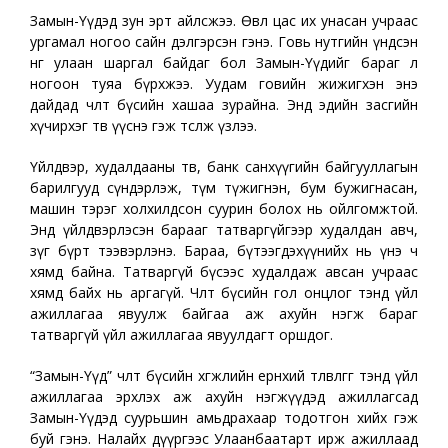
Замын-Үүдэд зун эрт айлсжээ. Өвөл цас их унасан учраас
ургамал ногоо сайн дэлгэрсэн гэнэ. Говь нутгийн үндсэн
өнгө улаан шаргал байдаг бол Замын-Үүдийг бараг л
ногоон туяа бүрхжээ. Уудам говийн жижигхэн энэ
дайдад чөлөөт бүсийн хашаа зурайна. Энд эдийн засгийн
хүчирхэг төв үүснэ гэж төсөөлж үзлээ.
Үйлдвэр, худалдааны төв, банк санхүүгийн байгууллагын
барилгууд сүндэрлэж, түм түжигнэн, бум бужигнасан,
машин тэрэг холхилдсон суурин болох нь ойлгомжтой.
Энд үйлдвэрлэсэн барааг татваргүйгээр худалдан авч,
зүг бүрт тээвэрлэнэ. Бараа, бүтээгдэхүүнийх нь үнэ ч
хямд байна. Татваргүй бүсээс худалдаж авсан учраас
хямд байх нь аргагүй. Чөлөөт бүсийн гол онцлог тэнд үйл
ажиллагаа явуулж байгаа аж ахуйн нэгж бараг
татваргүй үйл ажиллагаа явуулдагт оршдог.
“Замын-Үүд” чөлөөт бүсийн хөгжлийн ерөнхий төлөвлөгөөг тэнд үйл
ажиллагаа эрхлэх аж ахуйн нэгжүүдэд ажиллагсад
Замын-Үүдэд суурьшин амьдрахаар тодотгон хийх гэж
буй гэнэ. Налайх дүүргээс Улаанбаатарт ирж ажиллаад