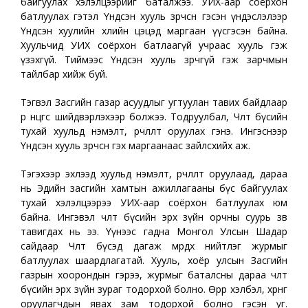
байгуулах хэлэлцээрийг баталжээ. УИХ-аар соёрхон
батлуулах гэтэл Үндсэн хууль зөрчсөн гэсэн үндэслэлээр
Үндсэн хуулийн хөлийн цэцэд маргаан үүсгэсэн байна.
Хуульчид УИХ соёрхон батлаагүй учраас хууль гэж
үзэхгүй. Тиймээс Үндсэн хууль зөрчөөгүй гэж зарчмын
тайлбар хийж буй.
Тэгвэл Засгийн газар асуудлыг угтуулан тавих байдлаар
өөр өнцгөөс шийдвэрлэхээр болжээ. Тодруулбал, Чөлөөт бүсийн
тухай хуульд нэмэлт, өөрчлөлт оруулах гэнэ. Ингэснээр
Үндсэн хууль зөрчсөн гэх маргаанаас зайлсхийх аж.
Тэгэхээр эхлээд хуульд нэмэлт, өөрчлөлт оруулаад, дараа
нь Эдийн засгийн хамтын ажиллагааны бүс байгуулах
тухай хэлэлцээрээ УИХ-аар соёрхон батлуулах юм
байна. Ингэвэл чөлөөт бүсийн эрх зүйн орчны суурь зөв
тавигдах нь ээ. Үүнээс гадна Монгол Улсын Шадар
сайдаар Чөлөөт бүсэд дагаж мөрдөх нийтлэг журмыг
батлуулах шаардлагатай. Хууль, хоёр улсын Засгийн
газрын хоорондын гэрээ, журмыг баталсны дараа чөлөөт
бүсийн эрх зүйн зураг тодорхой болно. Өөрөөр хэлбэл, хөрөнгө
оруулагчдын явах зам тодорхой болно гэсэн үг.