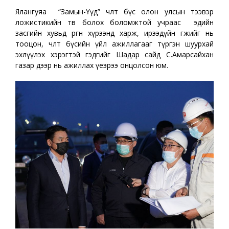
Ялангуяа “Замын-Үүд” чөлөөт бүс олон улсын тээвэр
ложистикийн төв болох боломжтой учраас эдийн
засгийн хувьд өргөн хүрээнд харж, ирээдүйн өгөөжийг нь
тооцон, чөлөөт бүсийн үйл ажиллагааг түргэн шуурхай
эхлүүлэх хэрэгтэй гэдгийг Шадар сайд С.Амарсайхан
газар дээр нь ажиллах үеэрээ онцолсон юм.