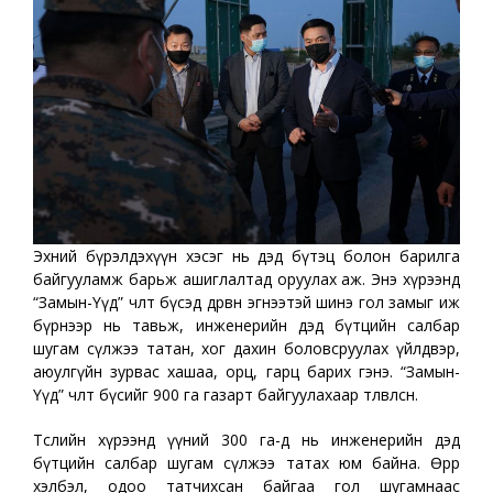
Эхний бүрэлдэхүүн хэсэг нь дэд бүтэц болон барилга
байгууламж барьж ашиглалтад оруулах аж. Энэ хүрээнд
“Замын-Үүд” чөлөөт бүсэд дөрвөн эгнээтэй шинэ гол замыг иж
бүрнээр нь тавьж, инженерийн дэд бүтцийн салбар
шугам сүлжээ татан, хог дахин боловсруулах үйлдвэр,
аюулгүйн зурвас хашаа, орц, гарц барих гэнэ. “Замын-
Үүд” чөлөөт бүсийг 900 га газарт байгуулахаар төлөвлөсөн.
Төслийн хүрээнд үүний 300 га-д нь инженерийн дэд
бүтцийн салбар шугам сүлжээ татах юм байна. Өөрөөр
хэлбэл, одоо татчихсан байгаа гол шугамнаас