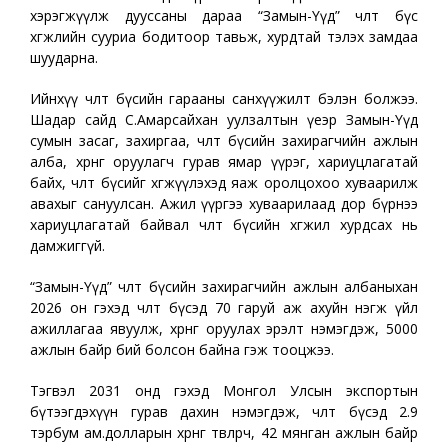
хэрэгжүүлж дууссаны дараа “Замын-Үүд” чөлөөт бүс
хөгжлийн сууриа бодитоор тавьж, хурдтай тэлэх замдаа
шуударна.
Ийнхүү чөлөөт бүсийн гарааны санхүүжилт бэлэн болжээ.
Шадар сайд С.Амарсайхан уулзалтын үеэр Замын-Үүд
сумын засаг, захиргаа, чөлөөт бүсийн захирагчийн ажлын
алба, хөрөнгө оруулагч гурав ямар үүрэг, хариуцлагатай
байх, чөлөөт бүсийг хөгжүүлэхэд яаж оролцохоо хуваарилж
авахыг сануулсан. Ажил үүргээ хуваарилаад дор бүрнээ
хариуцлагатай байвал чөлөөт бүсийн хөгжил хурдсах нь
дамжиггүй.
“Замын-Үүд” чөлөөт бүсийн захирагчийн ажлын албаныхан
2026 он гэхэд чөлөөт бүсэд 70 гаруй аж ахуйн нэгж үйл
ажиллагаа явуулж, хөрөнгө оруулах эрэлт нэмэгдэж, 5000
ажлын байр бий болсон байна гэж тооцжээ.
Тэгвэл 2031 онд гэхэд Монгол Улсын экспортын
бүтээгдэхүүн гурав дахин нэмэгдэж, чөлөөт бүсэд 2.9
тэрбум ам.долларын хөрөнгө төвлөрч, 42 мянган ажлын байр