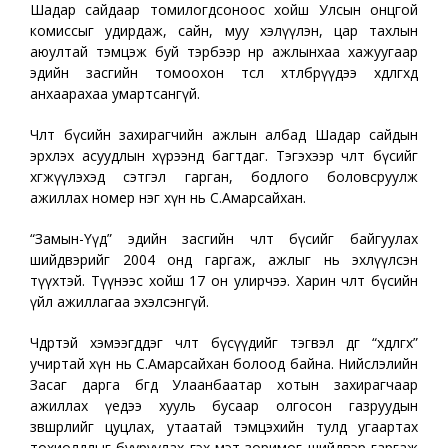
Шадар сайдаар томилогдсоноос хойш Улсын онцгой
комиссыг удирдаж, сайн, муу хэлүүлэн, цар тахлын
аюултай тэмцэж буй тэрбээр нөр ажлынхаа хажуугаар
эдийн засгийн томоохон төсөл хөтөлбөрүүдээ хөдөлгөхөд
анхаарахаа умартсангүй.
Чөлөөт бүсийн захирагчийн ажлын албад Шадар сайдын
эрхлэх асуудлын хүрээнд багтдаг. Тэгэхээр чөлөөт бүсийг
хөгжүүлэхэд сэтгэл гарган, бодлого боловсруулж
ажиллах номер нэг хүн нь С.Амарсайхан.
“Замын-Үүд” эдийн засгийн чөлөөт бүсийг байгуулах
шийдвэрийг 2004 онд гаргаж, ажлыг нь эхлүүлсэн
түүхтэй. Түүнээс хойш 17 он улирчээ. Харин чөлөөт бүсийн
үйл ажиллагаа эхэлсэнгүй.
Чөдөртэй хэмээгддэг чөлөөт бүсүүдийг тэгвэл өдгөө “хөдөлгөх”
учиртай хүн нь С.Амарсайхан болоод байна. Нийслэлийн
Засаг дарга бөгөөд Улаанбаатар хотын захирагчаар
ажиллах үедээ хууль бусаар олгосон газруудын
зөвшөөрлийг цуцлах, утаатай тэмцэхийн тулд угаартах
тохиолдлыг бууруулах гэх мэт зоримог шийдвэр гаргаж