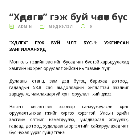
“Хөдөлгөх” гэж буй чөлөөт бүс
ADMIN
МЭДЭЭЛЭЛ
0
“ХӨДӨЛГӨХ” ГЭЖ БУЙ ЧӨЛӨӨТ БҮС-1: УЖГИРСАН
ЗАНГИЛААНУУД
Монголын эдийн засгийн бусад чөлөөт бүстэй харьцуулахад
хамгийн их хөрөнгө оруулалт хийсэн нь “Замын-Үүд”.
Дулааны станц, зам дэд бүтэц барихад дотоод,
гадаадын 58.8 сая ам.долларын хөнгөлөлттэй зээлийг
зарцуулж, чамлахааргүй хөрөнгө оруулалт хийгджээ.
Нэгэнт хөнгөлөлттэй зээлээр санхүүжүүлсэн хөрөнгө
оруулалтынхаа өгөөжийг хүртэх хэрэгтэй. Улсын эдийн
засгийн өсөлтийг нэмэгдүүлэх, үйлдвэрлэл хөгжүүлэх,
гадаад, дотоод худалдааны эргэлтийг сайжруулахад чөлөөт
бүс чухал үүрэг гүйцэтгэнэ.