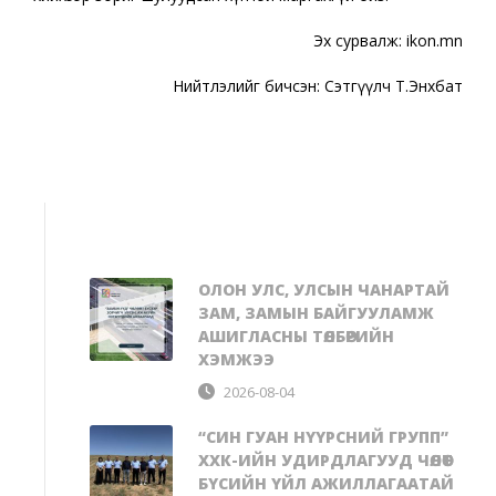
Эх сурвалж: ikon.mn
Нийтлэлийг бичсэн: Сэтгүүлч Т.Энхбат
ОЛОН УЛС, УЛСЫН ЧАНАРТАЙ
ЗАМ, ЗАМЫН БАЙГУУЛАМЖ
АШИГЛАСНЫ ТӨЛБӨРИЙН
ХЭМЖЭЭ
2026-08-04
“СИН ГУАН НҮҮРСНИЙ ГРУПП”
ХХК-ИЙН УДИРДЛАГУУД ЧӨЛӨӨТ
БҮСИЙН ҮЙЛ АЖИЛЛАГААТАЙ