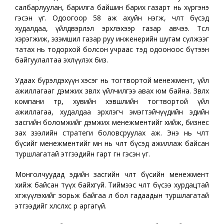
салбарлуулан, барилга байшин барих газарт нь хүргэнэ
гэсэн үг. Одоогоор 58 аж ахуйн нэгж, чөлөөт бүсэд
худалдаа, үйлдвэрлэл эрхлэхээр газар авчээ. Төсөл
хэрэгжиж, эзэмшил газар руу инженерийн шугам сүлжээг
татах нь тодорхой болсон учраас тэд одооноос бүтээн
байгуулалтаа эхлүүлэх биз.
Удаах бүрэлдэхүүн хэсэг нь тогтвортой менежмент, үйл
ажиллагааг дэмжих зөвлөх үйлчилгээ авах юм байна. Зөвлөх
компани төр, хувийн хэвшлийн тогтвортой үйл
ажиллагаа, худалдаа эрхлэгч эмэгтэйчүүдийн эдийн
засгийн боломжийг дэмжих менежментийг хийж, бизнес
зах зээлийн стратеги боловсруулах аж. Энэ нь чөлөөт
бүсийг менежментийг өмнө нь чөлөөт бүсэд ажиллаж байсан
туршлагатай этгээдийн гарт өгнө гэсэн үг.
Монголчуудад эдийн засгийн чөлөөт бүсийн менежмент
хийж байсан түүх байхгүй. Тиймээс чөлөөт бүсээ хурдацтай
хөгжүүлэхийг зорьж байгаа л бол гадаадын туршлагатай
этгээдийг хөлслөхөөс өөр аргагүй.