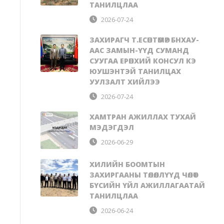
ТАНИЛЦЛАА
2026-07-24
ЗАХИРАГЧ Т.ЕСӨНТӨМӨР БНХАУ-
ААС ЗАМЫН-ҮҮД СУМАНД
СУУГАА ЕРӨНХИЙ КОНСУЛ КЭ
ЮУШЭНТЭЙ ТАНИЛЦАХ
УУЛЗАЛТ ХИЙЛЭЭ
2026-07-24
ХАМТРАН АЖИЛЛАХ ТУХАЙ
МЭДЭГДЭЛ
2026-06-29
ХИЛИЙН БООМТЫН
ЗАХИРГААНЫ ТӨЛӨӨЛЛҮҮД ЧӨЛӨӨТ
БҮСИЙН ҮЙЛ АЖИЛЛАГААТАЙ
ТАНИЛЦЛАА
2026-06-24