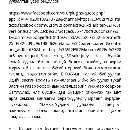
уулзалтын үеэр онцолсон.
https://www.facebook.com/v9.0/plugins/quote.php?
app_id=1410230139213728&channel=https%3A%2F%2Fsta
ticxx.facebook.com%2Fx%2Fconnect%2Fxd_arbiter%2F%3F
version%3D46%23cb%3Df3c1cac6357470c%26domain%3
Dikon.mn%26origin%3Dhttps%253A%252F%252Fikon.mn%
252Ff32fcd9fc96148c%26relation%3Dparent.parent&contai
ner_width=680&href=https%3A%2F%2Fikon.mn%2Fn%2F28
br&layout=quote&locale=en_US&sdk=joey Чөлөөт бүсийн
тухай хуулиа боловсронгуй болгох, холбогдох дүрэм
журмаа батлах, чөлөөт бүсийн ерөнхий болон хэсэгчилсэн
төлөвлөгөөнд тодотгол хийх, БНХАУ-ын талтай байгуулсан
Эдийн засгийн хамтын ажиллагааны бүс байгуулах тухай
Засгийн газар хоорондын хэлэлцээрийг УИХ-аар соёрхон
батлуулах, чөлөөт бүсийн дэд бүтцийг хөгжүүлэх гэх мэт
арга хэмжээ зайлшгүй хэрэгжүүлэх учиртайг дурдсан.
Тухайлбал, “Замын-Үүдийн дулааны станц”-ыг
ажиллуулж эхлэх шаардлагатайг байгааг цохон
тэмдэглэсэн юм.
Чөлөөт бүсийн дэд бүтцийг байгуулж, хөрөнгө оруулагчдыг