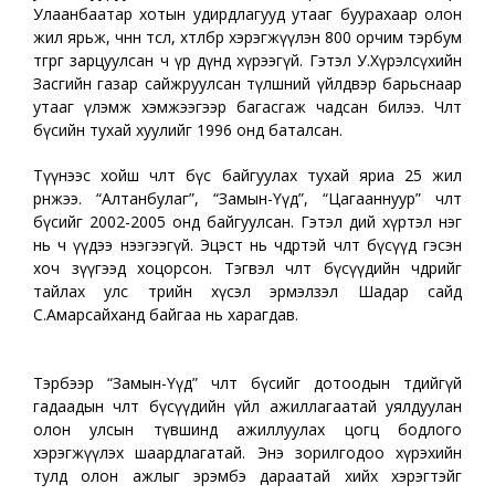
Улаанбаатар хотын удирдлагууд утааг буурахаар олон
жил ярьж, өчнөөн төсөл, хөтөлбөр хэрэгжүүлэн 800 орчим тэрбум
төгрөг зарцуулсан ч үр дүнд хүрээгүй. Гэтэл У.Хүрэлсүхийн
Засгийн газар сайжруулсан түлшний үйлдвэр барьснаар
утааг үлэмж хэмжээгээр багасгаж чадсан билээ. Чөлөөт
бүсийн тухай хуулийг 1996 онд баталсан.
Түүнээс хойш чөлөөт бүс байгуулах тухай яриа 25 жил
өрнөжээ. “Алтанбулаг”, “Замын-Үүд”, “Цагааннуур” чөлөөт
бүсийг 2002-2005 онд байгуулсан. Гэтэл өдий хүртэл нэг
нь ч үүдээ нээгээгүй. Эцэст нь чөдөртэй чөлөөт бүсүүд гэсэн
хоч зүүгээд хоцорсон. Тэгвэл чөлөөт бүсүүдийн чөдрийг
тайлах улс төрийн хүсэл эрмэлзэл Шадар сайд
С.Амарсайханд байгаа нь харагдав.
Тэрбээр “Замын-Үүд” чөлөөт бүсийг дотоодын төдийгүй
гадаадын чөлөөт бүсүүдийн үйл ажиллагаатай уялдуулан
олон улсын түвшинд ажиллуулах цогц бодлого
хэрэгжүүлэх шаардлагатай. Энэ зорилгодоо хүрэхийн
тулд олон ажлыг эрэмбэ дараатай хийх хэрэгтэйг