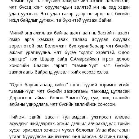
“Замын-Үүд” чөлөөт бүсийн захирагчийн ажлын албаныхан,
чөлөөт бүсэд хөрөнгө оруулагчдын зөвлөлтэй өмнө нь хэд хэдэн
удаа уулзсан. Энэ удаа газар дээр нь ирж чөлөөт бүсийн
нөхцөл байдлыг дүгнэж, та бүхэнтэй уулзаж байна.
Миний энд ажиллаж байгаа шалтгаан нь Засгийн газарт
ямар арга хэмжээ авах талаар асуудал оруулах
зорилготой юм. Боломжит бүх хувилбараар чөлөөт бүсийн
ажлыг урагшуулна. Чөлөөт бүсээ “хөдөлгөх” хэрэгтэй. Одоо
хөдөлгөцгөөе” гэж Шадар сайд С.Амарсайхан өнгөрсөн долоо
хоногийн баасан гарагт “Замын-Үүд” чөлөөт бүсийн
захиргааны байранд уулзалт хийх үеэрээ хэлэв.
“Одоо барьж аваад хийнэ” гэсэн түүний зоримог үгийг
“Замын-Үүд” чөлөөт бүсийн захиргааны танхимд цугласан
Дорноговь аймаг болон Замын-Үүд сум, хил, гаалийн
албаны удирдлага, чөлөөт бүсийн зөвлөлийнхөн сонссон.
Нийгэм, эдийн засагт тулгамдсан, ужгирсан аливаа
асуудлыг шийдвэрлэх, хөгжил дэвшил авчрахад улс төрийн
хүсэл эрмэлзэл хэчнээн чухал болохыг Улаанбаатарын
утааг бууруулсан жишээнээс бид харсан. Засгийн газар,