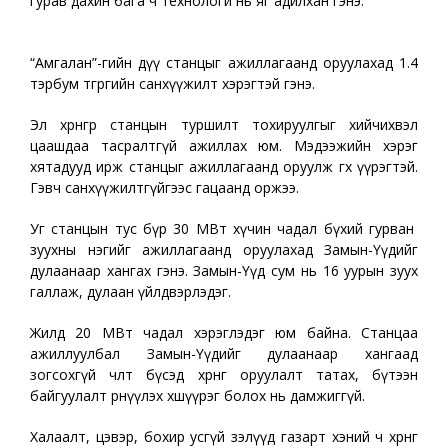
гурав дахин бага ч технологи нь яг адилхан гэнэ.
“Амгалан”-гийн дүү станцыг ажиллагаанд оруулахад 1.4
тэрбум төгрөгийн санхүүжилт хэрэгтэй гэнэ.
Эл хөрөнгөөр станцын туршилт тохируулгыг хийчихвэл
цаашдаа тасралтгүй ажиллах юм. Мэдээжийн хэрэг
хятадууд ирж станцыг ажиллагаанд оруулж өгөх үүрэгтэй.
Гэвч санхүүжилтгүйгээс гацаанд оржээ.
Уг станцын тус бүр 30 МВт хүчин чадал бүхий гурван
зуухны нэгийг ажиллагаанд оруулахад Замын-Үүдийг
дулаанаар хангах гэнэ. Замын-Үүд сум нь 16 уурын зуух
галлаж, дулаан үйлдвэрлэдэг.
Жилд 20 МВт чадал хэрэглэдэг юм байна. Станцаа
ажиллуулбал Замын-Үүдийг дулаанаар хангаад
зогсохгүй чөлөөт бүсэд хөрөнгө оруулалт татах, бүтээн
байгуулалт өрнүүлэх хөшүүрэг болох нь дамжиггүй.
Халаалт, цэвэр, бохир усгүй зэлүүд газарт хэний ч хөрөнгө