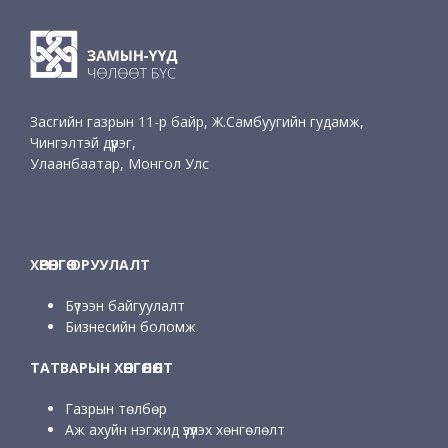
Засгийн газрын 11-р байр, Ж.Самбуугийн гудамж,
Чингэлтэй дүүрэг,
Улаанбаатар, Монгол Улс
ХӨРӨНГӨ ОРУУЛАЛТ
Бүтээн байгуулалт
Бизнесийн боломж
ТАТВАРЫН ХӨНГӨЛӨЛТ
Газрын төлбөр
Аж ахуйн нэгжид үзүүлэх хөнгөлөлт