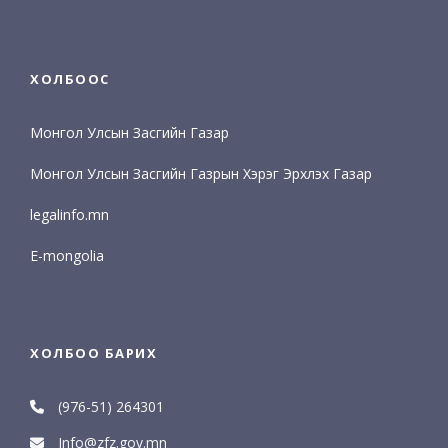
ХОЛБООС
Монгол Улсын Засгийн Газар
Монгол Улсын Засгийн Газрын Хэрэг Эрхлэх Газар
legalinfo.mn
E-mongolia
ХОЛБОО БАРИХ
(976-51) 264301
Info@zfz.gov.mn