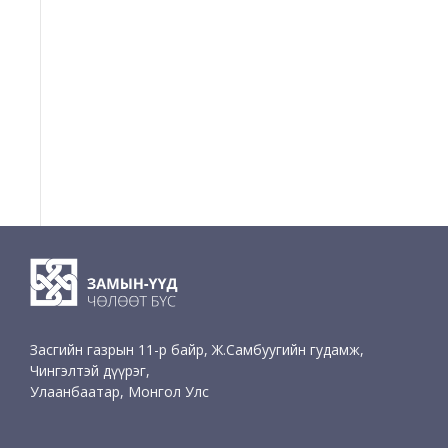
Засгийн газрын 11-р байр, Ж.Самбуугийн гудамж,
Чингэлтэй дүүрэг,
Улаанбаатар, Монгол Улс