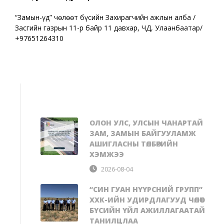
“Замын-Үүд” чөлөөт бүсийн Захирагчийн ажлын алба /
Засгийн газрын 11-р байр 11 давхар, ЧД, Улаанбаатар/
+97651264310
ОЛОН УЛС, УЛСЫН ЧАНАРТАЙ
ЗАМ, ЗАМЫН БАЙГУУЛАМЖ
АШИГЛАСНЫ ТӨЛБӨРИЙН
ХЭМЖЭЭ
2026-08-04
“СИН ГУАН НҮҮРСНИЙ ГРУПП”
ХХК-ИЙН УДИРДЛАГУУД ЧӨЛӨӨТ
БҮСИЙН ҮЙЛ АЖИЛЛАГААТАЙ
ТАНИЛЦЛАА