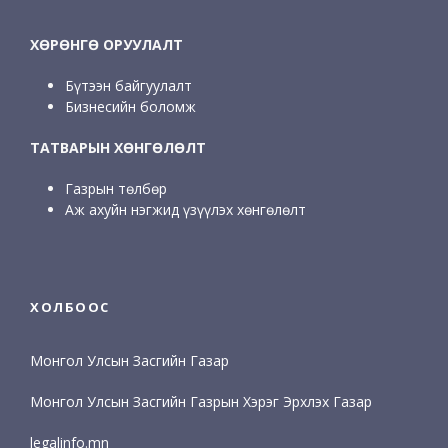
ХӨРӨНГӨ ОРУУЛАЛТ
Бүтээн байгуулалт
Бизнесийн боломж
ТАТВАРЫН ХӨНГӨЛӨЛТ
Газрын төлбөр
Аж ахуйн нэгжид үзүүлэх хөнгөлөлт
ХОЛБООС
Монгол Улсын Засгийн Газар
Монгол Улсын Засгийн Газрын Хэрэг Эрхлэх Газар
legalinfo.mn