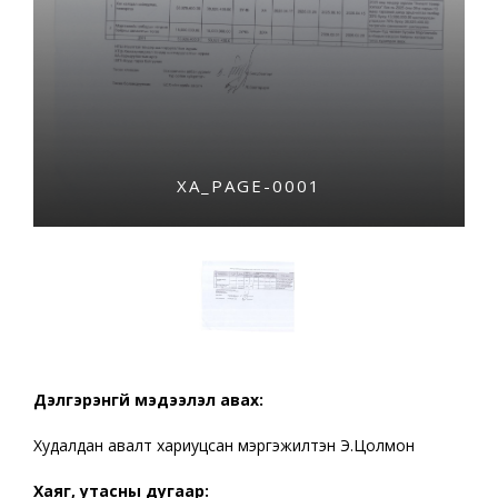
ХА_PAGE-0001
Дэлгэрэнгүй мэдээлэл авах:
Худалдан авалт хариуцсан мэргэжилтэн Э.Цолмон
Хаяг, утасны дугаар: