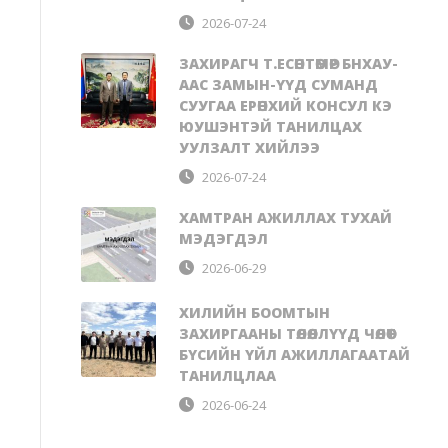
2026-07-24
ЗАХИРАГЧ Т.ЕСӨНТӨМӨР БНХАУ-
ААС ЗАМЫН-ҮҮД СУМАНД
СУУГАА ЕРӨНХИЙ КОНСУЛ КЭ
ЮУШЭНТЭЙ ТАНИЛЦАХ
УУЛЗАЛТ ХИЙЛЭЭ
2026-07-24
ХАМТРАН АЖИЛЛАХ ТУХАЙ
МЭДЭГДЭЛ
2026-06-29
ХИЛИЙН БООМТЫН
ЗАХИРГААНЫ ТӨЛӨӨЛЛҮҮД ЧӨЛӨӨТ
БҮСИЙН ҮЙЛ АЖИЛЛАГААТАЙ
ТАНИЛЦЛАА
2026-06-24