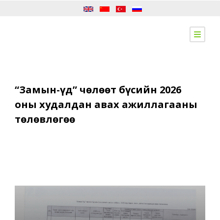
“Замын-Үүд” чөлөөт бүсийн 2026
оны худалдан авах ажиллагааны
төлөвлөгөө