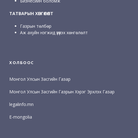
Бизнесийн боломж
ТАТВАРЫН ХӨНГӨЛӨЛТ
Газрын төлбөр
Аж ахуйн нэгжид үзүүлэх хөнгөлөлт
ХОЛБООС
Монгол Улсын Засгийн Газар
Монгол Улсын Засгийн Газрын Хэрэг Эрхлэх Газар
legalinfo.mn
E-mongolia