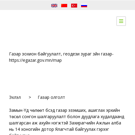
Газар зохион байгуулалт, геодези зураг зүйн газар-
https://egazar.gov.mn/map
Эхлэл
>
Газар олголт
Замын-Үүд чөлөөт бүсэд газар эзэмших, ашиглах эрхийн
төсөл сонгон шалгаруулалт болон дуудлага худалдаанд
шалгарсан аж ахуйн нэгжтэй Захирагчийн Ажлын алба
нь 14 хоногийн дотор Ялагчтай байгуулах гэрээг