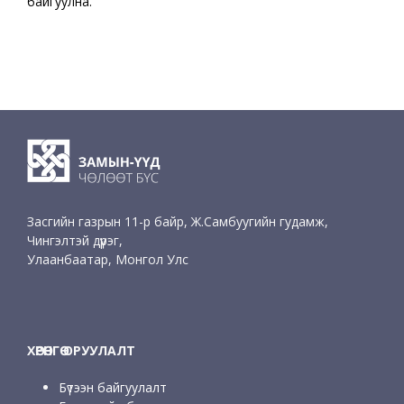
байгуулна.
Засгийн газрын 11-р байр, Ж.Самбуугийн гудамж,
Чингэлтэй дүүрэг,
Улаанбаатар, Монгол Улс
ХӨРӨНГӨ ОРУУЛАЛТ
Бүтээн байгуулалт