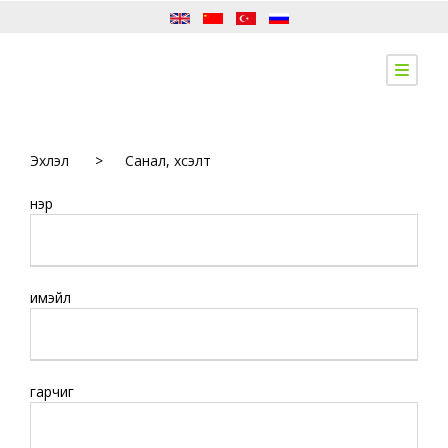
Эхлэл
>
Санал, хүсэлт
нэр
имэйл
гарчиг