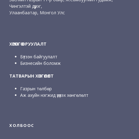
Чингэлтэй дүүрэг,
Улаанбаатар, Монгол Улс
ХӨРӨНГӨ ОРУУЛАЛТ
Бүтээн байгуулалт
Бизнесийн боломж
ТАТВАРЫН ХӨНГӨЛӨЛТ
Газрын төлбөр
Аж ахуйн нэгжид үзүүлэх хөнгөлөлт
ХОЛБООС