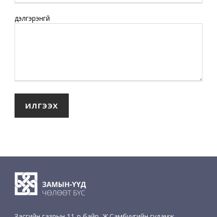
дэлгэрэнгүй
Засгийн газрын 11-р байр, Ж.Самбуугийн гудамж,