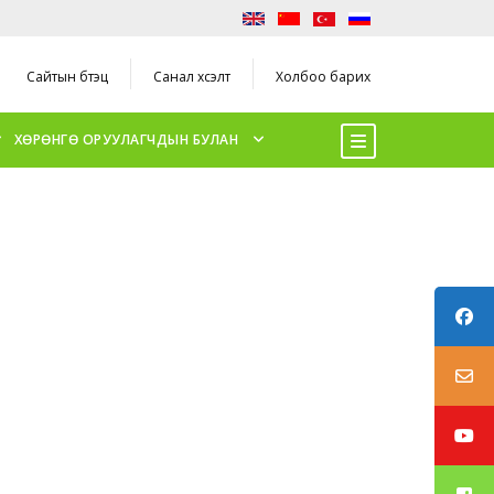
Сайтын бүтэц
Санал хүсэлт
Холбоо барих
ХӨРӨНГӨ ОРУУЛАГЧДЫН БУЛАН