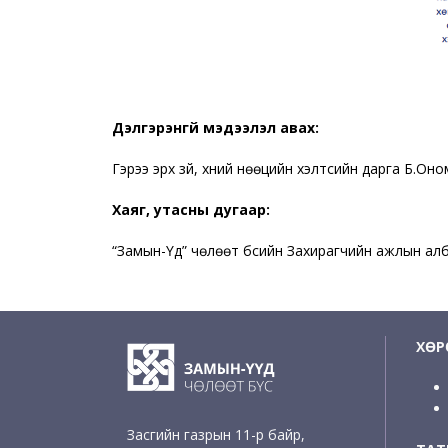
Дэлгэрэнгүй мэдээлэл авах:
Гэрээ эрх зүй, хүний нөөцийн хэлтсийн дарга Б.Он
Хаяг, утасны дугаар:
“Замын-Үүд” чөлөөт бүсийн Захирагчийн ажлын ал
ХӨР
Засгийн газрын 11-р байр,