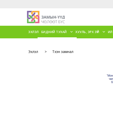
ЭХЛЭЛ
БИДНИЙ ТУХАЙ
ХУУЛЬ, ЭРХ ЗҮЙ
ИЛ
Эхлэл
>
Түүхэн замнал