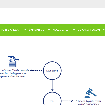
 ТОД БАЙДАЛ
ҮЙЛЧИЛГЭЭ
МЭДЭЭЛЭЛ
ЭЗХАБХ ТӨСӨЛ