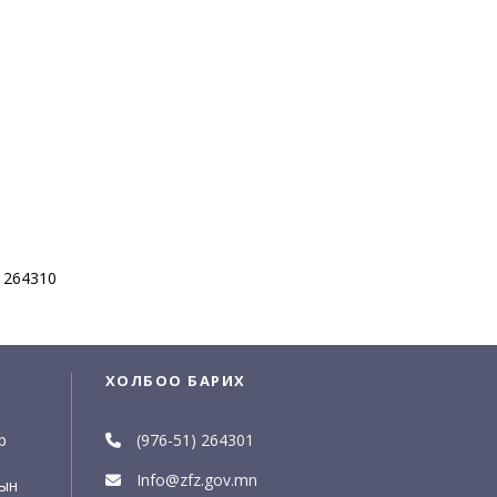
51264310
ХОЛБОО БАРИХ
р
(976-51) 264301
Info@zfz.gov.mn
рын