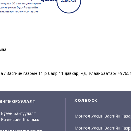
омаа
ба / Засгийн газрын 11-р байр 11 давхар, ЧД, Улаанбаатар/ +976
ХОЛБООС
ӨНГӨ ОРУУЛАЛТ
Бүтээн байгуулалт
Монгол Улсын Засгийн Газа
Бизнесийн боломж
Монгол Улсын Засгийн Газ