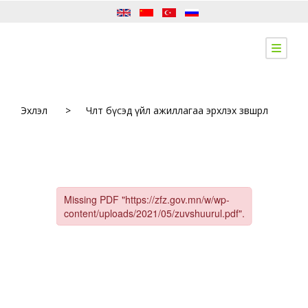
Эхлэл
>
Чөлөөт бүсэд үйл ажиллагаа эрхлэх зөвшөөрөл