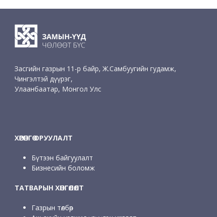
Засгийн газрын 11-р байр, Ж.Самбуугийн гудамж,
Чингэлтэй дүүрэг,
Улаанбаатар, Монгол Улс
ХӨРӨНГӨ ОРУУЛАЛТ
Бүтээн байгуулалт
Бизнесийн боломж
ТАТВАРЫН ХӨНГӨЛӨЛТ
Газрын төлбөр