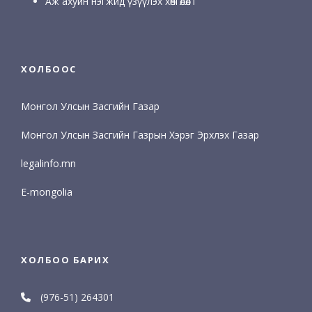
Аж ахуйн нэгжид үзүүлэх хөнгөлөлт
ХОЛБООС
Монгол Улсын Засгийн Газар
Монгол Улсын Засгийн Газрын Хэрэг Эрхлэх Газар
legalinfo.mn
E-mongolia
ХОЛБОО БАРИХ
(976-51) 264301