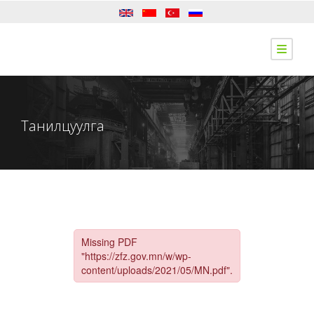
Танилцуулга