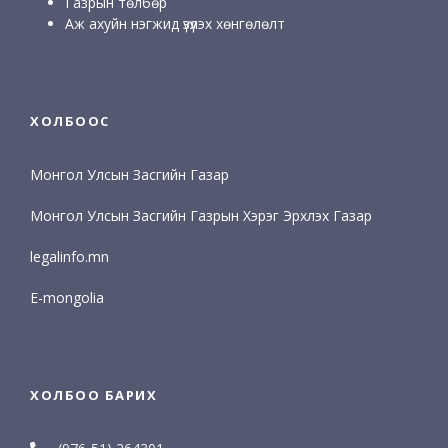
Газрын төлбөр
Аж ахуйн нэгжид үзүүлэх хөнгөлөлт
ХОЛБООС
Монгол Улсын Засгийн Газар
Монгол Улсын Засгийн Газрын Хэрэг Эрхлэх Газар
legalinfo.mn
E-mongolia
ХОЛБОО БАРИХ