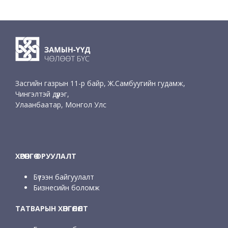
Засгийн газрын 11-р байр, Ж.Самбуугийн гудамж,
Чингэлтэй дүүрэг,
Улаанбаатар, Монгол Улс
ХӨРӨНГӨ ОРУУЛАЛТ
Бүтээн байгуулалт
Бизнесийн боломж
ТАТВАРЫН ХӨНГӨЛӨЛТ