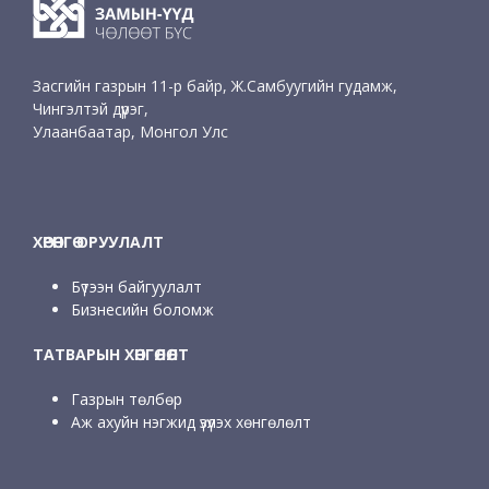
Засгийн газрын 11-р байр, Ж.Самбуугийн гудамж,
Чингэлтэй дүүрэг,
Улаанбаатар, Монгол Улс
ХӨРӨНГӨ ОРУУЛАЛТ
Бүтээн байгуулалт
Бизнесийн боломж
ТАТВАРЫН ХӨНГӨЛӨЛТ
Газрын төлбөр
Аж ахуйн нэгжид үзүүлэх хөнгөлөлт