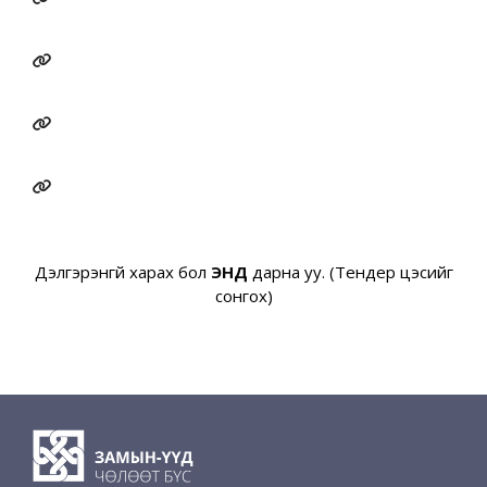
Дэлгэрэнгүй харах бол
ЭНД
дарна уу. (Тендер цэсийг
сонгох)