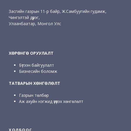
Засгийн газрын 11-р байр, Ж.Самбуугийн гудамж,
Чингэлтэй дүүрэг,
Улаанбаатар, Монгол Улс
ХӨРӨНГӨ ОРУУЛАЛТ
Бүтээн байгуулалт
Бизнесийн боломж
ТАТВАРЫН ХӨНГӨЛӨЛТ
Газрын төлбөр
Аж ахуйн нэгжид үзүүлэх хөнгөлөлт
ХОЛБООС