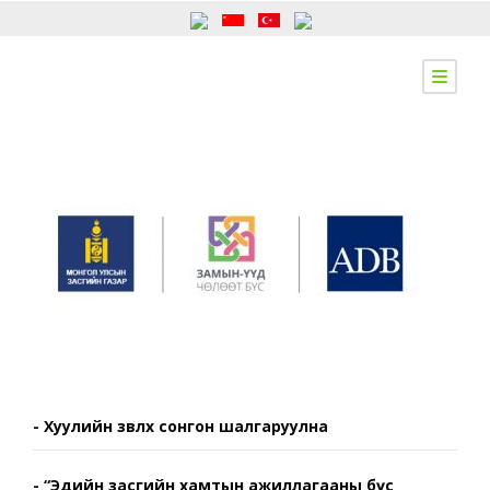
- Хуулийн зөвлөх сонгон шалгаруулна
- “Эдийн засгийн хамтын ажиллагааны бүс