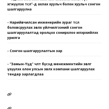
хөгжүүлэх төсөл”-д ахлах хуульч болон хуульч сонгон
шалгаруулна
- Нарийвчилсан инженерийн зураг төсөл
боловсруулах зөвлөх үйлчилгээний сонгон
шалгаруулалтад оролцох сонирхлоо илэрхийлэх
урилга
- Сонгон шалгаруулалтын зар
- “Замын-Үүд” чөлөөт бүсэд менежментийн зөвлөгөө
үзүүлэх олон улсын зөвлөх компани шалгаруулах
тендер зарлагдлаа