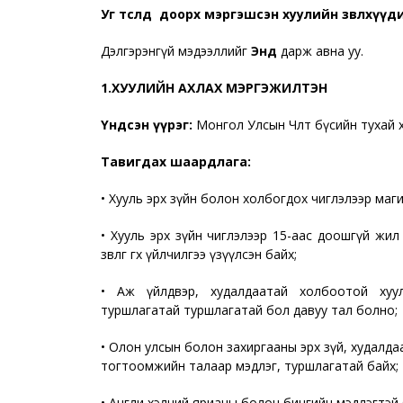
Уг төсөлд доорх мэргэшсэн хуулийн зөвлөхүү
Дэлгэрэнгүй мэдээллийг
Энд
дарж авна уу.
1.ХУУЛИЙН АХЛАХ МЭРГЭЖИЛТЭН
Үндсэн үүрэг:
Монгол Улсын Чөлөөт бүсийн тухай хуул
Тавигдах шаардлага:
• Хууль эрх зүйн болон холбогдох чиглэлээр маги
• Хууль эрх зүйн чиглэлээр 15-аас доошгүй жил
зөвлөгөө өгөх үйлчилгээ үзүүлсэн байх;
• Аж үйлдвэр, худалдаатай холбоотой хуу
туршлагатай туршлагатай бол давуу тал болно;
• Олон улсын болон захиргааны эрх зүй, худалдаа,
тогтоомжийн талаар мэдлэг, туршлагатай байх;
• Англи хэлний ярианы болон бичгийн мэдлэгтэй 