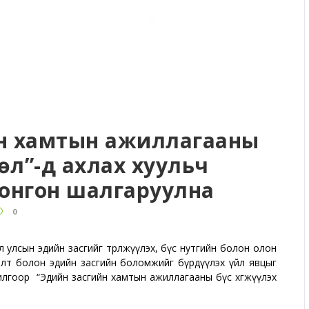
йн хамтын ажиллагааны
өсөл”-д ахлах хуульч
сонгон шалгаруулна
0
ол улсын эдийн засгийг төрөлжүүлэх, бүс нутгийн болон олон
хлэлт болон эдийн засгийн боломжийг бүрдүүлэх үйл явцыг
рилгоор “Эдийн засгийн хамтын ажиллагааны бүс хөгжүүлэх