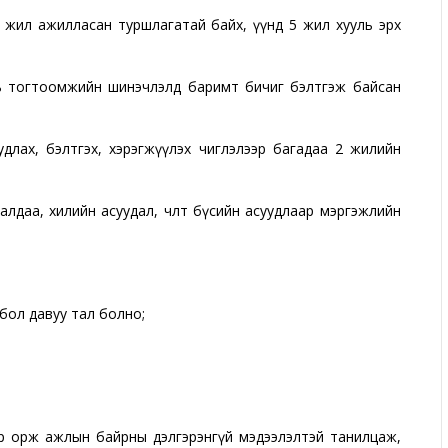
й жил ажилласан туршлагатай байх, үүнд 5 жил хууль эрх
ль тогтоомжийн шинэчлэлд баримт бичиг бэлтгэж байсан
судлах, бэлтгэх, хэрэгжүүлэх чиглэлээр багадаа 2 жилийн
алдаа, хилийн асуудал, чөлөөт бүсийн асуудлаар мэргэжлийн
бол давуу тал болно;
р орж ажлын байрны дэлгэрэнгүй мэдээлэлтэй танилцаж,