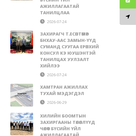
АЖИЛЛАГААТАЙ
ТАНИЛЦЛАА
2026-07-24
ЗАХИРАГЧ Т.ЕСӨНТӨМӨР
БНХАУ-ААС ЗАМЫН-ҮҮД
СУМАНД СУУГАА ЕРӨНХИЙ
КОНСУЛ КЭ ЮУШЭНТЭЙ
ТАНИЛЦАХ УУЛЗАЛТ
ХИЙЛЭЭ
2026-07-24
ХАМТРАН АЖИЛЛАХ
ТУХАЙ МЭДЭГДЭЛ
2026-06-29
ХИЛИЙН БООМТЫН
ЗАХИРГААНЫ ТӨЛӨӨЛЛҮҮД
ЧӨЛӨӨТ БҮСИЙН ҮЙЛ
АЖИЛЛАГААТАЙ