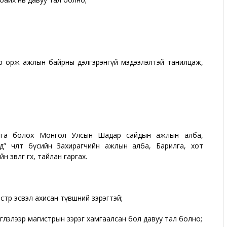
р орж ажлын байрны дэлгэрэнгүй мэдээлэлтэй танилцаж,
лага болох Монгол Улсын Шадар сайдын ажлын алба,
” чөлөөт бүсийн Захирагчийн ажлын алба, Барилга, хот
өвлөгөө өгөх, тайлан гаргах.
стр эсвэл ахисан түвшний зэрэгтэй;
иглэлээр магистрын зэрэг хамгаалсан бол давуу тал болно;