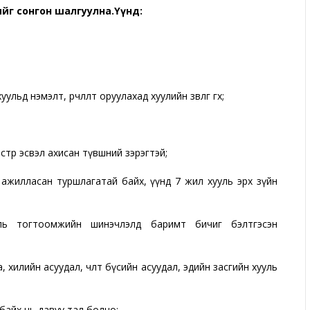
дийг сонгон шалгуулна.Үүнд:
ьд нэмэлт, өөрчлөлт оруулахад хуулийн зөвлөгөө өгөх;
стр эсвэл ахисан түвшний зэрэгтэй;
 ажилласан туршлагатай байх, үүнд 7 жил хууль эрх зүйн
ль тогтоомжийн шинэчлэлд баримт бичиг бэлтгэсэн
 хилийн асуудал, чөлөөт бүсийн асуудал, эдийн засгийн хууль
байх нь давуу тал болно;