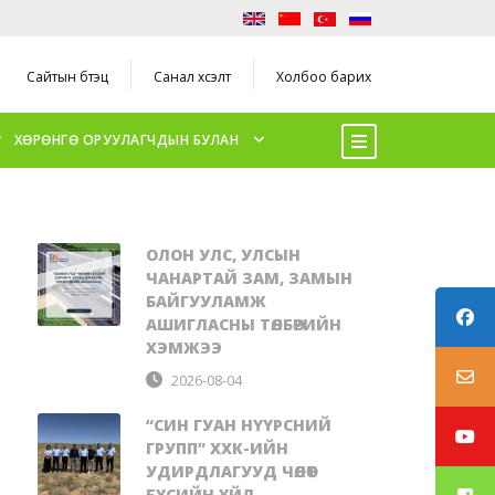
Сайтын бүтэц
Санал хүсэлт
Холбоо барих
ХӨРӨНГӨ ОРУУЛАГЧДЫН БУЛАН
ОЛОН УЛС, УЛСЫН
ЧАНАРТАЙ ЗАМ, ЗАМЫН
БАЙГУУЛАМЖ
АШИГЛАСНЫ ТӨЛБӨРИЙН
ХЭМЖЭЭ
2026-08-04
“СИН ГУАН НҮҮРСНИЙ
ГРУПП” ХХК-ИЙН
УДИРДЛАГУУД ЧӨЛӨӨТ
БҮСИЙН ҮЙЛ