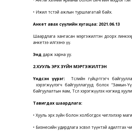
• Ижил төстэй ажлын туршлагатай байх.
Анкет авах сүүлийн хугацаа: 2021.06.13
Шаардлага хангасан мэргэжилтэн доорх линкээ
анкетээ илгээнэ үү.
Энд
дарж харна уу.
2.ХУУЛЬ ЭРХ ЗҮЙН МЭРГЭЖИЛТЭН
Үндсэн үүрэг:
Төслийн гүйцэтгэгч байгуул
хэрэгжүүлэгч байгууллагууд болох “Замын-Үүд
байгуулалтын яам, Төсөл хэрэгжүүлэх нэгжид хуулийн з
Тавигдах шаардлага:
• Хууль эрх зүйн болон холбогдох чиглэлээр маги
• Бизнесийн удирдлага эсвэл түүнтэй адилтгах ч