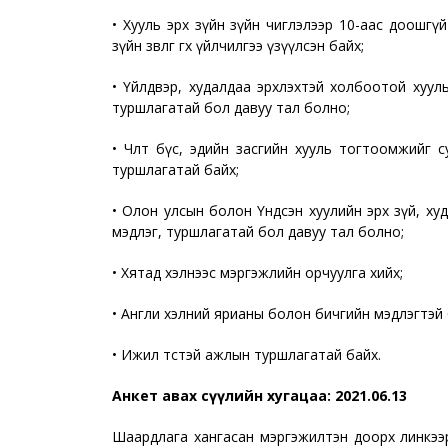
• Хууль эрх зүйн зүйн чиглэлээр 10-аас доошгү
зүйн зөвлөгөө өгөх үйлчилгээ үзүүлсэн байх;
• Үйлдвэр, худалдаа эрхлэхтэй холбоотой хуу
туршлагатай бол давуу тал болно;
• Чөлөөт бүс, эдийн засгийн хууль тогтоомжийг 
туршлагатай байх;
• Олон улсын болон Үндсэн хуулийн эрх зүй, худ
мэдлэг, туршлагатай бол давуу тал болно;
• Хятад хэлнээс мэргэжлийн орчуулга хийх;
• Англи хэлний ярианы болон бичгийн мэдлэгтэй 
• Ижил төстэй ажлын туршлагатай байх.
Анкет авах сүүлийн хугацаа: 2021.06.13
Шаардлага хангасан мэргэжилтэн доорх линкээ