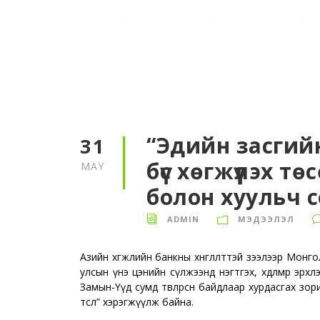
“Эдийн засги
31
бүс хөгжүүлэх т
MAY
болон хуульч 
ADMIN
МЭДЭЭЛЭЛ
Азийн хөгжлийн банкны хөнгөлөлттэй зээлээр Монг
улсын үнэ цэнийн сүлжээнд нэгтгэх, хөдөлмөр эр
Замын-Үүд сумд төвлөрсөн байдлаар хурдасгах зо
төсөл” хэрэгжүүлж байна.