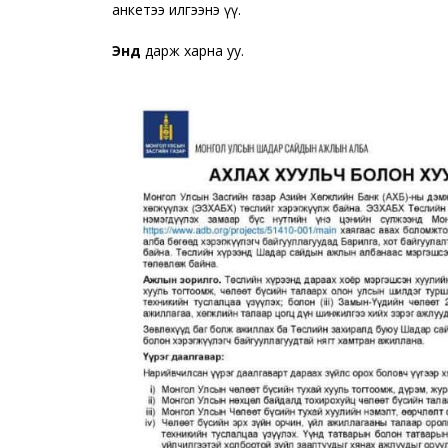
анкетээ илгээнэ үү.
Энд
дарж харна уу.