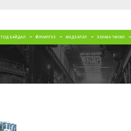
 ТОД БАЙДАЛ
ҮЙЛЧИЛГЭЭ
МЭДЭЭЛЭЛ
ЭЗХАБХ ТӨСӨЛ