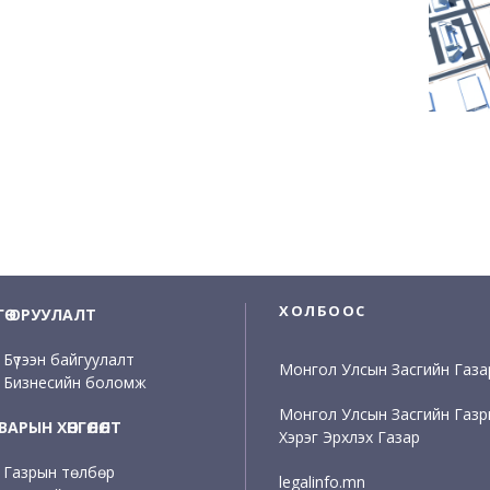
ХОЛБООС
НГӨ ОРУУЛАЛТ
Бүтээн байгуулалт
Монгол Улсын Засгийн Газа
Бизнесийн боломж
Монгол Улсын Засгийн Газ
АРЫН ХӨНГӨЛӨЛТ
Хэрэг Эрхлэх Газар
Газрын төлбөр
legalinfo.mn