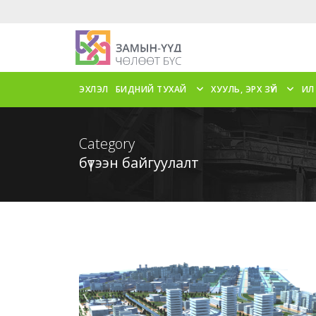
ЭХЛЭЛ
БИДНИЙ ТУХАЙ
ХУУЛЬ, ЭРХ ЗҮЙ
ИЛ
Category
бүтээн байгуулалт