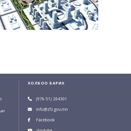
ХОЛБОО БАРИХ
р
(976-51) 264301
Info@zfz.gov.mn
рын
Facebook
Youtube