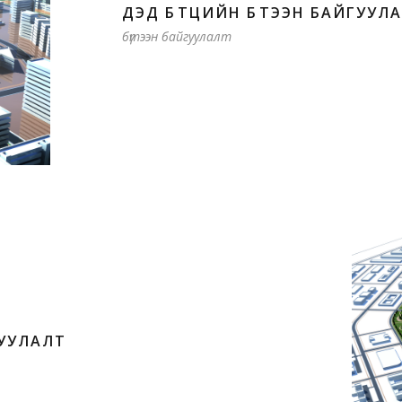
ДЭД БҮТЦИЙН БҮТЭЭН БАЙГУУЛ
бүтээн байгуулалт
ГУУЛАЛТ