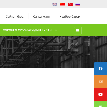
Сайтын бүтэц
Санал хүсэлт
Холбоо барих
ХӨРӨНГӨ ОРУУЛАГЧДЫН БУЛАН