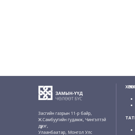
ХӨРӨ
Засгийн газрын 11-р байр,
ТАТВ
Ж.Самбуугийн гудамж, Чингэлтэй
дүүрэг,
Улаанбаатар, Монгол Улс