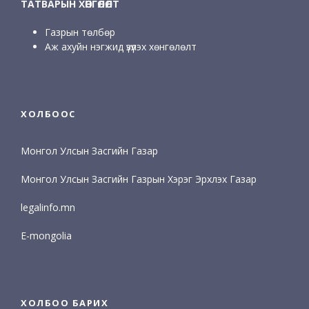
ТАТВАРЫН ХӨНГӨЛӨЛТ
Газрын төлбөр
Аж ахуйн нэгжид үзүүлэх хөнгөлөлт
ХОЛБООС
Монгол Улсын Засгийн Газар
Монгол Улсын Засгийн Газрын Хэрэг Эрхлэх Газар
legalinfo.mn
E-mongolia
ХОЛБОО БАРИХ