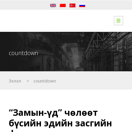
countdown
Эхлэл
>
countdown
“З
амын-Үүд” чөлөөт
бүсийн эдийн засгийн