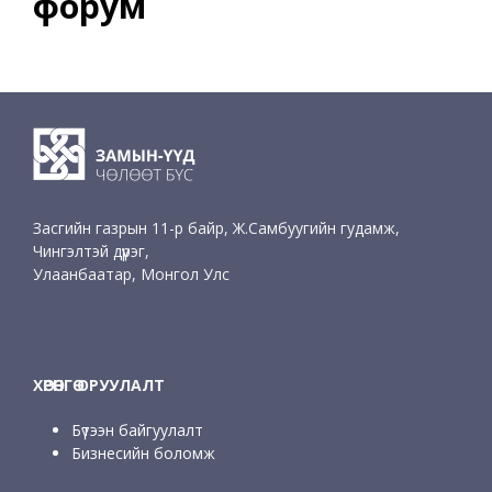
форум
Засгийн газрын 11-р байр, Ж.Самбуугийн гудамж,
Чингэлтэй дүүрэг,
Улаанбаатар, Монгол Улс
ХӨРӨНГӨ ОРУУЛАЛТ
Бүтээн байгуулалт
Бизнесийн боломж