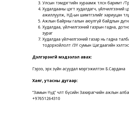
Улсын тэмдэгтийн хураамж төлсөн баримт /Т
Худалдааны цэгт худалдагч, үйлчилгээний 
ажиллуулж, НД-ын шимтгэлийг хариуцан төл
Ажлын байрны галын аюулгүй байдлын дүгнэ
Худалдаа, үйлчилгээний газрын гадна, дот
зураг
Худалдаа үйлчилгээний газар нь гадна талб
тодорхойлолт /ЗҮ сумын Цагдаагийн хэлтэс/
Дэлгэрэнгүй мэдээлэл авах:
Гэрээ, эрх зүйн асуудал мэргэжилтэн Б.Сардана
Хаяг, утасны дугаар:
“Замын-Үүд” чөлөөт бүсийн Захирагчийн ажлын алб
+97651264310