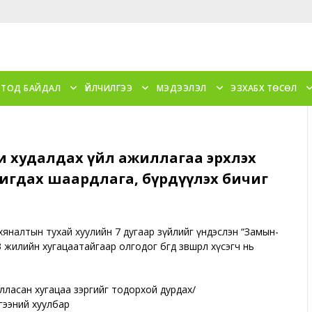
 ТОД БАЙДАЛ
ҮЙЛЧИЛГЭЭ
МЭДЭЭЛЭЛ
ЭЗХАБХ ТӨСӨЛ
хи худалдах үйл ажиллагаа эрхлэх
вигдах шаардлага, бүрдүүлэх бичиг
яналтын тухай хуулийн 7 дугаар
зүйлийг үндэслэн “Замын-
3 жилийн хугацаатайгаар олгодог бөгөөд зөвшөөрөл хүсэгч нь
илласан хугацаа зэргийг тодорхой дурдах/
гээний хуулбар