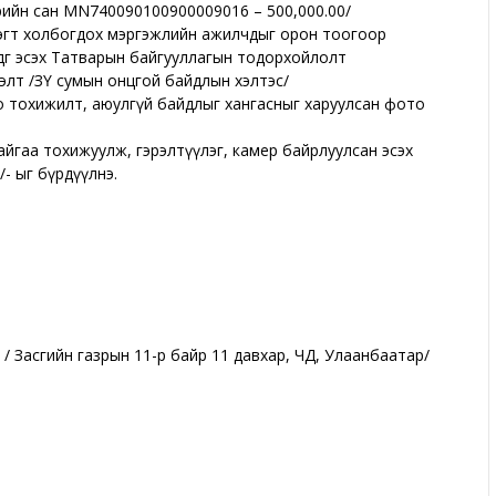
өрийн сан MN740090100900009016 – 500,000.00/
цэгт холбогдох мэргэжлийн ажилчдыг орон тоогоор
дөг эсэх Татварын байгууллагын тодорхойлолт
лт /ЗҮ сумын онцгой байдлын хэлтэс/
но тохижилт, аюулгүй байдлыг хангасныг харуулсан фото
айгаа тохижуулж, гэрэлтүүлэг, камер байрлуулсан эсэх
- ыг бүрдүүлнэ.
а / Засгийн газрын 11-р байр 11 давхар, ЧД, Улаанбаатар/