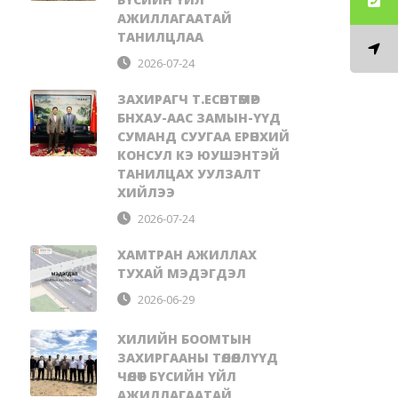
АЖИЛЛАГААТАЙ
ТАНИЛЦЛАА
2026-07-24
ЗАХИРАГЧ Т.ЕСӨНТӨМӨР
БНХАУ-ААС ЗАМЫН-ҮҮД
СУМАНД СУУГАА ЕРӨНХИЙ
КОНСУЛ КЭ ЮУШЭНТЭЙ
ТАНИЛЦАХ УУЛЗАЛТ
ХИЙЛЭЭ
2026-07-24
ХАМТРАН АЖИЛЛАХ
ТУХАЙ МЭДЭГДЭЛ
2026-06-29
ХИЛИЙН БООМТЫН
ЗАХИРГААНЫ ТӨЛӨӨЛЛҮҮД
ЧӨЛӨӨТ БҮСИЙН ҮЙЛ
АЖИЛЛАГААТАЙ