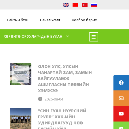
Сайтын бүтэц
Санал хүсэлт
Холбоо барих
ХӨРӨНГӨ ОРУУЛАГЧДЫН БУЛАН
ОЛОН УЛС, УЛСЫН
ЧАНАРТАЙ ЗАМ, ЗАМЫН
БАЙГУУЛАМЖ
АШИГЛАСНЫ ТӨЛБӨРИЙН
ХЭМЖЭЭ
2026-08-04
“СИН ГУАН НҮҮРСНИЙ
ГРУПП” ХХК-ИЙН
УДИРДЛАГУУД ЧӨЛӨӨТ
БҮСИЙН ҮЙЛ