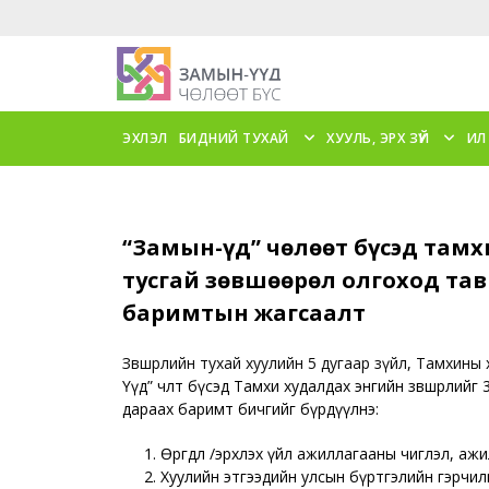
ЭХЛЭЛ
БИДНИЙ ТУХАЙ
ХУУЛЬ, ЭРХ ЗҮЙ
ИЛ
“Замын-Үүд” чөлөөт бүсэд там
тусгай зөвшөөрөл олгоход та
баримтын жагсаалт
Зөвшөөрлийн тухай хуулийн 5 дугаар зүйл
,
Тамхины х
Үүд” чөлөөт бүсэд Тамхи худалдах энгийн зөвшөөрлийг 
дараах баримт бичгийг бүрдүүлнэ:
Өргөдөл /эрхлэх үйл ажиллагааны чиглэл, аж
Хуулийн этгээдийн улсын бүртгэлийн гэрчил