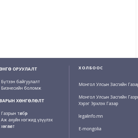
ХОЛБООС
ӨНГӨ ОРУУЛАЛТ
Бүтээн байгуулалт
Монгол Улсын Засгийн Газа
Бизнесийн боломж
Монгол Улсын Засгийн Газ
ВАРЫН ХӨНГӨЛӨЛТ
Хэрэг Эрхлэх Газар
Газрын төлбөр
legalinfo.mn
Аж ахуйн нэгжид үзүүлэх
хөнгөлөлт
E-mongolia