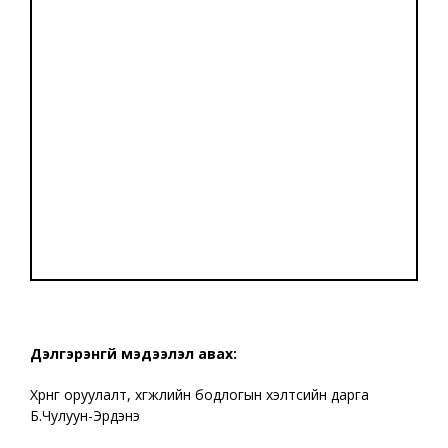
Дэлгэрэнгүй мэдээлэл авах:
Хөрөнгө оруулалт, хөгжлийн бодлогын хэлтсийн дарга
Б.Чулуун-Эрдэнэ