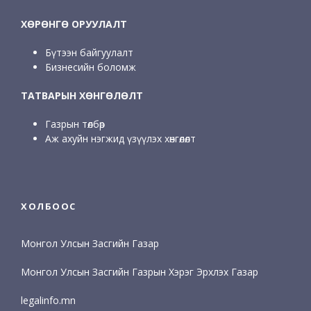
ХӨРӨНГӨ ОРУУЛАЛТ
Бүтээн байгуулалт
Бизнесийн боломж
ТАТВАРЫН ХӨНГӨЛӨЛТ
Газрын төлбөр
Аж ахуйн нэгжид үзүүлэх хөнгөлөлт
ХОЛБООС
Монгол Улсын Засгийн Газар
Монгол Улсын Засгийн Газрын Хэрэг Эрхлэх Газар
legalinfo.mn