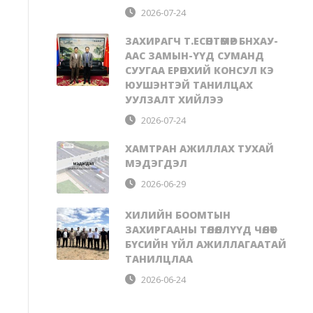
2026-07-24
ЗАХИРАГЧ Т.ЕСӨНТӨМӨР БНХАУ-
ААС ЗАМЫН-ҮҮД СУМАНД
СУУГАА ЕРӨНХИЙ КОНСУЛ КЭ
ЮУШЭНТЭЙ ТАНИЛЦАХ
УУЛЗАЛТ ХИЙЛЭЭ
2026-07-24
ХАМТРАН АЖИЛЛАХ ТУХАЙ
МЭДЭГДЭЛ
2026-06-29
ХИЛИЙН БООМТЫН
ЗАХИРГААНЫ ТӨЛӨӨЛЛҮҮД ЧӨЛӨӨТ
БҮСИЙН ҮЙЛ АЖИЛЛАГААТАЙ
ТАНИЛЦЛАА
2026-06-24