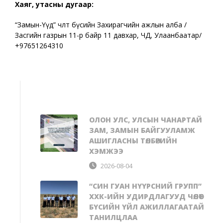
Хаяг, утасны дугаар:
“Замын-Үүд” чөлөөт бүсийн Захирагчийн ажлын алба /
Засгийн газрын 11-р байр 11 давхар, ЧД, Улаанбаатар/
+97651264310
ОЛОН УЛС, УЛСЫН ЧАНАРТАЙ
ЗАМ, ЗАМЫН БАЙГУУЛАМЖ
АШИГЛАСНЫ ТӨЛБӨРИЙН
ХЭМЖЭЭ
2026-08-04
“СИН ГУАН НҮҮРСНИЙ ГРУПП”
ХХК-ИЙН УДИРДЛАГУУД ЧӨЛӨӨТ
БҮСИЙН ҮЙЛ АЖИЛЛАГААТАЙ
ТАНИЛЦЛАА