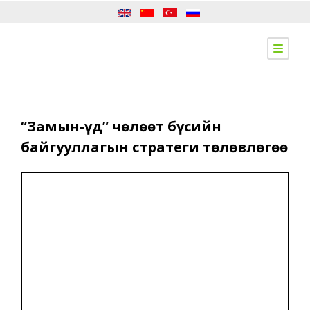
“Замын-Үүд” чөлөөт бүсийн
байгууллагын стратеги төлөвлөгөө