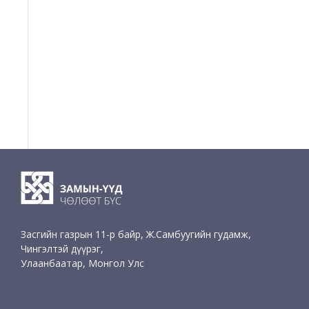
Засгийн газрын 11-р байр, Ж.Самбуугийн гудамж,
Чингэлтэй дүүрэг,
Улаанбаатар, Монгол Улс