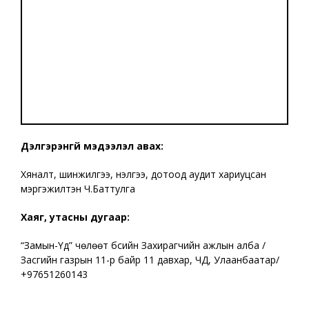
Дэлгэрэнгүй мэдээлэл авах:
Хяналт, шинжилгээ, үнэлгээ, дотоод аудит хариуцсан
мэргэжилтэн Ч.Баттулга
Хаяг, утасны дугаар:
“Замын-Үүд” чөлөөт бүсийн Захирагчийн ажлын алба /
Засгийн газрын 11-р байр 11 давхар, ЧД, Улаанбаатар/
+97651260143