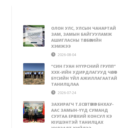
ОЛОН УЛС, УЛСЫН ЧАНАРТАЙ
ЗАМ, ЗАМЫН БАЙГУУЛАМЖ
АШИГЛАСНЫ ТӨЛБӨРИЙН
ХЭМЖЭЭ
2026-08-04
“СИН ГУАН НҮҮРСНИЙ ГРУПП”
ХХК-ИЙН УДИРДЛАГУУД ЧӨЛӨӨТ
БҮСИЙН ҮЙЛ АЖИЛЛАГААТАЙ
ТАНИЛЦЛАА
2026-07-24
ЗАХИРАГЧ Т.ЕСӨНТӨМӨР БНХАУ-
ААС ЗАМЫН-ҮҮД СУМАНД
СУУГАА ЕРӨНХИЙ КОНСУЛ КЭ
ЮУШЭНТЭЙ ТАНИЛЦАХ