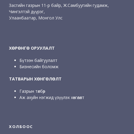
Засгийн газрын 11-р байр, Ж.Самбуугийн гудамж,
Чингэлтэй дүүрэг,
Улаанбаатар, Монгол Улс
ХӨРӨНГӨ ОРУУЛАЛТ
Бүтээн байгуулалт
Бизнесийн боломж
ТАТВАРЫН ХӨНГӨЛӨЛТ
Газрын төлбөр
Аж ахуйн нэгжид үзүүлэх хөнгөлөлт
ХОЛБООС