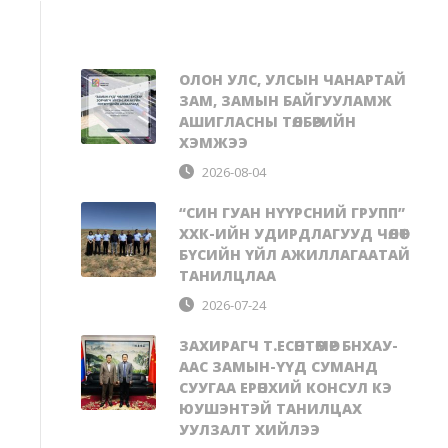
ОЛОН УЛС, УЛСЫН ЧАНАРТАЙ
ЗАМ, ЗАМЫН БАЙГУУЛАМЖ
АШИГЛАСНЫ ТӨЛБӨРИЙН
ХЭМЖЭЭ
2026-08-04
“СИН ГУАН НҮҮРСНИЙ ГРУПП”
ХХК-ИЙН УДИРДЛАГУУД ЧӨЛӨӨТ
БҮСИЙН ҮЙЛ АЖИЛЛАГААТАЙ
ТАНИЛЦЛАА
2026-07-24
ЗАХИРАГЧ Т.ЕСӨНТӨМӨР БНХАУ-
ААС ЗАМЫН-ҮҮД СУМАНД
СУУГАА ЕРӨНХИЙ КОНСУЛ КЭ
ЮУШЭНТЭЙ ТАНИЛЦАХ
УУЛЗАЛТ ХИЙЛЭЭ