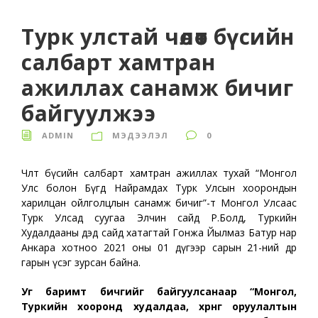
Турк улстай чөлөөт бүсийн
салбарт хамтран
ажиллах санамж бичиг
байгуулжээ
ADMIN
МЭДЭЭЛЭЛ
0
Чөлөөт бүсийн салбарт хамтран ажиллах тухай “Монгол
Улс болон Бүгд Найрамдах Турк Улсын хоорондын
харилцан ойлголцлын санамж бичиг”-т Монгол Улсаас
Турк Улсад суугаа Элчин сайд Р.Болд, Туркийн
Худалдааны дэд сайд хатагтай Гонжа Йылмаз Батур нар
Анкара хотноо 2021 оны 01 дүгээр сарын 21-ний өдөр
гарын үсэг зурсан байна.
Уг баримт бичгийг байгуулсанаар “Монгол,
Туркийн хооронд худалдаа, хөрөнгө оруулалтын