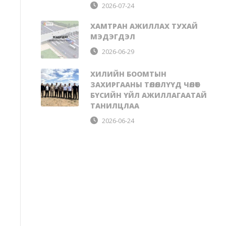
2026-07-24
ХАМТРАН АЖИЛЛАХ ТУХАЙ
МЭДЭГДЭЛ
2026-06-29
ХИЛИЙН БООМТЫН
ЗАХИРГААНЫ ТӨЛӨӨЛЛҮҮД ЧӨЛӨӨТ
БҮСИЙН ҮЙЛ АЖИЛЛАГААТАЙ
ТАНИЛЦЛАА
2026-06-24