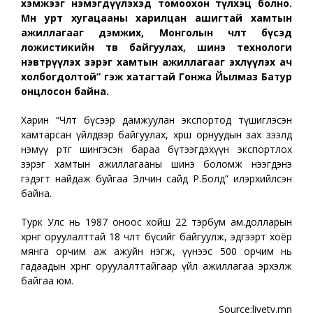
хэмжээг нэмэгдүүлэхэд томоохон түлхэц болно.
Мөн урт хугацааны харилцан ашигтай хамтын
ажиллагааг дэмжих, Монголын чөлөөт бүсэд
ложистикийн төв байгуулах, шинэ технологи
нэвтрүүлэх зэрэг хамтын ажиллагааг эхлүүлэх ач
холбогдолтой” гэж хатагтай Гонжа Йылмаз Батур
онцлосон байна.
Харин “Чөлөөт бүсээр дамжуулан экспортод түшиглэсэн
хамтарсан үйлдвэр байгуулах, хөрш орнуудын зах зээлд
нэмүү өртөг шингэсэн бараа бүтээгдэхүүн экспортлох
зэрэг хамтын ажиллагааны шинэ боломж нээгдэнэ
гэдэгт найдаж буйгаа Элчин сайд Р.Болд” илэрхийлсэн
байна.
Турк Улс нь 1987 оноос хойш 22 тэрбум ам.долларын
хөрөнгө оруулалттай 18 чөлөөт бүсийг байгуулж, эдгээрт хоёр
мянга орчим аж ажуйн нэгж, үүнээс 500 орчим нь
гадаадын хөрөнгө оруулалттайгаар үйл ажиллагаа эрхэлж
байгаа юм.
Source;livetv.mn