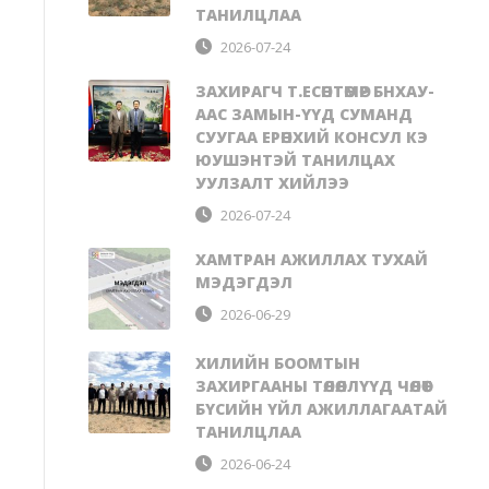
ТАНИЛЦЛАА
2026-07-24
ЗАХИРАГЧ Т.ЕСӨНТӨМӨР БНХАУ-
ААС ЗАМЫН-ҮҮД СУМАНД
СУУГАА ЕРӨНХИЙ КОНСУЛ КЭ
ЮУШЭНТЭЙ ТАНИЛЦАХ
УУЛЗАЛТ ХИЙЛЭЭ
2026-07-24
ХАМТРАН АЖИЛЛАХ ТУХАЙ
МЭДЭГДЭЛ
2026-06-29
ХИЛИЙН БООМТЫН
ЗАХИРГААНЫ ТӨЛӨӨЛЛҮҮД ЧӨЛӨӨТ
БҮСИЙН ҮЙЛ АЖИЛЛАГААТАЙ
ТАНИЛЦЛАА
2026-06-24