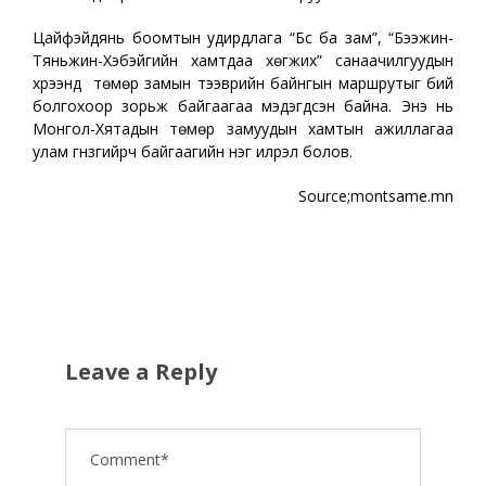
Цайфэйдянь боомтын удирдлага “Бүс ба зам”, “Бээжин-
Тяньжин-Хэбэйгийн хамтдаа хөгжих” санаачилгуудын
хүрээнд төмөр замын тээврийн байнгын маршрутыг бий
болгохоор зорьж байгаагаа мэдэгдсэн байна. Энэ нь
Монгол-Хятадын төмөр замуудын хамтын ажиллагаа
улам гүнзгийрч байгаагийн нэг илрэл болов.
Source;montsame.mn
Leave a Reply