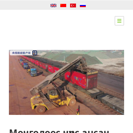
Монголоос нүүрс ачсан