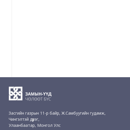
Засгийн газрын 11-р байр, Ж.Самбуугийн гудамж,
Чингэлтэй дүүрэг,
Улаанбаатар, Монгол Улс