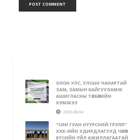
ОЛОН УЛС, УЛСЫН ЧАНАРТАЙ
ЗАМ, ЗАМЫН БАЙГУУЛАМЖ
АШИГЛАСНЫ ТӨЛБӨРИЙН
ХЭМЖЭЭ
2026-08-04
“СИН ГУАН НҮҮРСНИЙ ГРУПП”
ХХК-ИЙН УДИРДЛАГУУД ЧӨЛӨӨТ
БҮСИЙН ҮЙЛ АЖИЛЛАГААТАЙ