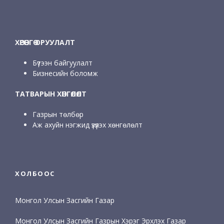
ХӨРӨНГӨ ОРУУЛАЛТ
Бүтээн байгуулалт
Бизнесийн боломж
ТАТВАРЫН ХӨНГӨЛӨЛТ
Газрын төлбөр
Аж ахуйн нэгжид үзүүлэх хөнгөлөлт
ХОЛБООС
Монгол Улсын Засгийн Газар
Монгол Улсын Засгийн Газрын Хэрэг Эрхлэх Газар