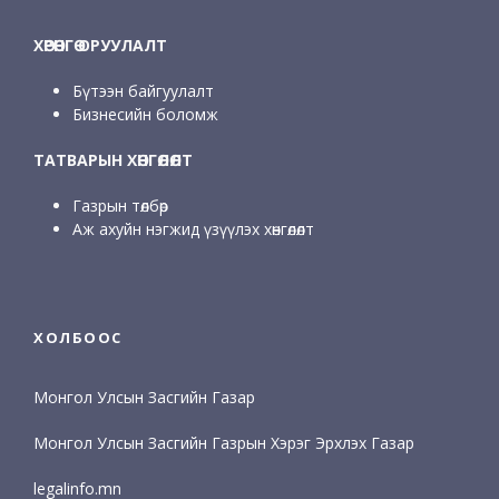
ХӨРӨНГӨ ОРУУЛАЛТ
Бүтээн байгуулалт
Бизнесийн боломж
ТАТВАРЫН ХӨНГӨЛӨЛТ
Газрын төлбөр
Аж ахуйн нэгжид үзүүлэх хөнгөлөлт
ХОЛБООС
Монгол Улсын Засгийн Газар
Монгол Улсын Засгийн Газрын Хэрэг Эрхлэх Газар
legalinfo.mn