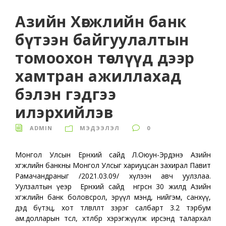
Азийн Хөгжлийн банк
бүтээн байгуулалтын
томоохон төслүүд дээр
хамтран ажиллахад
бэлэн гэдгээ
илэрхийлэв
ADMIN
МЭДЭЭЛЭЛ
0
Монгол Улсын Ерөнхий сайд Л.Оюун-Эрдэнэ Азийн
хөгжлийн банкны Монгол Улсыг хариуцсан захирал Павит
Рамачандраныг /2021.03.09/ хүлээн авч уулзлаа.
Уулзалтын үеэр Ерөнхий сайд өнгөрсөн 30 жилд Азийн
хөгжлийн банк боловсрол, эрүүл мэнд, нийгэм, санхүү,
дэд бүтэц, хот төлөвлөлт зэрэг салбарт 3.2 тэрбум
ам.долларын төсөл, хөтөлбөр хэрэгжүүлж ирсэнд талархал