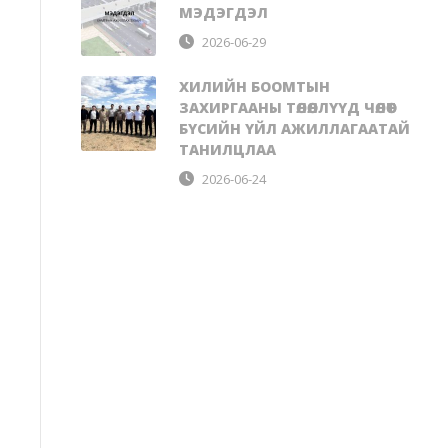
МЭДЭГДЭЛ
2026-06-29
ХИЛИЙН БООМТЫН
ЗАХИРГААНЫ ТӨЛӨӨЛЛҮҮД ЧӨЛӨӨТ
БҮСИЙН ҮЙЛ АЖИЛЛАГААТАЙ
ТАНИЛЦЛАА
2026-06-24