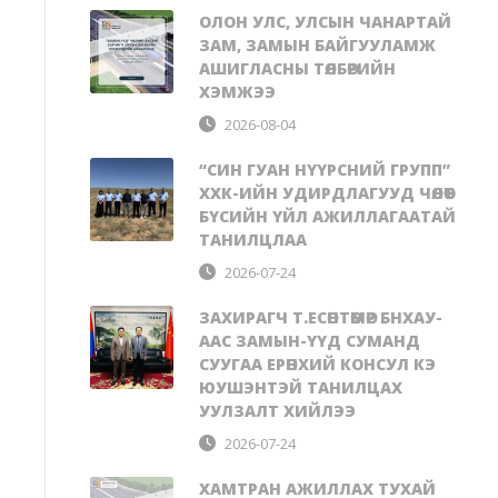
ОЛОН УЛС, УЛСЫН ЧАНАРТАЙ
ЗАМ, ЗАМЫН БАЙГУУЛАМЖ
АШИГЛАСНЫ ТӨЛБӨРИЙН
ХЭМЖЭЭ
2026-08-04
“СИН ГУАН НҮҮРСНИЙ ГРУПП”
ХХК-ИЙН УДИРДЛАГУУД ЧӨЛӨӨТ
БҮСИЙН ҮЙЛ АЖИЛЛАГААТАЙ
ТАНИЛЦЛАА
2026-07-24
ЗАХИРАГЧ Т.ЕСӨНТӨМӨР БНХАУ-
ААС ЗАМЫН-ҮҮД СУМАНД
СУУГАА ЕРӨНХИЙ КОНСУЛ КЭ
ЮУШЭНТЭЙ ТАНИЛЦАХ
УУЛЗАЛТ ХИЙЛЭЭ
2026-07-24
ХАМТРАН АЖИЛЛАХ ТУХАЙ