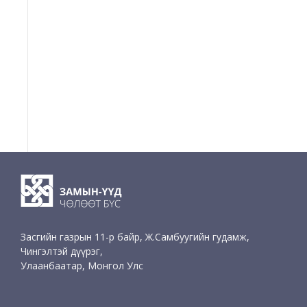
Засгийн газрын 11-р байр, Ж.Самбуугийн гудамж,
Чингэлтэй дүүрэг,
Улаанбаатар, Монгол Улс