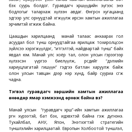
бэх суурь болдог. Гуравдагч хөршүүдийн зүгээс энэ
бодлогыг талархаж хүлээн авдаг. Өнгөрсөн хугацаанд
эдгээр улс орнуудтай хөгжүүлж ирсэн хамтын ажиллагаа
эрчимтэй хөгжиж байна.
Цаашдын харилцаанд манай талаас анхаарах гол
асуудал бол түнш орнуудтайгаа ярилцаж тохиролцсон
зүйлсээ хэрэгжүүлдэг, “итгэлтэй, найдвартай түнш” байх
явдал юм. Манай улс хоёр тал, олон улсын гэрээгээр
хүлээсэн үүргээ биелүүлж, өөрсдийгөө “дэлхийн
хариуцлагатай гишүүн” гэдгээ батлан харуулж байж
олон улсын тавцан дээр нэр хүнд, байр сууриа өсгөж
чадна.
Тэгвэл гуравдагч хөршийн хамтын ажиллагаа
өнөөдөр ямар хэмжээнд өрнөж байна вэ?
Манай улсын “гуравдагч хөрш”-ийн хамтын ажиллагаа
өргөн хүрээтэй, бат бэх, идэвхтэй байна гэж дүгнэнэ.
Тухайлбал, АНУ, Япон, Энэтхэгтэй стратегийн
түншлэлийн харилцаатай. Европын Холбоотой түншлэл,