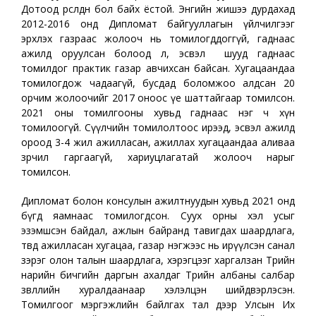
Дотоод өрсөлдөөн бол байх ёстой. Энгийн жишээ дурдахад
2012-2016 онд Дипломат байгууллагын үйлчилгээг
эрхлэх газраас жолооч нь томилогддоггүй, гаднаас
ажилд оруулсан болоод л, эсвэл шууд гаднаас
томилдог практик газар авчихсан байсан. Хугацаандаа
томилогдож чадаагүй, бусдад боломжоо алдсан 20
орчим жолоочийг 2017 оноос үе шаттайгаар томилсон.
2021 оны томилгооны хувьд гаднаас нэг ч хүн
томилоогүй. Сүүлчийн томилолтоос ирээд, эсвэл ажилд
ороод 3-4 жил ажилласан, ажиллах хугацаандаа аливаа
зөрчил гаргаагүй, хариуцлагатай жолооч нарыг
томилсон.
Дипломат болон консулын ажилтнуудын хувьд 2021 онд
бүгд яамнаас томилогдсон. Суух орны хэл усыг
эзэмшсэн байдал, ажлын байранд тавигдах шаардлага,
төвд ажилласан хугацаа, газар нэгжээс нь ирүүлсэн санал
зэрэг олон талын шаардлага, хэрэгцээг харгалзан Төрийн
нарийн бичгийн даргын ахалдаг Төрийн албаны салбар
зөвлөлийн хуралдаанаар хэлэлцэн шийдвэрлэсэн.
Томилгоог мэргэжлийн байлгах тал дээр Улсын Их