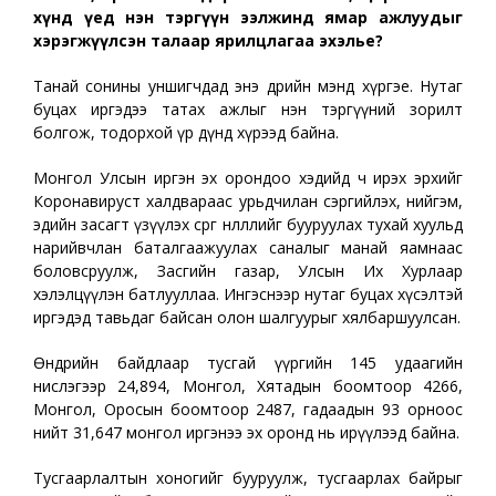
хүнд үед нэн тэргүүн ээлжинд ямар ажлуудыг
хэрэгжүүлсэн талаар ярилцлагаа эхэлье?
Танай сонины уншигчдад энэ өдрийн мэнд хүргэе. Нутаг
буцах иргэдээ татах ажлыг нэн тэргүүний зорилт
болгож, тодорхой үр дүнд хүрээд байна.
Монгол Улсын иргэн эх орондоо хэдийд ч ирэх эрхийг
Коронавируст халдвараас урьдчилан сэргийлэх, нийгэм,
эдийн засагт үзүүлэх сөрөг нөлөөллийг бууруулах тухай хуульд
нарийвчлан баталгаажуулах саналыг манай яамнаас
боловсруулж, Засгийн газар, Улсын Их Хурлаар
хэлэлцүүлэн батлууллаа. Ингэснээр нутаг буцах хүсэлтэй
иргэдэд тавьдаг байсан олон шалгуурыг хялбаршуулсан.
Өнөөдрийн байдлаар тусгай үүргийн 145 удаагийн
нислэгээр 24,894, Монгол, Хятадын боомтоор 4266,
Монгол, Оросын боомтоор 2487, гадаадын 93 орноос
нийт 31,647 монгол иргэнээ эх оронд нь ирүүлээд байна.
Тусгаарлалтын хоногийг бууруулж, тусгаарлах байрыг