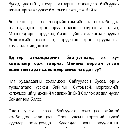
бусад улстай давхар татварын хэлэлцээр байгуулах
ажлыг үргэлжлүүлэх боломж нэмэгдэж байна.
Энэ олон гэрээ, хэлэлцээрийн хамгийн гол ач холбогдол
нь гадаадын хөрөнгө оруулагчдын сонирхолыг татах,
Монголд хөрөнгө оруулах, бизнес үйл ажиллагаа явуулах
боломжийг нээж өгөх, оруулсан хөрөнгө оруулалтыг
хамгаалах явдал юм.
Эдгээр хэлэлцээрийг байгуулахад их хүч
хөдөлмөр орж таарна. Манайх өөрийн улсад
ашигтай гэрээ хэлэлцээр хийж чаддаг уу?
Чөлөөт худалдааны хэлэлцээр байгуулсан бусад орны
туршлагаас үзэхэд байнгын бүтэцтэй, мэргэжлийн
хэлэлцээний үндэсний чадавхийг бий болгох явдал чухал
байдаг юм билээ.
Олон улсын гэрээ байгуулах, хэлэлцээ хийхтэй
холбогдох харилцааг Олон улсын гэрээний тухай
хуулиар зохицуулдаг. Худалдаа, хөрөнгө оруулалтын