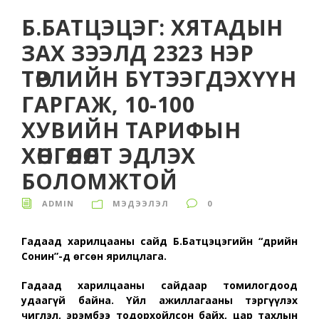
Б.БАТЦЭЦЭГ: ХЯТАДЫН
ЗАХ ЗЭЭЛД 2323 НЭР
ТӨРЛИЙН БҮТЭЭГДЭХҮҮН
ГАРГАЖ, 10-100
ХУВИЙН ТАРИФЫН
ХӨНГӨЛӨЛТ ЭДЛЭХ
БОЛОМЖТОЙ
ADMIN
МЭДЭЭЛЭЛ
0
Гадаад харилцааны сайд Б.Батцэцэгийн “Өдрийн
Сонин”-д өгсөн ярилцлага.
Гадаад харилцааны сайдаар томилогдоод
удаагүй байна. Үйл ажиллагааны тэргүүлэх
чиглэл, эрэмбээ тодорхойлсон байх, цар тахлын