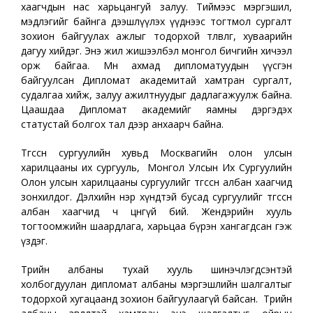
хаагчдын нас харьцангуй залуу. Тиймээс мэргэшил,
мэдлэгийг байнга дээшлүүлэх үүднээс тогтмол сургалт
зохион байгуулах ажлыг тодорхой төлөвлөгөө, хуваарийн
дагуу хийдэг. Энэ жил жишээлбэл монгол бичгийн хичээл
орж байгаа. Мөн ахмад дипломатуудын үүсгэн
байгуулсан Дипломат академитай хамтран сургалт,
судалгаа хийж, залуу ажилтнуудыг дадлагажуулж байна.
Цаашдаа Дипломат академийг яамны дэргэдэх
статустай болгох тал дээр анхаарч байна.
Төгссөн сургуулийн хувьд Москвагийн олон улсын
харилцааны их сургууль, Монгол Улсын Их Сургуулийн
Олон улсын харилцааны сургуулийг төгссөн албан хаагчид
зонхилдог. Дэлхийн нэр хүндтэй бусад сургуулийг төгссөн
албан хаагчид ч цөөнгүй бий. Жендэрийн хууль
тогтоомжийн шаардлага, харьцаа бүрэн хангагдсан гэж
үздэг.
Төрийн албаны тухай хууль шинэчлэгдсэнтэй
холбогдуулан дипломат албаны мэргэшлийн шалгалтыг
тодорхой хугацаанд зохион байгуулаагүй байсан. Төрийн