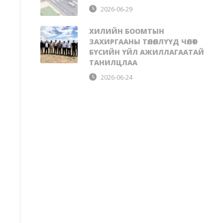
2026-06-29
ХИЛИЙН БООМТЫН
ЗАХИРГААНЫ ТӨЛӨӨЛЛҮҮД ЧӨЛӨӨТ
БҮСИЙН ҮЙЛ АЖИЛЛАГААТАЙ
ТАНИЛЦЛАА
2026-06-24