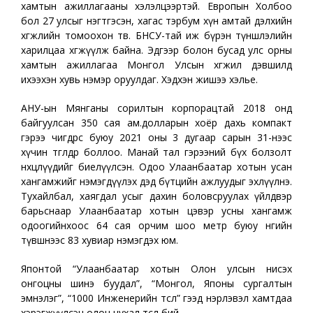
хамтын ажиллагааны хэлэлцээртэй. Европын Холбоо
бол 27 улсыг нэгтгэсэн, хагас тэрбум хүн амтай дэлхийн
хөгжлийн томоохон төв. БНСУ-тай иж бүрэн түншлэлийн
харилцаа хөгжүүлж байна. Эдгээр болон бусад улс орны
хамтын ажиллагаа Монгол Улсын хөгжил дэвшилд
ихээхэн хувь нэмэр оруулдаг. Хэдхэн жишээ хэлье.
АНУ-ын Мянганы сорилтын корпорацтай 2018 онд
байгуулсан 350 сая ам.долларын хоёр дахь компакт
гэрээ өчигдрөөс буюу 2021 оны 3 дугаар сарын 31-нээс
хүчин төгөлдөр боллоо. Манай тал гэрээний бүх болзолт
нөхцөлүүдийг биелүүлсэн. Одоо Улаанбаатар хотын усан
хангамжийг нэмэгдүүлэх дэд бүтцийн ажлуудыг эхлүүлнэ.
Тухайлбал, хаягдал усыг дахин боловсруулах үйлдвэр
барьснаар Улаанбаатар хотын цэвэр усны хангамж
одоогийнхоос 64 сая орчим шоо метр буюу өнөөгийн
түвшнээс 83 хувиар нэмэгдэх юм.
Японтой “Улаанбаатар хотын Олон улсын нисэх
онгоцны шинэ буудал”, “Монгол, Японы сургалтын
эмнэлэг”, “1000 Инженерийн төсөл” гээд нэрлэвэл хамтдаа
хэрэгжүүлсэн олон чухал төсөл бий.