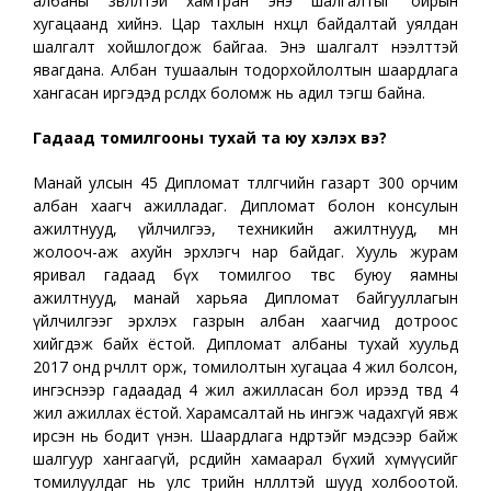
албаны зөвлөлтэй хамтран энэ шалгалтыг ойрын
хугацаанд хийнэ. Цар тахлын нөхцөл байдалтай уялдан
шалгалт хойшлогдож байгаа. Энэ шалгалт нээлттэй
явагдана. Албан тушаалын тодорхойлолтын шаардлага
хангасан иргэдэд өрсөлдөх боломж нь адил тэгш байна.
Гадаад томилгооны тухай та юу хэлэх вэ?
Манай улсын 45 Дипломат төлөөлөгчийн газарт 300 орчим
албан хаагч ажилладаг. Дипломат болон консулын
ажилтнууд, үйлчилгээ, техникийн ажилтнууд, мөн
жолооч-аж ахуйн эрхлэгч нар байдаг. Хууль журам
яривал гадаад бүх томилгоо төвөөс буюу яамны
ажилтнууд, манай харьяа Дипломат байгууллагын
үйлчилгээг эрхлэх газрын албан хаагчид дотроос
хийгдэж байх ёстой. Дипломат албаны тухай хуульд
2017 онд өөрчлөлт орж, томилолтын хугацаа 4 жил болсон,
ингэснээр гадаадад 4 жил ажилласан бол ирээд төвдөө 4
жил ажиллах ёстой. Харамсалтай нь ингэж чадахгүй явж
ирсэн нь бодит үнэн. Шаардлага өндөртэйг мэдсээр байж
шалгуур хангаагүй, өөрсдийн хамаарал бүхий хүмүүсийг
томилуулдаг нь улс төрийн нөлөөлөлтэй шууд холбоотой.