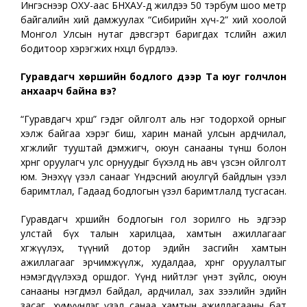
Ингэснээр ОХУ-аас БНХАУ-д жилдээ 50 тэрбум шоо метр
байгалийн хий дамжуулах “Сибирийн хүч-2” хий хоолой
Монгол Улсын нутаг дэвсгэрт баригдах төслийн ажил
бодитоор хэрэгжих нөхцөл бүрдлээ.
Г
уравдагч хөршийн бодлого дээр Та юуг голчлон
анхаарч байна вэ?
“Гуравдагч хөрш” гэдэг ойлголт аль нэг тодорхой орныг
хэлж байгаа хэрэг биш, харин манай улсын ардчилал,
хөгжлийг тууштай дэмжигч, оюун санааны түнш болон
хөрөнгө оруулагч улс орнуудыг бүхэлд нь авч үзсэн ойлголт
юм. Энэхүү үзэл санааг Үндэсний аюулгүй байдлын үзэл
баримтлал, Гадаад бодлогын үзэл баримтлалд тусгасан.
Гуравдагч хөршийн бодлогын гол зорилго нь эдгээр
улстай бүх талын харилцаа, хамтын ажиллагааг
хөгжүүлэх, түүний дотор эдийн засгийн хамтын
ажиллагааг эрчимжүүлж, худалдаа, хөрөнгө оруулалтыг
нэмэгдүүлэхэд оршдог. Үүнд нийтлэг үнэт зүйлс, оюун
санааны нэгдмэл байдал, ардчилал, зах зээлийн эдийн
засаг, хүмүүнлэг үзэл санаа хамтын ажиллагааны бат