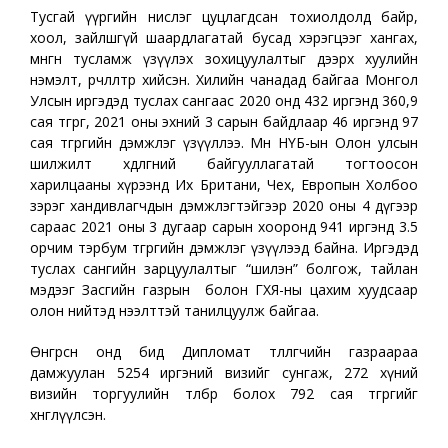
Тусгай үүргийн нислэг цуцлагдсан тохиолдолд байр,
хоол, зайлшгүй шаардлагатай бусад хэрэгцээг хангах,
мөнгөн тусламж үзүүлэх зохицуулалтыг дээрх хуулийн
нэмэлт, өөрчлөлтөөр хийсэн. Хилийн чанадад байгаа Монгол
Улсын иргэдэд туслах сангаас 2020 онд 432 иргэнд 360,9
сая төгрөг, 2021 оны эхний 3 сарын байдлаар 46 иргэнд 97
сая төгрөгийн дэмжлэг үзүүллээ. Мөн НҮБ-ын Олон улсын
шилжилт хөдөлгөөний байгууллагатай тогтоосон
харилцааны хүрээнд Их Британи, Чех, Европын Холбоо
зэрэг хандивлагчдын дэмжлэгтэйгээр 2020 оны 4 дүгээр
сараас 2021 оны 3 дугаар сарын хооронд 941 иргэнд 3.5
орчим тэрбум төгрөгийн дэмжлэг үзүүлээд байна. Иргэдэд
туслах сангийн зарцуулалтыг “шилэн” болгож, тайлан
мэдээг Засгийн газрын болон ГХЯ-ны цахим хуудсаар
олон нийтэд нээлттэй танилцуулж байгаа.
Өнгөрсөн онд бид Дипломат төлөөлөгчийн газраараа
дамжуулан 5254 иргэний визийг сунгаж, 272 хүний
визийн торгуулийн төлбөр болох 792 сая төгрөгийг
хөнгөлүүлсэн.