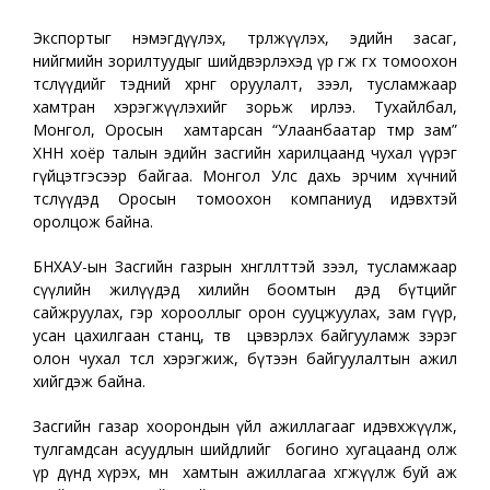
Экспортыг нэмэгдүүлэх, төрөлжүүлэх, эдийн засаг,
нийгмийн зорилтуудыг шийдвэрлэхэд үр өгөөжөө өгөх томоохон
төслүүдийг тэдний хөрөнгө оруулалт, зээл, тусламжаар
хамтран хэрэгжүүлэхийг зорьж ирлээ. Тухайлбал,
Монгол, Оросын хамтарсан “Улаанбаатар төмөр зам”
ХНН хоёр талын эдийн засгийн харилцаанд чухал үүрэг
гүйцэтгэсээр байгаа. Монгол Улс дахь эрчим хүчний
төслүүдэд Оросын томоохон компаниуд идэвхтэй
оролцож байна.
БНХАУ-ын Засгийн газрын хөнгөлөлттэй зээл, тусламжаар
сүүлийн жилүүдэд хилийн боомтын дэд бүтцийг
сайжруулах, гэр хорооллыг орон сууцжуулах, зам гүүр,
усан цахилгаан станц, төв цэвэрлэх байгууламж зэрэг
олон чухал төсөл хэрэгжиж, бүтээн байгуулалтын ажил
хийгдэж байна.
Засгийн газар хоорондын үйл ажиллагааг идэвхжүүлж,
тулгамдсан асуудлын шийдлийг богино хугацаанд олж
үр дүнд хүрэх, мөн хамтын ажиллагаа хөгжүүлж буй аж