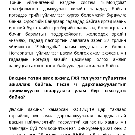
Төрийн үйлчилгээний нэгдсэн систем “E-Mongolia”
платформоор дамжуулан хилийн чанадад байгаа
иргэддээ төрийн үйлчилгээг хүргэх боломжийг бүрдүүлж
байна. Одоогийн байдлаар гадаадад байгаа иргэд маань
иргэний бүртгэлийн төрөл бүрийн лавлагаа, боловсролын
бичиг баримтын тодорхойлолт, жолоодох эрхийн
үнэмлэх, гадаад паспортын лавлагаа зэрэг 37 төрлийн
үйлчилгээг “E-Mongolia” цахим хуудсаас авч болно.
Нотариатын үйлчилгээг цахим болгох ажил эхэлсэн, мөн
гадаадын иргэдэд визийг цахимаар олгох ажлыг
хариуцсан ажлын хэсэг байгуулагдан ажиллаж байна.
Вакцин татан авах ажилд ГХЯ гол үүрэг гүйцэтгэн
ажиллаж байгаа. Гэсэн ч дархлаажуулалтыг
эрчимжүүлэх шаардлага улам бүр нэмэгдэж
байна?
Дэлхий дахиныг хамарсан КОВИД-19 цар тахлаас
сэргийлж, хүн амаа дархлаажуулахад шаардлагатай
вакцин нийлүүлэлтийг тасралтгүй хангах нь яамны өмнө
тавигдаж буй том зорилтын нэг. Энэ хүрээнд 2021 оны 2
дугаар сарын 23-ны өдрөөс эхлэн БНЭУ-ын Засгийн газраас