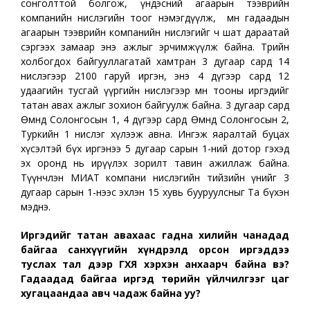
сонголттой болгож, үндэсний агаарын тээврийн
компанийн нислэгийн тоог нэмэгдүүлж, мөн гадаадын
агаарын тээврийн компанийн нислэгийг ч шат дараатай
сэргээх замаар энэ ажлыг эрчимжүүлж байна. Төрийн
холбогдох байгууллагатай хамтран 3 дугаар сард 14
нислэгээр 2100 гаруй иргэн, энэ 4 дүгээр сард 12
удаагийн тусгай үүргийн нислэгээр мөн тооны иргэдийг
татан авах ажлыг зохион байгуулж байна. 3 дугаар сард
Өмнөд Солонгосын 1, 4 дүгээр сард Өмнөд Солонгосын 2,
Туркийн 1 нислэг хүлээж авна. Ингэж яаралтай буцах
хүсэлтэй бүх иргэнээ 5 дугаар сарын 1-ний дотор гэхэд
эх оронд нь ирүүлэх зорилт тавин ажиллаж байна.
Түүнчлэн МИАТ компани нислэгийн тийзийн үнийг 3
дугаар сарын 1-нээс эхлэн 15 хувь бууруулсныг Та бүхэн
мэднэ.
Иргэдийг татан авахаас гадна хилийн чанадад
байгаа санхүүгийн хүндрэлд орсон иргэддээ
туслах тал дээр ГХЯ хэрхэн анхаарч байна вэ?
Гадаадад байгаа иргэд төрийн үйлчилгээг цаг
хугацаандаа авч чадаж байна уу?