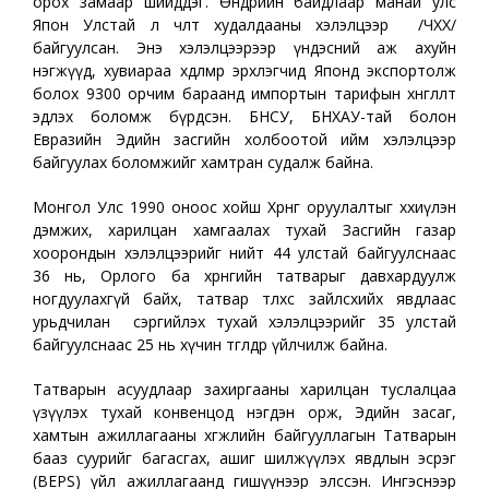
орох замаар шийддэг. Өнөөдрийн байдлаар манай улс
Япон Улстай л чөлөөт худалдааны хэлэлцээр /ЧХХ/
байгуулсан. Энэ хэлэлцээрээр үндэсний аж ахуйн
нэгжүүд, хувиараа хөдөлмөр эрхлэгчид Японд экспортолж
болох 9300 орчим бараанд импортын тарифын хөнгөлөлт
эдлэх боломж бүрдсэн. БНСУ, БНХАУ-тай болон
Евразийн Эдийн засгийн холбоотой ийм хэлэлцээр
байгуулах боломжийг хамтран судалж байна.
Монгол Улс 1990 оноос хойш Хөрөнгө оруулалтыг хөхиүлэн
дэмжих, харилцан хамгаалах тухай Засгийн газар
хоорондын хэлэлцээрийг нийт 44 улстай байгуулснаас
36 нь, Орлого ба хөрөнгийн татварыг давхардуулж
ногдуулахгүй байх, татвар төлөхөөс зайлсхийх явдлаас
урьдчилан сэргийлэх тухай хэлэлцээрийг 35 улстай
байгуулснаас 25 нь хүчин төгөлдөр үйлчилж байна.
Татварын асуудлаар захиргааны харилцан туслалцаа
үзүүлэх тухай конвенцод нэгдэн орж, Эдийн засаг,
хамтын ажиллагааны хөгжлийн байгууллагын Татварын
бааз суурийг багасгах, ашиг шилжүүлэх явдлын эсрэг
(BEPS) үйл ажиллагаанд гишүүнээр элссэн. Ингэснээр