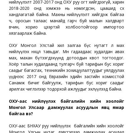
нийлүүлэлт 2007-2017 онд ОХУ руу огт хийгдээгүй, харин
2018-2020 онд хэмжээ нь нэмэгдсэн, цаашид өсөх
хандлагатай байна. Махны нийлүүлэлт хийгдэж байгаа
ч, оросын талаас манайд гарч буй малын халдварт
өвчин, хорио цээртэй холбоотойгоор импортоо
хязгаарлаж байна.
ОХУ Монгол Улстай хил залгаа бүс нутагт л мах
нийлүүлэх нөхцөл тавьдаг. Мөн гадаадаас худалдан авах
мах, махан бүтээгдэхүүнд дотоодын квот тогтоодог.
Хоёр талын худалдаанд тулгарч буй тарифын бус хориг
саадыг багасгах, техникийн зохицуулалтуудыг уялдуулах
үүднээс 2017 онд Евразийн эдийн засгийн комисстой
Санамж бичиг байгуулж, тарифын бус хориг саадыг
арилгах чиглэлээр тодорхой ажлуудыг эхлүүлээд байна.
ОХУ-аас нийлүүлэх байгалийн хийн хоолойг
Монгол Улсаар дамжуулах асуудлын явц ямар
байгаа вэ?
ОХУ-аас БНХАУ руу нийлүүлэх байгалийн хийн хоолойг
Монгол Улсын нутаг дэвсгэрээр дамжуулах асуудал