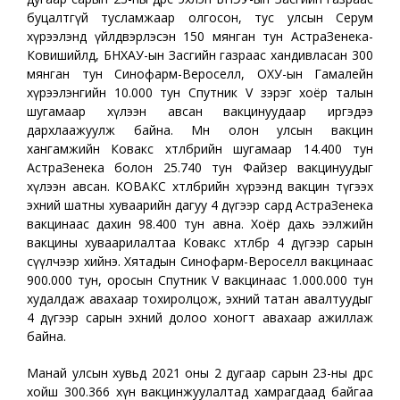
буцалтгүй тусламжаар олгосон, тус улсын Серум
хүрээлэнд үйлдвэрлэсэн 150 мянган тун АстраЗенека-
Ковишийлд, БНХАУ-ын Засгийн газраас хандивласан 300
мянган тун Синофарм-Вероселл, ОХУ-ын Гамалейн
хүрээлэнгийн 10.000 тун Спутник V зэрэг хоёр талын
шугамаар хүлээн авсан вакцинуудаар иргэдээ
дархлаажуулж байна. Мөн олон улсын вакцин
хангамжийн Ковакс хөтөлбөрийн шугамаар 14.400 тун
АстраЗенека болон 25.740 тун Файзер вакцинуудыг
хүлээн авсан. КОВАКС хөтөлбөрийн хүрээнд вакцин түгээх
эхний шатны хуваарийн дагуу 4 дүгээр сард АстраЗенека
вакцинаас дахин 98.400 тун авна. Хоёр дахь ээлжийн
вакцины хуваарилалтаа Ковакс хөтөлбөр 4 дүгээр сарын
сүүлчээр хийнэ. Хятадын Синофарм-Вероселл вакцинаас
900.000 тун, оросын Спутник V вакцинаас 1.000.000 тун
худалдаж авахаар тохиролцож, эхний татан авалтуудыг
4 дүгээр сарын эхний долоо хоногт авахаар ажиллаж
байна.
Манай улсын хувьд 2021 оны 2 дугаар сарын 23-ны өдрөөс
хойш 300.366 хүн вакцинжуулалтад хамрагдаад байгаа