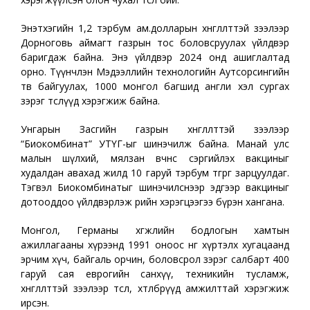
Энэтхэгийн 1,2 тэрбум ам.долларын хөнгөлөлттэй зээлээр
Дорноговь аймагт газрын тос боловсруулах үйлдвэр
баригдаж байна. Энэ үйлдвэр 2024 онд ашиглалтад
орно. Түүнчлэн Мэдээллийн технологийн Аутсорсингийн
төв байгуулах, 1000 монгол багшид англи хэл сургах
зэрэг төслүүд хэрэгжиж байна.
Унгарын Засгийн газрын хөнгөлөлттэй зээлээр
“Биокомбинат” УТҮГ-ыг шинэчилж байна. Манай улс
малын шүлхий, мялзан өвчнөөс сэргийлэх вакциныг
худалдан авахад жилд 10 гаруй тэрбум төгрөг зарцуулдаг.
Тэгвэл Биокомбинатыг шинэчилснээр эдгээр вакциныг
дотооддоо үйлдвэрлэж өөрийн хэрэгцээгээ бүрэн хангана.
Монгол, Германы хөгжлийн бодлогын хамтын
ажиллагааны хүрээнд 1991 оноос өнөөг хүртэлх хугацаанд
эрчим хүч, байгаль орчин, боловсрол зэрэг салбарт 400
гаруй сая еврогийн санхүү, техникийн тусламж,
хөнгөлөлттэй зээлээр төсөл, хөтөлбөрүүд амжилттай хэрэгжиж
ирсэн.