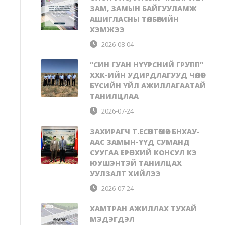
ЗАМ, ЗАМЫН БАЙГУУЛАМЖ
АШИГЛАСНЫ ТӨЛБӨРИЙН
ХЭМЖЭЭ
2026-08-04
“СИН ГУАН НҮҮРСНИЙ ГРУПП”
ХХК-ИЙН УДИРДЛАГУУД ЧӨЛӨӨТ
БҮСИЙН ҮЙЛ АЖИЛЛАГААТАЙ
ТАНИЛЦЛАА
2026-07-24
ЗАХИРАГЧ Т.ЕСӨНТӨМӨР БНХАУ-
ААС ЗАМЫН-ҮҮД СУМАНД
СУУГАА ЕРӨНХИЙ КОНСУЛ КЭ
ЮУШЭНТЭЙ ТАНИЛЦАХ
УУЛЗАЛТ ХИЙЛЭЭ
2026-07-24
ХАМТРАН АЖИЛЛАХ ТУХАЙ
МЭДЭГДЭЛ