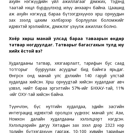
ахуйн нэгжүүдийн үйл ажиллагааг дэмжих, тэдэнд
таатай нөхцөл бүрдүүлэхэд илүү анхаарч байна. Цаашид
аж ахуйн нэгжүүд бараа бүтээгдэхүүнээ хөрш орнуудын
зах зээлд цахим хэлбэрээр борлуулах боломжийг
идэвхтэй эрэлхийлж, дэмжлэг үзүүлж ажиллах болно.
Хоёр хөрш манай улсад бараа таваарын өндөр
татвар ногдуулдаг. Татварыг багасгахын тулд юу
хийх ёстой вэ?
Худалдааны татвар, хязгаарлалт, тарифын бус саад
тотгорыг бууруулах асуудлыг бид байнга ярьдаг.
Өнгөрсөн онд манай улс дэлхийн 140 гаруй улстай
худалдаа хийсэн. Хөрш орнуудтай хийсэн худалдааг авч
үзвэл, нийт бараа эргэлтийн 57%-ийг БНХАУ-тай, 11%
-ийг ОХУ-тай хийсэн байна.
Түүнчлэн, бүс нутгийн худалдаа, эдийн засгийн
интеграцид идэвхтэй оролцох үүднээс манай улс Ази,
Номхон далайн худалдааны хэлэлцээрт нэгдсэн.
Хэлэлцээрийн дагуу Хятадын зах зээл дээр 2323 нэр
төрлийн бүтээгдэхүүн гаргаж, 10-100 хувийн тарифын