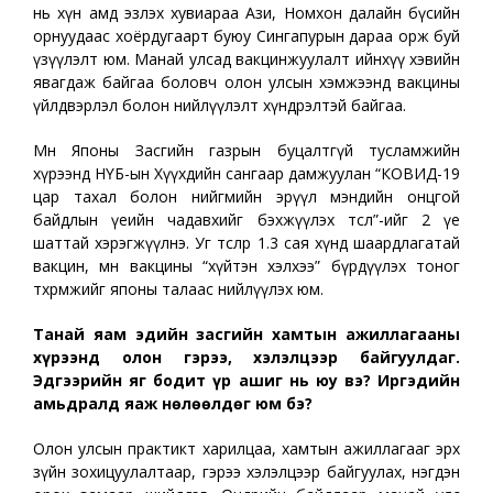
нь хүн амд эзлэх хувиараа Ази, Номхон далайн бүсийн
орнуудаас хоёрдугаарт буюу Сингапурын дараа орж буй
үзүүлэлт юм. Манай улсад вакцинжуулалт ийнхүү хэвийн
явагдаж байгаа боловч олон улсын хэмжээнд вакцины
үйлдвэрлэл болон нийлүүлэлт хүндрэлтэй байгаа.
Мөн Японы Засгийн газрын буцалтгүй тусламжийн
хүрээнд НҮБ-ын Хүүхдийн сангаар дамжуулан “КОВИД-19
цар тахал болон нийгмийн эрүүл мэндийн онцгой
байдлын үеийн чадавхийг бэхжүүлэх төсөл”-ийг 2 үе
шаттай хэрэгжүүлнэ. Уг төслөөр 1.3 сая хүнд шаардлагатай
вакцин, мөн вакцины “хүйтэн хэлхээ” бүрдүүлэх тоног
төхөөрөмжийг японы талаас нийлүүлэх юм.
Танай яам эдийн засгийн хамтын ажиллагааны
хүрээнд олон гэрээ, хэлэлцээр байгуулдаг.
Эдгээрийн яг бодит үр ашиг нь юу вэ? Иргэдийн
амьдралд яаж нөлөөлдөг юм бэ?
Олон улсын практикт харилцаа, хамтын ажиллагааг эрх
зүйн зохицуулалтаар, гэрээ хэлэлцээр байгуулах, нэгдэн