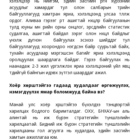
хэлэлцээр нь нийгэм, эдийн засгийн өргөн хүрээний
асуудлыг хамардаг тул олон салбарын төрийн
байгууллагууд хамтран яриа, хэлэлцээнд улсаа төлөөлж
ордог. Аливаа гэрээг өөрт ашигтай нөхцөлөөр байгуулахын
тулд юуны өмнө өөрийн орны онцлог, эрсдлийн статистик
судалгаа, ашигтай байдал зэрэг олон нөхцөл байдлыг
үнэлж дүгнэн байгуулах эсэхээ шийддэг тул
байгууллагууд хоорондоо нэгдсэн байр суурьтай байх,
тухайн асуудлаар мэргэшсэн багийг яриа хэлэлцээнд
оролцуулах шаардлага байдаг. Гэрээ байгуулах нь
наанадаж 2-3 жил үргэлжлэх яриа хэлэлцээний үйл явц
төдийгүй байнгын идэвх зүтгэл шаарддаг ажил.
Хоёр хөрштэйгээ гадаад худалдааг өргөжүүлэх,
нэмэгдүүлэх ямар боломжууд байна вэ?
Манай улс хоёр хөрштэйгээ бүхэлдээ тэнцвэртэй
харилцах бодлого баримталдаг. ОХУ, БНХАУ-ын аль
алинтай нь иж бүрэн стратегийн түншлэлийн
харилцаатай. Бидний иж бүрэн стратегийн түншлэлийн
харилцааны гол агуулга нь худалдаа, эдийн засгийн
хамтын ажиллагаа юм.