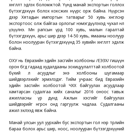
хөнгөлөлт эдлэх боломжтой. Үүнд манай экспортын голлох
бүтээгдэхүүн болох коксжих нүүрс орж байна. Нүүрсэн
дээр Хятадын импортын татварыг 50 хувь хөнгөлснөөр
экспортоос олж байгаа орлогыг нэмэгдүүлэхэд чухал нөлөө
үзүүлнэ. Мөн рапсын үрд 100 хувь, малын гаралтай
бүтээгдэхүүн, арьс шир дээр 14-50 хувь, ямааны ноолуур
болон ноолууран бүтээгдэхүүнд 35 хувийн хөнгөлөлт эдэлж
байна.
ОХУ нь Евразийн эдийн засгийн холбооны /ЕЭЗХ/ гишүүн
орон бөгөөд гадаад худалдааны зохицуулалттай холбоотой
бүхий л асуудлыг энэ холбооны шугамаар
шийдвэрлэхийг эрмэлздэг. Тийм учраас бид Евразийн
эдийн засгийн холбоотой ЧХХ байгуулах асуудлаар
хамтарсан судалгаа хийх саналыг 2016 оноос тавьж
ажилласны үр дүнд Ажлын хэсгийг байгуулах
шийдвэрийг өнгөрсөн онд гаргуулж чадлаа. Судалгааны
ажил эхлээд явж байна.
Манай улсын уул уурхайн бус экспортын гол нэр төрлийн
бараа болох арьс шир, ноос, ноолууран бүтээгдэхүүний