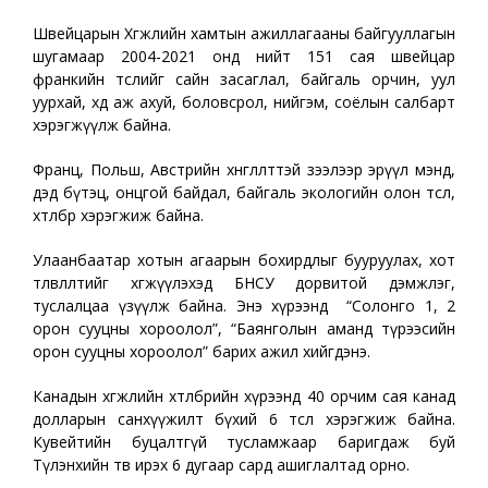
Швейцарын Хөгжлийн хамтын ажиллагааны байгууллагын
шугамаар 2004-2021 онд нийт 151 сая швейцар
франкийн төслийг сайн засаглал, байгаль орчин, уул
уурхай, хөдөө аж ахуй, боловсрол, нийгэм, соёлын салбарт
хэрэгжүүлж байна.
Франц, Польш, Австрийн хөнгөлөлттэй зээлээр эрүүл мэнд,
дэд бүтэц, онцгой байдал, байгаль экологийн олон төсөл,
хөтөлбөр хэрэгжиж байна.
Улаанбаатар хотын агаарын бохирдлыг бууруулах, хот
төлөвлөлтийг хөгжүүлэхэд БНСУ дорвитой дэмжлэг,
туслалцаа үзүүлж байна. Энэ хүрээнд “Солонго 1, 2
орон сууцны хороолол”, “Баянголын аманд түрээсийн
орон сууцны хороолол” барих ажил хийгдэнэ.
Канадын хөгжлийн хөтөлбөрийн хүрээнд 40 орчим сая канад
долларын санхүүжилт бүхий 6 төсөл хэрэгжиж байна.
Кувейтийн буцалтгүй тусламжаар баригдаж буй
Түлэнхийн төв ирэх 6 дугаар сард ашиглалтад орно.