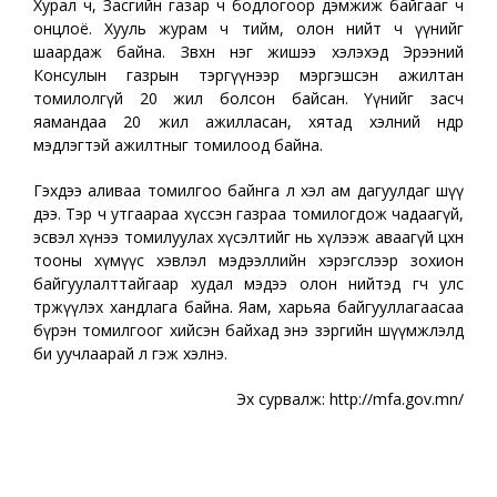
Хурал ч, Засгийн газар ч бодлогоор дэмжиж байгааг ч
онцлоё. Хууль журам ч тийм, олон нийт ч үүнийг
шаардаж байна. Зөвхөн нэг жишээ хэлэхэд Эрээний
Консулын газрын тэргүүнээр мэргэшсэн ажилтан
томилолгүй 20 жил болсон байсан. Үүнийг засч
яамандаа 20 жил ажилласан, хятад хэлний өндөр
мэдлэгтэй ажилтныг томилоод байна.
Гэхдээ аливаа томилгоо байнга л хэл ам дагуулдаг шүү
дээ. Тэр ч утгаараа хүссэн газраа томилогдож чадаагүй,
эсвэл хүнээ томилуулах хүсэлтийг нь хүлээж аваагүй цөөхөн
тооны хүмүүс хэвлэл мэдээллийн хэрэгслээр зохион
байгуулалттайгаар худал мэдээ олон нийтэд өгч улс
төржүүлэх хандлага байна. Яам, харьяа байгууллагаасаа
бүрэн томилгоог хийсэн байхад энэ зэргийн шүүмжлэлд
би уучлаарай л гэж хэлнэ.
Эх сурвалж: http://mfa.gov.mn/