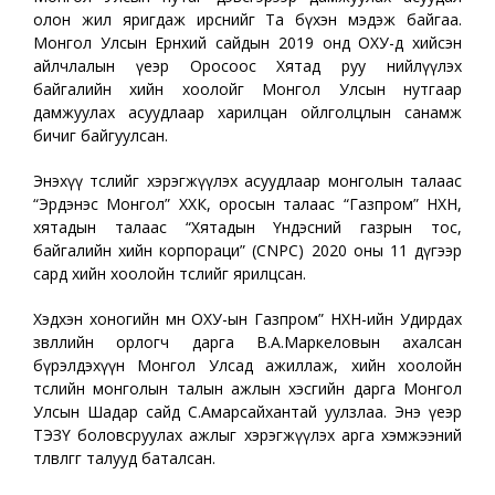
олон жил яригдаж ирснийг Та бүхэн мэдэж байгаа.
Монгол Улсын Ерөнхий сайдын 2019 онд ОХУ-д хийсэн
айлчлалын үеэр Оросоос Хятад руу нийлүүлэх
байгалийн хийн хоолойг Монгол Улсын нутгаар
дамжуулах асуудлаар харилцан ойлголцлын санамж
бичиг байгуулсан.
Энэхүү төслийг хэрэгжүүлэх асуудлаар монголын талаас
“Эрдэнэс Монгол” ХХК, оросын талаас “Газпром” НХН,
хятадын талаас “Хятадын Үндэсний газрын тос,
байгалийн хийн корпораци” (CNPC) 2020 оны 11 дүгээр
сард хийн хоолойн төслийг ярилцсан.
Хэдхэн хоногийн өмнө ОХУ-ын Газпром” НХН-ийн Удирдах
зөвлөлийн орлогч дарга В.А.Маркеловын ахалсан
бүрэлдэхүүн Монгол Улсад ажиллаж, хийн хоолойн
төслийн монголын талын ажлын хэсгийн дарга Монгол
Улсын Шадар сайд С.Амарсайхантай уулзлаа. Энэ үеэр
ТЭЗҮ боловсруулах ажлыг хэрэгжүүлэх арга хэмжээний
төлөвлөгөөг талууд баталсан.