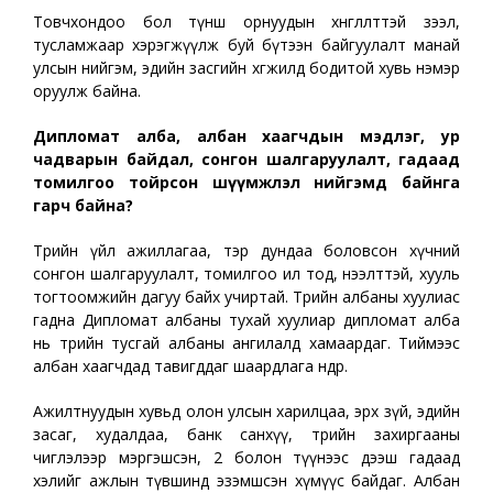
Товчхондоо бол түнш орнуудын хөнгөлөлттэй зээл,
тусламжаар хэрэгжүүлж буй бүтээн байгуулалт манай
улсын нийгэм, эдийн засгийн хөгжилд бодитой хувь нэмэр
оруулж байна.
Дипломат алба, албан хаагчдын мэдлэг, ур
чадварын байдал, сонгон шалгаруулалт, гадаад
томилгоо тойрсон шүүмжлэл нийгэмд байнга
гарч байна?
Төрийн үйл ажиллагаа, тэр дундаа боловсон хүчний
сонгон шалгаруулалт, томилгоо ил тод, нээлттэй, хууль
тогтоомжийн дагуу байх учиртай. Төрийн албаны хуулиас
гадна Дипломат албаны тухай хуулиар дипломат алба
нь төрийн тусгай албаны ангилалд хамаардаг. Тиймээс
албан хаагчдад тавигддаг шаардлага өндөр.
Ажилтнуудын хувьд олон улсын харилцаа, эрх зүй, эдийн
засаг, худалдаа, банк санхүү, төрийн захиргааны
чиглэлээр мэргэшсэн, 2 болон түүнээс дээш гадаад
хэлийг ажлын түвшинд эзэмшсэн хүмүүс байдаг. Албан