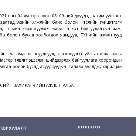
021 оны 04 дүгээр сарын 08, 09-ний өдрүүдэд цахим уулзалт
улзалтад Азийн Хөгжлийн банк болон төслийн гүйцэтгэгч
 төслийн хэрэгжүүлэгч Барилга хот байгуулалтын яам,
Алба болон бусад холбогдох яамдууд, ТХН-ийн ажилтнууд
йн тулгамдсан асуудлууд, хэрэгжүүлэх үйл ажиллагааны
н Мастер төлөвлөгөөг эцэслэн шийдвэрлэх байгууллага хоорондын
лгаа болон бусад асуудлуудын талаар зөвлөлдөж, харилцан
ҮСИЙН ЗАХИРАГЧИЙН АЖЛЫН АЛБА
ХОЛБООС
НГӨ ОРУУЛАЛТ