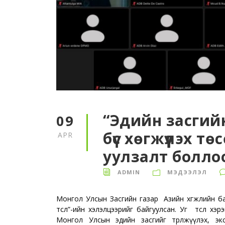
“Эдийн засги
09
бүс хөгжүүлэх т
APR
уулзалт болло
ADMIN
МЭДЭЭЛЭЛ
Монгол Улсын Засгийн газар Азийн хөгжлийн ба
төсөл”-ийн хэлэлцээрийг байгуулсан. Уг төсөл х
Монгол Улсын эдийн засгийг төрөлжүүлэх,