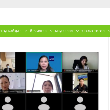
 ТОД БАЙДАЛ
ҮЙЛЧИЛГЭЭ
МЭДЭЭЛЭЛ
ЭЗХАБХ ТӨСӨЛ