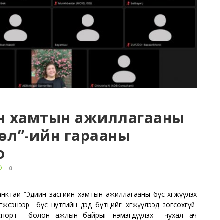
йн хамтын ажиллагааны
өсөл”-ийн гарааны
о
0
нктай “Эдийн засгийн хамтын ажиллагааны бүс хөгжүүлэх
эрэгжсэнээр бүс нутгийн дэд бүтцийг хөгжүүлээд зогсохгүй
 экспорт болон ажлын байрыг нэмэгдүүлэх чухал ач