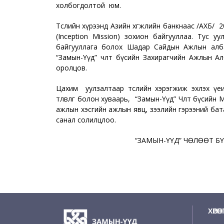
холбогдолтой юм.
Төслийн хүрээнд Азийн хөгжлийн банкнаас /АХБ/ 2
(Inception Mission) зохион байгууллаа. Тус у
байгууллага болох Шадар Сайдын Ажлын алба,
“Замын-Үүд” чөлөөт бүсийн Захирагчийн Ажлын 
оролцов.
Цахим уулзалтаар төслийн хэрэгжиж эхлэх үеи
төлөвлөгөө болон хуваарь, “Замын-Үүд” Чөлөөт бүсий
ажлын хэсгийн ажлын явц, зээлийн гэрээний бата
санал солилцлоо.
“ЗАМЫН-ҮҮД” ЧӨЛӨӨТ Б
ХӨРӨ