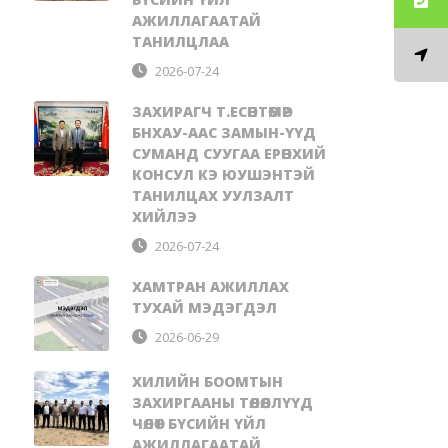
АЖИЛЛАГААТАЙ
ТАНИЛЦЛАА
2026-07-24
ЗАХИРАГЧ Т.ЕСӨНТӨМӨР
БНХАУ-ААС ЗАМЫН-ҮҮД
СУМАНД СУУГАА ЕРӨНХИЙ
КОНСУЛ КЭ ЮУШЭНТЭЙ
ТАНИЛЦАХ УУЛЗАЛТ
ХИЙЛЭЭ
2026-07-24
ХАМТРАН АЖИЛЛАХ
ТУХАЙ МЭДЭГДЭЛ
2026-06-29
ХИЛИЙН БООМТЫН
ЗАХИРГААНЫ ТӨЛӨӨЛЛҮҮД
ЧӨЛӨӨТ БҮСИЙН ҮЙЛ
АЖИЛЛАГААТАЙ