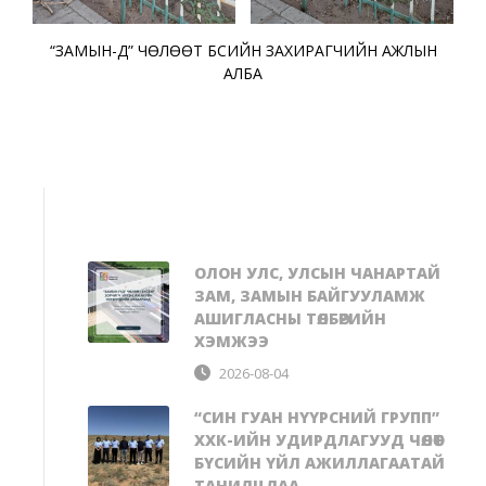
“ЗАМЫН-ҮҮД” ЧӨЛӨӨТ БҮСИЙН ЗАХИРАГЧИЙН АЖЛЫН
АЛБА
ОЛОН УЛС, УЛСЫН ЧАНАРТАЙ
ЗАМ, ЗАМЫН БАЙГУУЛАМЖ
АШИГЛАСНЫ ТӨЛБӨРИЙН
ХЭМЖЭЭ
2026-08-04
“СИН ГУАН НҮҮРСНИЙ ГРУПП”
ХХК-ИЙН УДИРДЛАГУУД ЧӨЛӨӨТ
БҮСИЙН ҮЙЛ АЖИЛЛАГААТАЙ
ТАНИЛЦЛАА