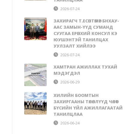
2026-07-24
ЗАХИРАГЧ Т.ЕСӨНТӨМӨР БНХАУ-
ААС ЗАМЫН-ҮҮД СУМАНД
СУУГАА ЕРӨНХИЙ КОНСУЛ КЭ
ЮУШЭНТЭЙ ТАНИЛЦАХ
УУЛЗАЛТ ХИЙЛЭЭ
2026-07-24
ХАМТРАН АЖИЛЛАХ ТУХАЙ
МЭДЭГДЭЛ
2026-06-29
ХИЛИЙН БООМТЫН
ЗАХИРГААНЫ ТӨЛӨӨЛЛҮҮД ЧӨЛӨӨТ
БҮСИЙН ҮЙЛ АЖИЛЛАГААТАЙ
ТАНИЛЦЛАА
2026-06-24