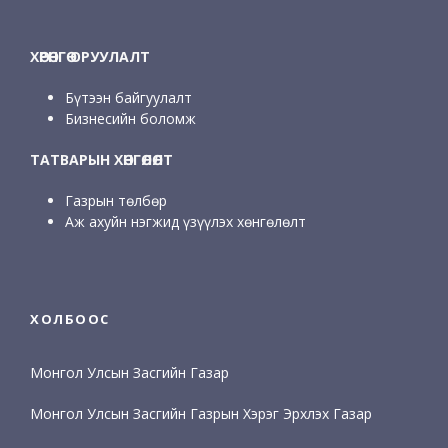
ХӨРӨНГӨ ОРУУЛАЛТ
Бүтээн байгуулалт
Бизнесийн боломж
ТАТВАРЫН ХӨНГӨЛӨЛТ
Газрын төлбөр
Аж ахуйн нэгжид үзүүлэх хөнгөлөлт
ХОЛБООС
Монгол Улсын Засгийн Газар
Монгол Улсын Засгийн Газрын Хэрэг Эрхлэх Газар