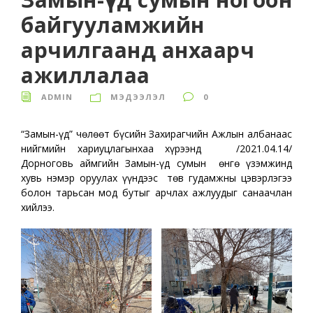
байгууламжийн
арчилгаанд анхаарч
ажиллалаа
ADMIN
МЭДЭЭЛЭЛ
0
“Замын-Үүд” чөлөөт бүсийн Захирагчийн Ажлын албанаас
нийгмийн хариуцлагынхаа хүрээнд /2021.04.14/
Дорноговь аймгийн Замын-Үүд сумын өнгө үзэмжинд
хувь нэмэр оруулах үүндээс төв гудамжны цэвэрлэгээ
болон тарьсан мод бутыг арчлах ажлуудыг санаачлан
хийлээ.