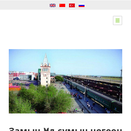
Замын-Үүд сумын ногоон