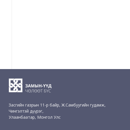
Засгийн газрын 11-р байр, Ж.Самбуугийн гудамж,
Чингэлтэй дүүрэг,
Улаанбаатар, Монгол Улс