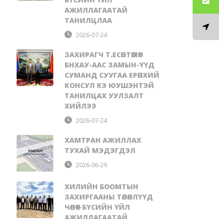
АЖИЛЛАГААТАЙ
ТАНИЛЦЛАА
2026-07-24
ЗАХИРАГЧ Т.ЕСӨНТӨМӨР
БНХАУ-ААС ЗАМЫН-ҮҮД
СУМАНД СУУГАА ЕРӨНХИЙ
КОНСУЛ КЭ ЮУШЭНТЭЙ
ТАНИЛЦАХ УУЛЗАЛТ
ХИЙЛЭЭ
2026-07-24
ХАМТРАН АЖИЛЛАХ
ТУХАЙ МЭДЭГДЭЛ
2026-06-29
ХИЛИЙН БООМТЫН
ЗАХИРГААНЫ ТӨЛӨӨЛЛҮҮД
ЧӨЛӨӨТ БҮСИЙН ҮЙЛ
АЖИЛЛАГААТАЙ