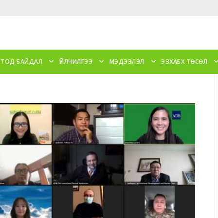
 ТОД БАЙДАЛ
ҮЙЛЧИЛГЭЭ
МЭДЭЭЛЭЛ
ЭЗХАБХ ТӨСӨЛ