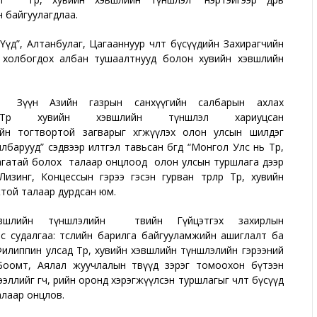
н байгуулагдлаа.
”, Алтанбулаг, Цагааннуур чөлөөт бүсүүдийн Захирагчийн
 холбогдох албан тушаалтнууд болон хувийн хэвшлийн
 Зүүн Азийн газрын санхүүгийн салбарын ахлах
р хувийн хэвшлийн түншлэл хариуцсан
н тогтвортой загварыг хөгжүүлэх олон улсын шилдэг
лбарууд” сэдвээр илтгэл тавьсан бөгөөд “Монгол Улс нь Төр,
лагатай болох талаар онцлоод олон улсын туршлага дээр
изинг, Концессын гэрээ гэсэн гурван төрлөөр Төр, хувийн
той талаар дурдсан юм.
шлийн түншлэлийн төвийн Гүйцэтгэх захирлын
 судалгаа: төслийн барилга байгууламжийн ашиглалт ба
Филиппин улсад Төр, хувийн хэвшлийн түншлэлийн гэрээний
Боомт, Аялал жуучлалын төвүүд зэрэг томоохон бүтээн
лийг өгч, өөрийн оронд хэрэгжүүлсэн туршлагыг чөлөөт бүсүүд
алаар онцлов.