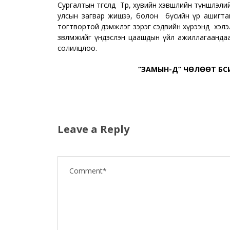
Сургалтын төгсөлд Төр, хувийн хэвшлийн түншлэл
улсын загвар жишээ, болон бүсийн үр ашигтай 
тогтвортой дэмжлэг зэрэг сэдвийн хүрээнд хэлэлцү
зөвлөмжийг үндэслэн цаашдын үйл ажиллагаанда
солилцлоо.
“ЗАМЫН-ҮҮД” ЧӨЛӨӨТ Б
Leave a Reply