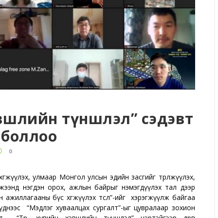
эвшлийн түншлэл” сэдэвт
 боллоо
0
 хөгжүүлэх, улмаар Монгол улсын эдийн засгийг төрөлжүүлэх,
жээнд нэгдэн орох, ажлын байрыг нэмэгдүүлэх тал дээр
ажиллагааны бүс хөгжүүлэх төсөл”-ийг хэрэгжүүлж байгаа
үүднээс “Мэдлэг хуваалцах сургалт”-ыг цувралаар зохион
 “Төр, хувийн хэвшлийн түншлэл” нэртэйгээр дөрөв