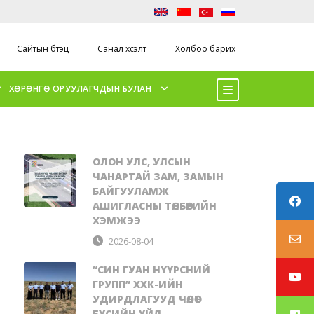
Сайтын бүтэц
Санал хүсэлт
Холбоо барих
ХӨРӨНГӨ ОРУУЛАГЧДЫН БУЛАН
ОЛОН УЛС, УЛСЫН
ЧАНАРТАЙ ЗАМ, ЗАМЫН
БАЙГУУЛАМЖ
АШИГЛАСНЫ ТӨЛБӨРИЙН
ХЭМЖЭЭ
2026-08-04
“СИН ГУАН НҮҮРСНИЙ
ГРУПП” ХХК-ИЙН
УДИРДЛАГУУД ЧӨЛӨӨТ
БҮСИЙН ҮЙЛ