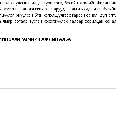
ийн олон улсын шилдэг туршлага, бүсийн хөгжлийн Филиппин
ажиллагааг дэмжих загварууд, “Замын-Үүд” чөлөөт бүсийн
үлэг өрнүүлсэн бөгөөд хэлэлцүүлгээс гарсан санал, дүгнэлт,
а ямар аргаар тусган хэрэгжүүлэх талаар харилцан санал
ҮСИЙН ЗАХИРАГЧИЙН АЖЛЫН АЛБА