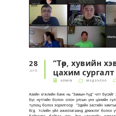
“Төр, хувийн х
28
цахим сургалт
APR
ADMIN
МЭДЭЭЛЭЛ
Азийн хөгжлийн банк нь “Замын-Үүд” чөлөөт бүсийг
бүс нутгийн болон олон улсын үнэ цэнийн сүл
түлхэц болох зорилгоор “Эдийн засгийн хамтын 
бөгөөд төслийн үйл ажиллагаанд дэмжлэг болох 
байгуулж байгаа юм. Энэ удаагийн сургалт