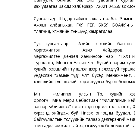
дэх удаагаа цахим хэлбэрээр /2021.04.28/ зохио
Сургалтад Шадар сайдын ажлын алба, “Замын-Үүд
Ажлын албаныхан, ГХЯ, ГЕГ, БХБЯ, БОАЖЯ-ны
төлөөлөгчид, хөгжлийн түншүүд хамрагдлаа.
Тус сургалтаар Азийн хөгжлийн банкны
мэргэжилтэн Азиз Хайдаров, Тө
мэргэжилтэн Дензел Ханкинсон нар “ТХХТ-ий
туршлага, Монгол Улсын чөлөөт бүсийн зарим хуви
хувийн хэвшлийн түншлэл дээр нэлээдгүй турш
үндэслэн “Замын-Үүд” чөлөөт бүсэд Менежмент, Л
хэвшлийн түншлэлийг хэрэгжүүлэх бүрэн боломж
Мөн Филиппин улсын Төр, хувийн хэв
орлогч Миа Мери Себастиан “Филиппиний кейс
засвар үйлчилгээ” гэсэн сэдвээр илтгэл тавьж, 
хүрээнд хийгдэж буй Нисэх онгоцны буудал, 
байгуулалтын төслүүдийн талаар дэлгэрэнгүй мэдээл
ч мөн адил амжилттай хэрэгжүүлэх боломжтой т