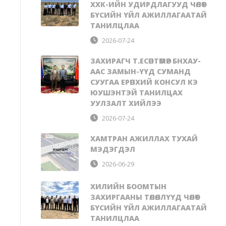
ХХК-ИЙН УДИРДЛАГУУД ЧӨЛӨӨТ
БҮСИЙН ҮЙЛ АЖИЛЛАГААТАЙ
ТАНИЛЦЛАА
2026-07-24
ЗАХИРАГЧ Т.ЕСӨНТӨМӨР БНХАУ-
ААС ЗАМЫН-ҮҮД СУМАНД
СУУГАА ЕРӨНХИЙ КОНСУЛ КЭ
ЮУШЭНТЭЙ ТАНИЛЦАХ
УУЛЗАЛТ ХИЙЛЭЭ
2026-07-24
ХАМТРАН АЖИЛЛАХ ТУХАЙ
МЭДЭГДЭЛ
2026-06-29
ХИЛИЙН БООМТЫН
ЗАХИРГААНЫ ТӨЛӨӨЛЛҮҮД ЧӨЛӨӨТ
БҮСИЙН ҮЙЛ АЖИЛЛАГААТАЙ
ТАНИЛЦЛАА