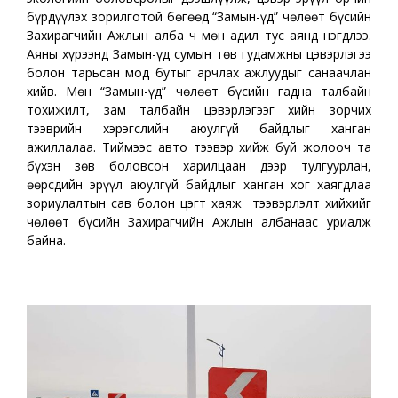
бүрдүүлэх зорилготой бөгөөд “Замын-Үүд” чөлөөт бүсийн
Захирагчийн Ажлын алба ч мөн адил тус аянд нэгдлээ.
Аяны хүрээнд Замын-Үүд сумын төв гудамжны цэвэрлэгээ
болон тарьсан мод бутыг арчлах ажлуудыг санаачлан
хийв. Мөн “Замын-Үүд” чөлөөт бүсийн гадна талбайн
тохижилт, зам талбайн цэвэрлэгээг хийн зорчих
тээврийн хэрэгслийн аюулгүй байдлыг ханган
ажиллалаа. Тиймээс авто тээвэр хийж буй жолооч та
бүхэн зөв боловсон харилцаан дээр тулгуурлан,
өөрсдийн эрүүл аюулгүй байдлыг ханган хог хаягдлаа
зориулалтын сав болон цэгт хаяж тээвэрлэлт хийхийг
чөлөөт бүсийн Захирагчийн Ажлын албанаас уриалж
байна.