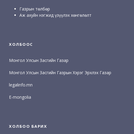
Газрын төлбөр
Аж ахуйн нэгжид үзүүлэх хөнгөлөлт
ХОЛБООС
Монгол Улсын Засгийн Газар
Монгол Улсын Засгийн Газрын Хэрэг Эрхлэх Газар
legalinfo.mn
E-mongolia
ХОЛБОО БАРИХ