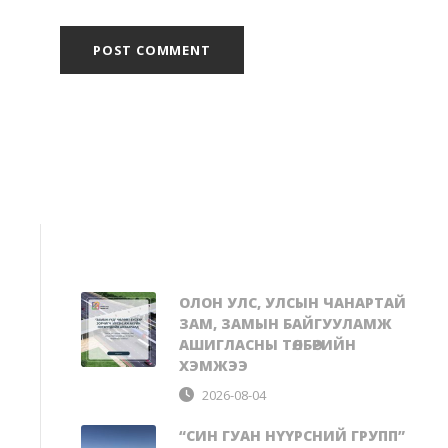
ОЛОН УЛС, УЛСЫН ЧАНАРТАЙ
ЗАМ, ЗАМЫН БАЙГУУЛАМЖ
АШИГЛАСНЫ ТӨЛБӨРИЙН
ХЭМЖЭЭ
2026-08-04
“СИН ГУАН НҮҮРСНИЙ ГРУПП”