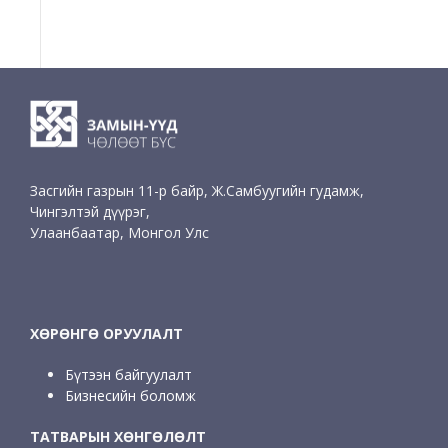
Засгийн газрын 11-р байр, Ж.Самбуугийн гудамж,
Чингэлтэй дүүрэг,
Улаанбаатар, Монгол Улс
ХӨРӨНГӨ ОРУУЛАЛТ
Бүтээн байгуулалт
Бизнесийн боломж
ТАТВАРЫН ХӨНГӨЛӨЛТ