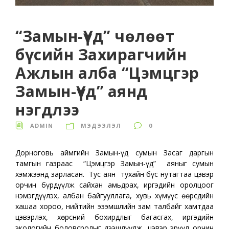
“Замын-Үүд” чөлөөт
бүсийн Захирагчийн
Ажлын алба “Цэмцгэр
Замын-Үүд” аянд
нэгдлээ
ADMIN
МЭДЭЭЛЭЛ
0
Дорноговь аймгийн Замын-Үүд сумын Засаг даргын
тамгын газраас “Цэмцгэр Замын-Үүд” аяныг сумын
хэмжээнд зарласан. Тус аян тухайн бүс нутагтаа цэвэр
орчин бүрдүүлж сайхан амьдрах, иргэдийн оролцоог
нэмэгдүүлэх, албан байгууллага, хувь хүмүүс өөрсдийн
хашаа хороо, нийтийн эзэмшлийн зам талбайг хамтдаа
цэвэрлэх, хөрсний бохирдлыг багасгах, иргэдийн
экологийн боловсролыг дээшлүүлж, цэвэр эрүүл орчин