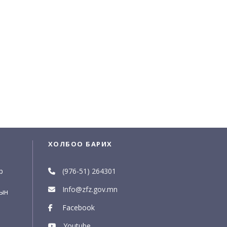
ХОЛБОО БАРИХ
р
(976-51) 264301
Info@zfz.gov.mn
рын
Facebook
Youtube