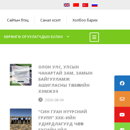
Сайтын бүтэц
Санал хүсэлт
Холбоо барих
ХӨРӨНГӨ ОРУУЛАГЧДЫН БУЛАН
ОЛОН УЛС, УЛСЫН
ЧАНАРТАЙ ЗАМ, ЗАМЫН
БАЙГУУЛАМЖ
АШИГЛАСНЫ ТӨЛБӨРИЙН
ХЭМЖЭЭ
2026-08-04
“СИН ГУАН НҮҮРСНИЙ
ГРУПП” ХХК-ИЙН
УДИРДЛАГУУД ЧӨЛӨӨТ
БҮСИЙН ҮЙЛ