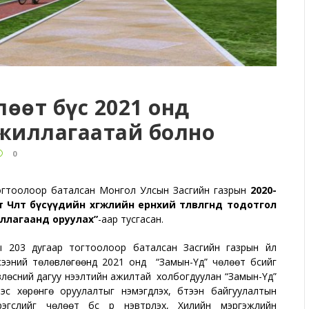
лөөт бүс 2021 онд
жиллагаатай болно
0
тогтоолоор баталсан Монгол Улсын Засгийн газрын
2020-
т Чөлөөт бүсүүдийн хөгжлийн ерөнхий төлөвлөгөөнд тодотгол
иллагаанд оруулах”
-аар тусгасан.
203 дугаар тогтоолоор баталсан Засгийн газрын үйл
жээний төлөвлөгөөнд 2021 онд “Замын-Үүд” чөлөөт бүсийг
влөсний дагуу нээлтийн ажилтай холбогдуулан “Замын-Үүд”
с хөрөнгө оруулалтыг нэмэгдүүлэх, бүтээн байгуулалтын
эгслийг чөлөөт бүс рүү нэвтрүүлэх, Хилийн мэргэжлийн