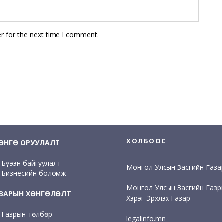
r for the next time I comment.
ХОЛБООС
ӨНГӨ ОРУУЛАЛТ
Бүтээн байгуулалт
Монгол Улсын Засгийн Газа
Бизнесийн боломж
Монгол Улсын Засгийн Газ
ВАРЫН ХӨНГӨЛӨЛТ
Хэрэг Эрхлэх Газар
Газрын төлбөр
legalinfo.mn