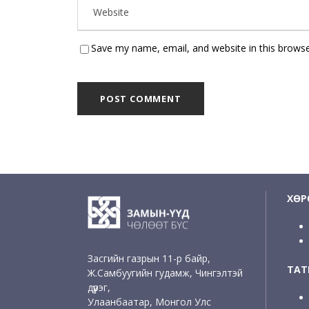
Save my name, email, and website in this browse
ХӨР
Засгийн газрын 11-р байр,
ТАТ
Ж.Самбуугийн гудамж, Чингэлтэй
дүүрэг,
Улаанбаатар, Монгол Улс