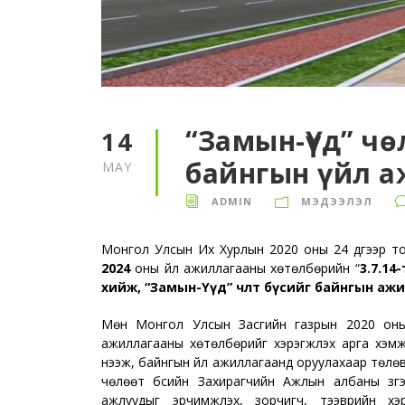
“Замын-Үүд” чө
14
байнгын үйл а
MAY
ADMIN
МЭДЭЭЛЭЛ
Монгол Улсын Их Хурлын 2020 оны 24 дүгээр 
2024
оны үйл ажиллагааны хөтөлбөрийн “
3.7.14-
хийж, “Замын-Үүд” чөлөөт бүсийг байнгын аж
Мөн Монгол Улсын Засгийн газрын 2020 оны 
ажиллагааны хөтөлбөрийг хэрэгжүүлэх арга хэм
нээж, байнгын үйл ажиллагаанд оруулахаар төлө
чөлөөт бүсийн Захирагчийн Ажлын албаны зүгээ
ажлуудыг эрчимжүүлэх, зорчигч, тээврийн хэр