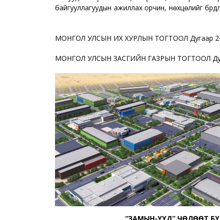
байгууллагуудын ажиллах орчин, нөхцөлийг бүрдү
МОНГОЛ УЛСЫН ИХ ХУРЛЫН ТОГТООЛ Дугаар 2
МОНГОЛ УЛСЫН ЗАСГИЙН ГАЗРЫН ТОГТООЛ Дуг
“ЗАМЫН-ҮҮД” ЧӨЛӨӨТ Б