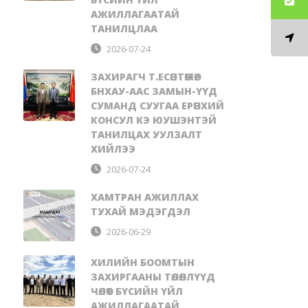
АЖИЛЛАГААТАЙ
ТАНИЛЦЛАА
2026-07-24
ЗАХИРАГЧ Т.ЕСӨНТӨМӨР
БНХАУ-ААС ЗАМЫН-ҮҮД
СУМАНД СУУГАА ЕРӨНХИЙ
КОНСУЛ КЭ ЮУШЭНТЭЙ
ТАНИЛЦАХ УУЛЗАЛТ
ХИЙЛЭЭ
2026-07-24
ХАМТРАН АЖИЛЛАХ
ТУХАЙ МЭДЭГДЭЛ
2026-06-29
ХИЛИЙН БООМТЫН
ЗАХИРГААНЫ ТӨЛӨӨЛЛҮҮД
ЧӨЛӨӨТ БҮСИЙН ҮЙЛ
АЖИЛЛАГААТАЙ