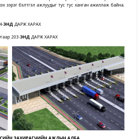
үлэх зэрэг бэлтгэл ажлуудыг тус тус ханган ажиллаж байна.
4-
ЭНД
ДАРЖ ХАРАХ
аар 203-
ЭНД
ДАРЖ ХАРАХ
ҮСИЙН ЗАХИРАГЧИЙН АЖЛЫН АЛБА