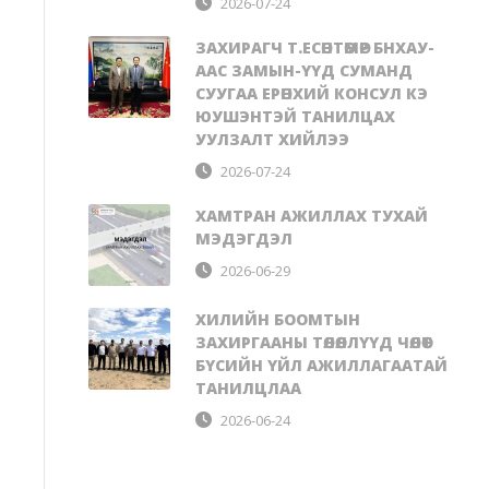
2026-07-24
ЗАХИРАГЧ Т.ЕСӨНТӨМӨР БНХАУ-
ААС ЗАМЫН-ҮҮД СУМАНД
СУУГАА ЕРӨНХИЙ КОНСУЛ КЭ
ЮУШЭНТЭЙ ТАНИЛЦАХ
УУЛЗАЛТ ХИЙЛЭЭ
2026-07-24
ХАМТРАН АЖИЛЛАХ ТУХАЙ
МЭДЭГДЭЛ
2026-06-29
ХИЛИЙН БООМТЫН
ЗАХИРГААНЫ ТӨЛӨӨЛЛҮҮД ЧӨЛӨӨТ
БҮСИЙН ҮЙЛ АЖИЛЛАГААТАЙ
ТАНИЛЦЛАА
2026-06-24