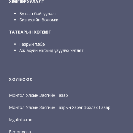
ХӨРӨНГӨ ОРУУЛАЛТ
Бүтээн байгуулалт
Бизнесийн боломж
ТАТВАРЫН ХӨНГӨЛӨЛТ
Газрын төлбөр
Аж ахуйн нэгжид үзүүлэх хөнгөлөлт
ХОЛБООС
Монгол Улсын Засгийн Газар
Монгол Улсын Засгийн Газрын Хэрэг Эрхлэх Газар
legalinfo.mn
E-mongolia