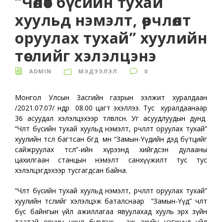
“Чөлөөт бүсийн тухай
хуульд нэмэлт, өөрчлөлт
оруулах тухай” хуулийн
төслийг хэлэлцэнэ
ADMIN
МЭДЭЭЛЭЛ
0
Монгол Улсын Засгийн газрын ээлжит хуралдаан
/2021.07.07/ өнөөдөр 08.00 цагт эхэллээ. Тус хуралдаанаар
36 асуудал хэлэлцэхээр төлөвлөсөн. Уг асуудлуудын дунд
“Чөлөөт бүсийн тухай хуульд нэмэлт, өөрчлөлт оруулах тухай”
хуулийн төсөл багтсан бөгөөд мөн “Замын-Үүдийн дэд бүтцийг
сайжруулах төсөл”-ийн хүрээнд хийгдсэн дулааны
цахилгаан станцын нэмэлт санхүүжилт тус тус
хэлэлцэгдэхээр тусгагдсан байна.
“Чөлөөт бүсийн тухай хуульд нэмэлт, өөрчлөлт оруулах тухай”
хуулийн төслийг хэлэлцэж баталснаар “Замын-Үүд” чөлөөт
бүс байнгын үйл ажиллагаа явуулахад хууль эрх зүйн
таатай орчин нөхцөл бүрдэж, аж ахуйн нэгжүүд үйл