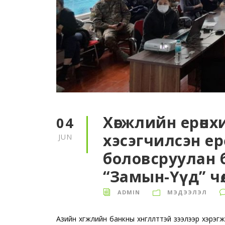
Хөгжлийн ерөнхий
04
хэсэгчилсэн ерөнх
JUN
боловсруулан 
“Замын-Үүд” чө
ADMIN
МЭДЭЭЛЭЛ
Азийн хөгжлийн банкны хөнгөлөлттэй зээлээр хэр