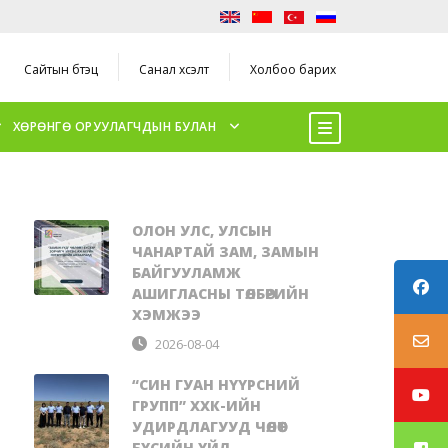
Сайтын бүтэц
Санал хүсэлт
Холбоо барих
ХӨРӨНГӨ ОРУУЛАГЧДЫН БУЛАН
ОЛОН УЛС, УЛСЫН
ЧАНАРТАЙ ЗАМ, ЗАМЫН
БАЙГУУЛАМЖ
АШИГЛАСНЫ ТӨЛБӨРИЙН
ХЭМЖЭЭ
2026-08-04
“СИН ГУАН НҮҮРСНИЙ
ГРУПП” ХХК-ИЙН
УДИРДЛАГУУД ЧӨЛӨӨТ
БҮСИЙН ҮЙЛ