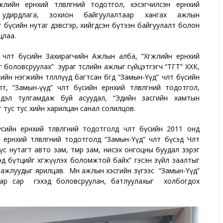
гжлийн ерөнхий төлөвлөгөөний тодотгол, хэсэгчилсэн ерөнхий
ыг удирдлага, зохион байгуулалтаар хангах ажлын
өөт бүсийн нутаг дэвсгэр, хийгдсэн бүтээн байгуулалт болон
лцлаа.
өлөөт бүсийн Захирагчийн Ажлын алба, “Хөгжлийн ерөнхий
өгөө боловсруулах”
зураг төслийн ажлыг гүйцэтгэгч “ТГТ” ХХК,
н нэгжийн төлөөллүүд багтсан бөгөөд “Замын-Үүд” чөлөөт бүсийн
“Замын-үүд” чөлөөт бүсийн ерөнхий төлөвлөгөөний тодотгол,
йн шийдэл тулгамдаж буй асуудал, “Эдийн засгийн хамтын
г тус тус хийн харилцан санал солилцов.
ийн ерөнхий төлөвлөгөөний тодотголд чөлөөт бүсийн 2011 онд
рөнхий төлөвлөгөөний тодотголд “Замын-Үүд” чөлөөт бүсэд Чөлөөт
 бүс нутагт авто зам, төмөр зам, нисэх онгоцны буудал зэрэг
д бүтцийг хөгжүүлэх боломжтой байх” гэсэн зүйл заалтыг
өх ажлуудыг ярилцав. Мөн ажлын хэсгийн зүгээс “Замын-Үүд”
0 дугаар сар гэхэд боловсруулан, батлуулахыг холбогдох