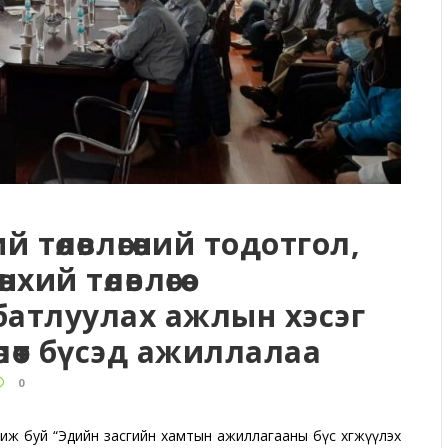
 төлөвлөгөөний тодотгол,
ий төлөвлөгөө
батлуулах ажлын хэсэг
лөөт бүсэд ажиллалаа
0
эгжиж буй “Эдийн засгийн хамтын ажиллагааны бүс хөгжүүлэх