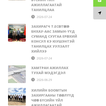
АЖИЛЛАГААТАЙ
ТАНИЛЦЛАА
2026-07-24
ЗАХИРАГЧ Т.ЕСӨНТӨМӨР
БНХАУ-ААС ЗАМЫН-ҮҮД
СУМАНД СУУГАА ЕРӨНХИЙ
КОНСУЛ КЭ ЮУШЭНТЭЙ
ТАНИЛЦАХ УУЛЗАЛТ
ХИЙЛЭЭ
2026-07-24
ХАМТРАН АЖИЛЛАХ
ТУХАЙ МЭДЭГДЭЛ
2026-06-29
ХИЛИЙН БООМТЫН
ЗАХИРГААНЫ ТӨЛӨӨЛЛҮҮД
ЧӨЛӨӨТ БҮСИЙН ҮЙЛ
АЖИЛЛАГААТАЙ