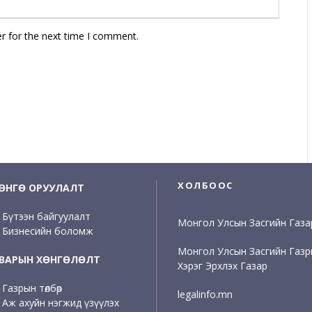
r for the next time I comment.
ХОЛБООС
ӨНГӨ ОРУУЛАЛТ
Бүтээн байгуулалт
Монгол Улсын Засгийн Газа
Бизнесийн боломж
Монгол Улсын Засгийн Газ
ВАРЫН ХӨНГӨЛӨЛТ
Хэрэг Эрхлэх Газар
Газрын төлбөр
legalinfo.mn
Аж ахуйн нэгжид үзүүлэх