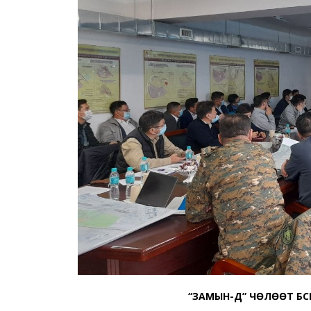
“ЗАМЫН-ҮҮД” ЧӨЛӨӨТ Б