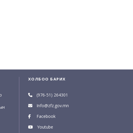
ХОЛБОО БАРИХ
р
(976-51) 264301
Info@zfz.gov.mn
рын
Facebook
Youtube