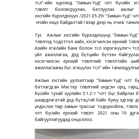
төсөл”-ийн хүрээнд “Замын-Үүд” чөлөөт бүсийн хө
төлөвлөгөөг боловсруулан, батлуулах ажл
хэсгийн бүрэлдэхүүн /2021.05.29/ “Замын-Үүд” чөл
өнөөгийн нөхцөл байдалтай газар дээр нь очиж тани
Тус Ажлын хэсгийн бүрэлдэхүүнд “Замын-Үүд” ч
төлөвлөгөөнд тодотгол хийх, хэсэгчилсэн ерөнхий төлөвл
Азийн хөгжлийн банк болон төсөл хэрэгжүүлэгч төслий
үйл ажиллагаа, дэд бүтцийн бүтээн байгуулалт, 
хэсэгчилсэн ерөнхий төлөвлөгөөний төлөвлөлти
ажиллагааны бүс хөгжүүлэх төсөл”-ийн танилцуулгы
Ажлын хэсгийн уулзалтаар “Замын-Үүд” чөлөөт бүс
батлагдсан Мастер төлөвлөгөөний үндсэн орц, гарц, е
бүсийн тухай хуулийн 5.1.2-т “чөлөөт бүс байрлах
шаардлагатай дэд бүтэцтэй байх буюу эдгээр дэ
үндэслэн төмөр замын трассыг тодорхойлж, төлөвл
чөлөөт бүсийн ерөнхий төлөвлөгөөг 2021 оны 1
байгууллагуудад онцоллоо.