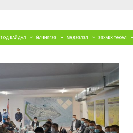
 ТОД БАЙДАЛ
ҮЙЛЧИЛГЭЭ
МЭДЭЭЛЭЛ
ЭЗХАБХ ТӨСӨЛ