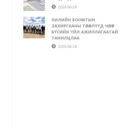
2026-06-29
ХИЛИЙН БООМТЫН
ЗАХИРГААНЫ ТӨЛӨӨЛЛҮҮД ЧӨЛӨӨТ
БҮСИЙН ҮЙЛ АЖИЛЛАГААТАЙ
ТАНИЛЦЛАА
2026-06-24