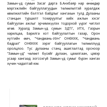
Замын-Үүд сумын Засаг дарга Б.Анхбаяр нар өнөөдөр
мэргэжлийн байгууллагуудын төлөөлөлтэй хуралдаж
өвөлжилтийн бэлтгэл байдлыг хангахын тулд Дулааны
станцын туршилт тохируулгыг хийх ажлын хэсэг
байгуулан ажлыг эрчимжүүлэх тодорхой үүрэг чиглэл
өгөв. Хуралд Замын-Үүд сумын ЗДТГ, ИТХ, Газрын
харилцаа, Барилга хот байгуулалтын газар, Орон
нутгийн өмч, “Чандмань-Илч” ОНӨХХК, “Чандмань
бадрал” ОНӨХХК зэрэг байгууллагын төлөөллүүд
оролцлоо. Тус дулааны станц ашиглалтад орсноор
“Замын-Үүд” чөлөөт бүсийг дулаан, цахилгаан, цэвэр
усаар хангаад зогсохгүй Замын-Үүд сумыг бүрэн хангах
хүчин чадалтай юм.