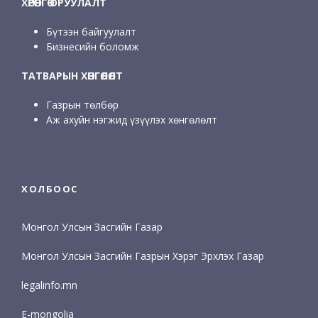
ХӨРӨНГӨ ОРУУЛАЛТ
Бүтээн байгуулалт
Бизнесийн боломж
ТАТВАРЫН ХӨНГӨЛӨЛТ
Газрын төлбөр
Аж ахуйн нэгжид үзүүлэх хөнгөлөлт
ХОЛБООС
Монгол Улсын Засгийн Газар
Монгол Улсын Засгийн Газрын Хэрэг Эрхлэх Газар
legalinfo.mn
E-mongolia