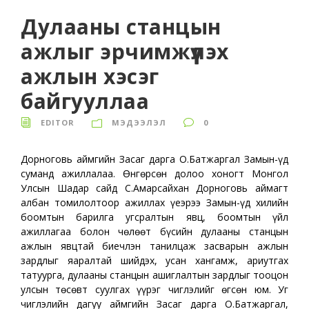
Дулааны станцын
ажлыг эрчимжүүлэх
ажлын хэсэг
байгууллаа
EDITOR
МЭДЭЭЛЭЛ
0
Дорноговь аймгийн Засаг дарга О.Батжаргал Замын-Үүд
суманд ажиллалаа. Өнгөрсөн долоо хоногт Монгол
Улсын Шадар сайд С.Амарсайхан Дорноговь аймагт
албан томилолтоор ажиллах үеэрээ Замын-Үүд хилийн
боомтын барилга угсралтын явц, боомтын үйл
ажиллагаа болон чөлөөт бүсийн дулааны станцын
ажлын явцтай биечлэн танилцаж засварын ажлын
зардлыг яаралтай шийдэх, усан хангамж, ариутгах
татуурга, дулааны станцын ашиглалтын зардлыг тооцон
улсын төсөвт суулгах үүрэг чиглэлийг өгсөн юм. Уг
чиглэлийн дагуу аймгийн Засаг дарга О.Батжаргал,