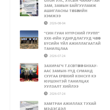
ОЛОН УЛС, УЛСЫН ЧАНАРТАЙ
ЗАМ, ЗАМЫН БАЙГУУЛАМЖ
АШИГЛАСНЫ ТӨЛБӨРИЙН
ХЭМЖЭЭ
2026-08-04
“СИН ГУАН НҮҮРСНИЙ ГРУПП”
ХХК-ИЙН УДИРДЛАГУУД ЧӨЛӨӨТ
БҮСИЙН ҮЙЛ АЖИЛЛАГААТАЙ
ТАНИЛЦЛАА
2026-07-24
ЗАХИРАГЧ Т.ЕСӨНТӨМӨР БНХАУ-
ААС ЗАМЫН-ҮҮД СУМАНД
СУУГАА ЕРӨНХИЙ КОНСУЛ КЭ
ЮУШЭНТЭЙ ТАНИЛЦАХ
УУЛЗАЛТ ХИЙЛЭЭ
2026-07-24
ХАМТРАН АЖИЛЛАХ ТУХАЙ
МЭДЭГДЭЛ