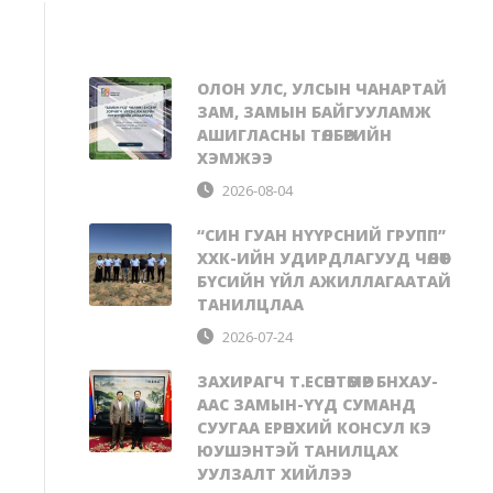
ОЛОН УЛС, УЛСЫН ЧАНАРТАЙ
ЗАМ, ЗАМЫН БАЙГУУЛАМЖ
АШИГЛАСНЫ ТӨЛБӨРИЙН
ХЭМЖЭЭ
2026-08-04
“СИН ГУАН НҮҮРСНИЙ ГРУПП”
ХХК-ИЙН УДИРДЛАГУУД ЧӨЛӨӨТ
БҮСИЙН ҮЙЛ АЖИЛЛАГААТАЙ
ТАНИЛЦЛАА
2026-07-24
ЗАХИРАГЧ Т.ЕСӨНТӨМӨР БНХАУ-
ААС ЗАМЫН-ҮҮД СУМАНД
СУУГАА ЕРӨНХИЙ КОНСУЛ КЭ
ЮУШЭНТЭЙ ТАНИЛЦАХ
УУЛЗАЛТ ХИЙЛЭЭ