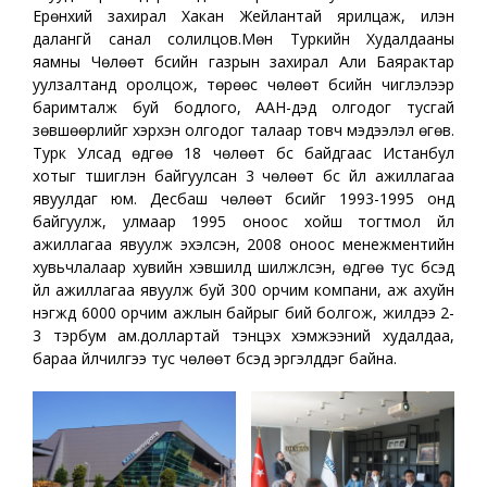
Ерөнхий захирал Хакан Жейлантай ярилцаж, илэн
далангүй санал солилцов.Мөн Туркийн Худалдааны
яамны Чөлөөт бүсийн газрын захирал Али Баярактар
уулзалтанд оролцож, төрөөс чөлөөт бүсийн чиглэлээр
баримталж буй бодлого, ААН-үүдэд олгодог тусгай
зөвшөөрлийг хэрхэн олгодог талаар товч мэдээлэл өгөв.
Турк Улсад өдгөө 18 чөлөөт бүс байдгаас Истанбул
хотыг түшиглэн байгуулсан 3 чөлөөт бүс үйл ажиллагаа
явуулдаг юм. Десбаш чөлөөт бүсийг 1993-1995 онд
байгуулж, улмаар 1995 оноос хойш тогтмол үйл
ажиллагаа явуулж эхэлсэн, 2008 оноос менежментийн
хувьчлалаар хувийн хэвшилд шилжүүлсэн, өдгөө тус бүсэд
үйл ажиллагаа явуулж буй 300 орчим компани, аж ахуйн
нэгжүүд 6000 орчим ажлын байрыг бий болгож, жилдээ 2-
3 тэрбум ам.доллартай тэнцэх хэмжээний худалдаа,
бараа үйлчилгээ тус чөлөөт бүсэд эргэлддэг байна.