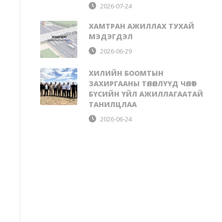
2026-07-24
ХАМТРАН АЖИЛЛАХ ТУХАЙ
МЭДЭГДЭЛ
2026-06-29
ХИЛИЙН БООМТЫН
ЗАХИРГААНЫ ТӨЛӨӨЛЛҮҮД ЧӨЛӨӨТ
БҮСИЙН ҮЙЛ АЖИЛЛАГААТАЙ
ТАНИЛЦЛАА
2026-06-24