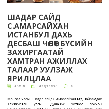
ШАДАР САЙД
С.АМАРСАЙХАН
ИСТАНБУЛ ДАХЬ
ДЕСБАШ ЧӨЛӨӨТ БҮСИЙН
ЗАХИРГААТАЙ
ХАМТРАН АЖИЛЛАХ
ТАЛААР УУЛЗАЖ
ЯРИЛЦЛАА
ADMIN
МЭДЭЭЛЭЛ
0
Монгол Улсын Шадар сайд С.Амарсайхан Бүгд Найрамдах
Тажикистан улсын Душанбе хотноо зохион