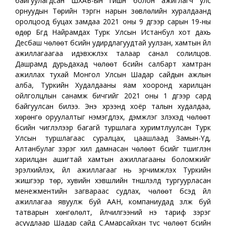
байгуулагдсан ШХАБ-ын гишүүн болон ажиглагч улс
орнуудын Төрийн тэргүүн нарын зөвлөлийн хуралдаанд
оролцоод буцах замдаа 2021 оны 9 дүгээр сарын 19-ны
өдөр Бүгд Найрамдах Турк Улсын Истанбул хот дахь
Десбаш чөлөөт бүсийн удирдлагуудтай уулзан, хамтын үйл
ажиллагаагаа идэвхжүүлэх талаар санал солилцов.
Дашрамд дурьдахад чөлөөт бүсийн салбарт хамтран
ажиллах тухай Монгол Улсын Шадар сайдын ажлын
алба, Туркийн Худалдааны яам хооронд харилцан
ойлголцлын санамж бичгийг 2021 оны 1 дүгээр сард
байгуулсан билээ. Энэ хүрээнд хоёр талын худалдаа,
хөрөнгө оруулалтыг нэмэгдүүлэх, дэмжлэг үзүүлэхэд чөлөөт
бүсийн чиглэлээр багагүй туршлага хуримтлуулсан Турк
Улсын туршлагаас суралцах, цаашлаад Замын-Үүд,
Алтанбулаг зэрэг хил дамнасан чөлөөт бүсийг түшиглэн
харилцан ашигтай хамтын ажиллагааны боломжийг
эрэлхийлэх, үйл ажиллагааг нь эрчимжүүлэх Туркийн
жишгээр төр, хувийн хэвшлийн түншлэлд тургуурласан
менежментийн загвараас судлах, чөлөөт бүсэд үйл
ажиллагаа явуулж буй ААН, компаниудад үзүүлж буй
татварын хөнгөлөлт, үйлчилгээний үнэ тариф зэрэг
асуудлаар Шадар сайд С.Амарсайхан тус чөлөөт бүсийн