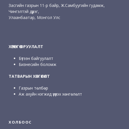
Засгийн газрын 11-р байр, Ж.Самбуугийн гудамж,
Чингэлтэй дүүрэг,
Улаанбаатар, Монгол Улс
ХӨРӨНГӨ ОРУУЛАЛТ
Бүтээн байгуулалт
Бизнесийн боломж
ТАТВАРЫН ХӨНГӨЛӨЛТ
Газрын төлбөр
Аж ахуйн нэгжид үзүүлэх хөнгөлөлт
ХОЛБООС