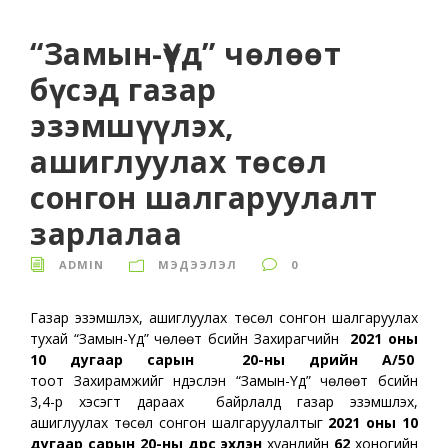
“Замын-Үүд” чөлөөт
бүсэд газар
эзэмшүүлэх,
ашиглуулах төсөл
сонгон шалгаруулалт
зарлалаа
ADMIN
МЭДЭЭЛЭЛ
0
Газар эзэмшүүлэх, ашиглуулах төсөл сонгон шалгаруулах
тухай “Замын-Үүд” чөлөөт бүсийн Захирагчийн
2021 оны
10 дугаар сарын 20-ны өдрийн А/50
тоот Захирамжийг үндэслэн “Замын-Үүд” чөлөөт бүсийн
3,4-р хэсэгт дараах байрлалд газар эзэмшүүлэх,
ашиглуулах төсөл сонгон шалгаруулалтыг
2021 оны 10
дугаар сарын 20-ны өдрөөс эхлэн
хуанлийн
62
хоногийн