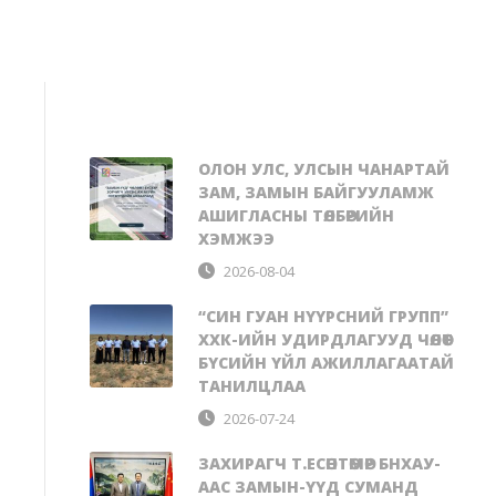
ОЛОН УЛС, УЛСЫН ЧАНАРТАЙ
ЗАМ, ЗАМЫН БАЙГУУЛАМЖ
АШИГЛАСНЫ ТӨЛБӨРИЙН
ХЭМЖЭЭ
2026-08-04
“СИН ГУАН НҮҮРСНИЙ ГРУПП”
ХХК-ИЙН УДИРДЛАГУУД ЧӨЛӨӨТ
БҮСИЙН ҮЙЛ АЖИЛЛАГААТАЙ
ТАНИЛЦЛАА
2026-07-24
ЗАХИРАГЧ Т.ЕСӨНТӨМӨР БНХАУ-
ААС ЗАМЫН-ҮҮД СУМАНД