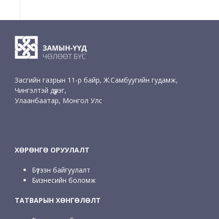
Засгийн газрын 11-р байр, Ж.Самбуугийн гудамж,
Чингэлтэй дүүрэг,
Улаанбаатар, Монгол Улс
ХӨРӨНГӨ ОРУУЛАЛТ
Бүтээн байгуулалт
Бизнесийн боломж
ТАТВАРЫН ХӨНГӨЛӨЛТ