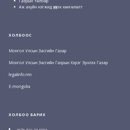
Газрын төлбөр
Аж ахуйн нэгжид үзүүлэх хөнгөлөлт
ХОЛБООС
Монгол Улсын Засгийн Газар
Монгол Улсын Засгийн Газрын Хэрэг Эрхлэх Газар
legalinfo.mn
E-mongolia
ХОЛБОО БАРИХ