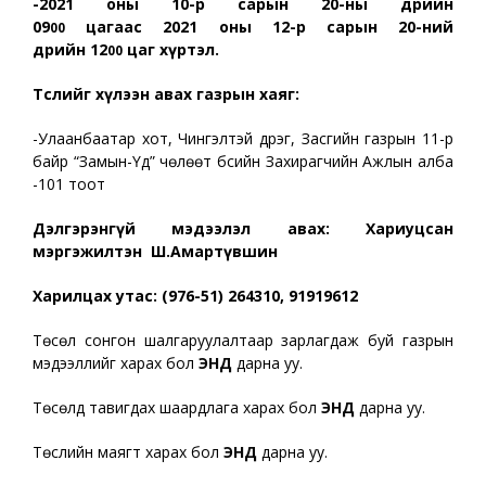
-2021 оны 10-р сарын 20-ны өдрийн
09
цагаас 2021 оны 12-р сарын 20-ний
00
өдрийн 12
цаг хүртэл.
00
Төслийг хүлээн авах газрын хаяг:
-Улаанбаатар хот, Чингэлтэй дүүрэг, Засгийн газрын 11-р
байр “Замын-Үүд” чөлөөт бүсийн Захирагчийн Ажлын алба
-101 тоот
Дэлгэрэнгүй мэдээлэл авах:
Хариуцсан
мэргэжилтэн Ш.Амартүвшин
Харилцах утас:
(976-51) 264310, 91919612
Төсөл сонгон шалгаруулалтаар зарлагдаж буй газрын
мэдээллийг харах бол
ЭНД
дарна уу.
Төсөлд тавигдах шаардлага харах бол
ЭНД
дарна уу.
Төслийн маягт харах бол
ЭНД
дарна уу.