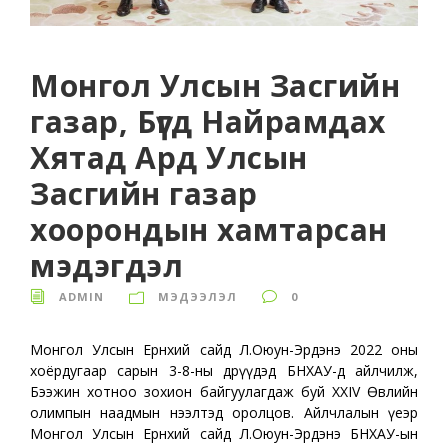
Монгол Улсын Засгийн
газар, Бүгд Найрамдах
Хятад Ард Улсын
Засгийн газар
хоорондын хамтарсан
мэдэгдэл
ADMIN
МЭДЭЭЛЭЛ
0
Монгол Улсын Ерөнхий сайд Л.Оюун-Эрдэнэ 2022 оны
хоёрдугаар сарын 3-8-ны өдрүүдэд БНХАУ-д айлчилж,
Бээжин хотноо зохион байгуулагдаж буй XXIV Өвлийн
олимпын наадмын нээлтэд оролцов. Айлчлалын үеэр
Монгол Улсын Ерөнхий сайд Л.Оюун-Эрдэнэ БНХАУ-ын