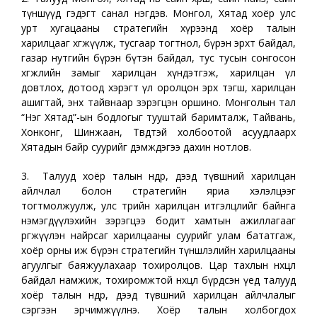
түншүүд гэдэгт санал нэгдэв. Монгол, Хятад хоёр улс
урт хугацааны стратегийн хүрээнд хоёр талын
харилцааг хөгжүүлж, тусгаар тогтнол, бүрэн эрхт байдал,
газар нутгийн бүрэн бүтэн байдал, тус тусын сонгосон
хөгжлийн замыг харилцан хүндэтгэж, харилцан үл
довтлох, дотоод хэрэгт үл оролцон эрх тэгш, харилцан
ашигтай, энх тайвнаар зэрэгцэн оршино. Монголын тал
“Нэг Хятад”-ын бодлогыг тууштай баримталж, Тайвань,
Хонконг, Шинжаан, Төвөдтэй холбоотой асуудлаарх
Хятадын байр суурийг дэмждэгээ дахин нотлов.
3. Талууд хоёр талын өндөр, дээд түвшний харилцан
айлчлал болон стратегийн яриа хэлэлцээг
тогтмолжуулж, улс төрийн харилцан итгэлцлийг байнга
нэмэгдүүлэхийн зэрэгцээ бодит хамтын ажиллагааг
өргөжүүлэн найрсаг харилцааны суурийг улам бататгаж,
хоёр орны иж бүрэн стратегийн түншлэлийн харилцааны
агуулгыг баяжуулахаар тохиролцов. Цар тахлын нөхцөл
байдал намжиж, тохиромжтой нөхцөл бүрдсэн үед талууд
хоёр талын өндөр, дээд түвшний харилцан айлчлалыг
сэргээн эрчимжүүлнэ. Хоёр талын холбогдох