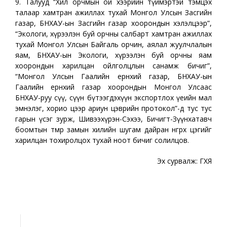
9. Талууд “Хил орчмын ой хээрийн түймэртэй тэмцэх
талаар хамтран ажиллах тухай Монгол Улсын Засгийн
газар, БНХАУ-ын Засгийн газар хоорондын хэлэлцээр”,
“Экологи, хүрээлэн буй орчны салбарт хамтран ажиллах
тухай Монгол Улсын Байгаль орчин, аялал жуулчлалын
яам, БНХАУ-ын Экологи, хүрээлэн буй орчны яам
хоорондын харилцан ойлголцлын санамж бичиг”,
“Монгол Улсын Гаалийн ерөнхий газар, БНХАУ-ын
Гаалийн ерөнхий газар хоорондын Монгол Улсаас
БНХАУ-руу сүү, сүүн бүтээгдэхүүн экспортлох үеийн мал
эмнэлэг, хорио цээр ариун цэврийн протокол”-д тус тус
гарын үсэг зурж, Шивээхүрэн-Сэхээ, Бичигт-Зүүнхатавч
боомтын төмөр замын хилийн шугам дайран өнгөрөх цэгийг
харилцан тохиролцох тухай ноот бичиг солилцов.
Эх сурвалж: ГХЯ