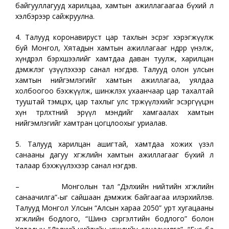
байгууллагууд харилцаа, хамтын ажиллагаагаа бүхий л
хэлбэрээр сайжруулна.
4. Талууд коронавируст цар тахлын эсрэг хэрэгжүүлж
буй Монгол, Хятадын хамтын ажиллагааг өндрөөр үнэлж,
хүндрэл бэрхшээлийг хамтдаа даван туулж, харилцан
дэмжлэг үзүүлэхээр санал нэгдэв. Талууд олон улсын
хамтын нийгэмлэгийг хамтын ажиллагаа, уялдаа
холбоогоо бэхжүүлж, шинжлэх ухаанчаар цар тахалтай
тууштай тэмцэх, цар тахлыг улс төржүүлэхийг эсэргүүцэн
хүн төрөлхтний эрүүл мэндийг хамгаалах хамтын
нийгэмлэгийг хамтран цогцлоохыг уриалав.
5. Талууд харилцан ашигтай, хамтдаа хожих үзэл
санааны дагуу хөгжлийн хамтын ажиллагааг бүхий л
талаар бэхжүүлэхээр санал нэгдэв.
– Монголын тал “Дэлхийн нийтийн хөгжлийн
санаачилга”-ыг сайшаан дэмжиж байгаагаа илэрхийлэв.
Талууд Монгол Улсын “Алсын хараа 2050” урт хугацааны
хөгжлийн бодлого, “Шинэ сэргэлтийн бодлого” болон