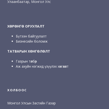
Улаанбаатар, Монгол Улс
ХӨРӨНГӨ ОРУУЛАЛТ
Бүтээн байгуулалт
Бизнесийн боломж
ТАТВАРЫН ХӨНГӨЛӨЛТ
Газрын төлбөр
Аж ахуйн нэгжид үзүүлэх хөнгөлөлт
ХОЛБООС
Монгол Улсын Засгийн Газар