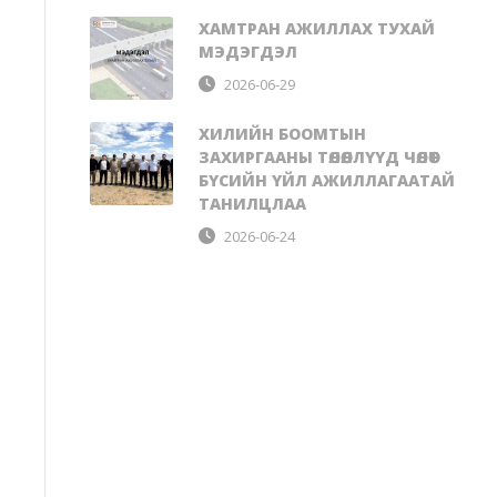
ХАМТРАН АЖИЛЛАХ ТУХАЙ
МЭДЭГДЭЛ
2026-06-29
ХИЛИЙН БООМТЫН
ЗАХИРГААНЫ ТӨЛӨӨЛЛҮҮД ЧӨЛӨӨТ
БҮСИЙН ҮЙЛ АЖИЛЛАГААТАЙ
ТАНИЛЦЛАА
2026-06-24