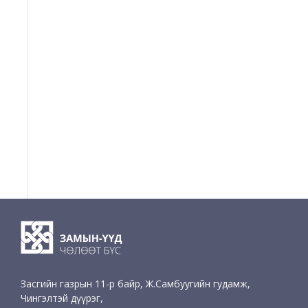
Засгийн газрын 11-р байр, Ж.Самбуугийн гудамж,
Чингэлтэй дүүрэг,