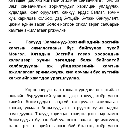
Хятадын “Дэлхий нийтийн хөгжлийн санаачилга”, “Бүс ба
Зам” санаачилгын зорилтуудыг харилцан уялдуулах,
худалдаа, хөрөнгө оруулалт, санхүү, эрдэс баялаг, эрчим
хүч, харилцаа холбоо, дэд бүтцийн бүтээн байгуулалт,
цахим эдийн засаг болон ногоон хөгжил зэрэг салбарын
хамтын ажиллагааг өргөжүүлнэ.
–
Талууд “Замын-Үүд-Эрээний эдийн засгийн
хамтын ажиллагааны бүс байгуулах тухай
Монгол, Хятадын Засгийн газар хоорондын
хэлэлцээр” хүчин төгөлдөр болж байгаатай
холбогдуулан аж үйлдвэрлэлийн хамтын
ажиллагааг эрчимжүүлж, хил орчмын бүс нутгийн
хөгжлийг хамтдаа урагшлуулна.
– Коронавируст цар тахлаас урьдчилан сэргийлэх
нөхцөлийг бүрдүүлсний үндсэн дээр талууд хоёр улсын
хилийн боомтуудын саадгүй нэвтрүүлэх ажиллагааг
хангах, улмаар боомтуудын нэвтрүүлэх хүчин чадлыг
нэмэгдүүлнэ. Талууд харилцан тохиролцсон төмөр замын
боомтуудын бүтээн байгуулалтын ажлыг эрчимжүүлж,
олон төрөлт тээврийн гарцыг бий болгож, хоёр улсын