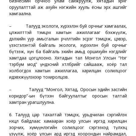
бизнесийн орчноо улам сайжруулж, хятадын хөрөнгө
оруулалттай аж ахуйн нэгжийн хууль ёсны эрх ашгийг
хамгаална.
– Талууд экологи, хүрээлэн буй орчныг хамгаалах,
цөлжилттэй тэмцэх хамтын ажиллагааг бэхжүүлж,
дэлхийн уур амьсгалын өөрчлөлтийн эсрэг тэмцэж, цэвэр,
үзэсгэлэнтэй байгаль экологи, хүрээлэн буй орчныг
бүтээж, хүн ба байгаль эхийн амьд оршихуйн нэгдлийг
хамтдаа цогцлооно. Хятадын тал Монгол Улсын “Нэг
тэрбум мод” үндэсний хөтөлбөрийг сайшааж, хоёр тал
холбогдох хамтын ажиллагаа, харилцан солилцоог
идэвхжүүлэхээр тохиролцов.
– Талууд “Монгол, Хятад, Оросын эдийн засгийн
коридор”-ын бүтээн байгуулалтыг оросын талтай
хамтран урагшлуулна.
6. Талууд цар тахалтай тэмцэх, урьдчилан сэргийлэх
нөхцөл байдлаас хамааран хоёр улсын иргэд харилцан
зорчих, хүмүүнлэгийн солилцоог сэргээхэд түлхэц
үзүүлж, хоёр улсын ард иргэд хоорондын найрамдал,