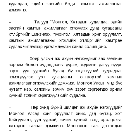
худалдаа, эдийн засгийн бодит хамтын ажиллагааг
дэмжинэ.
– Талууд “Монгол, Хятадын худалдаа, эдийн
засгийн хамтын ажиллагааг хөгжүүлэх дунд хугацааны
хөтөлбөр”-ийг шинэчлэх, “Монгол, Хятадын хөрөнгө оруулалт,
хамтын ажиллагааны хөгжлийн хөтөлбөр”-ийг хамтран
судлах чиглэлээр үргэлжлүүлэн санал солилцоно.
– Хоёр улсын аж ахуйн нэгжүүдийг зах зээлийн
зарчим болон худалдааны дүрэм, журмын дагуу нүүрс
зэрэг уул уурхайн бусад бүтээгдэхүүний худалдааг
нэмэгдүүлэх урт хугацааны тогтвортой хамтын
ажиллагааг хөгжүүлэхийг дэмжиж, Монгол Улсын өмнөд бүс
нутагт нар, салхины эрчим хүч зэрэг сэргээгдэх эрчим
хүчний төслийг хэрэгжүүлэхийг судална.
– Нэр хүнд бүхий шилдэг аж ахуйн нэгжүүдийг
Монгол Улсад хөрөнгө оруулалт хийх, дэд бүтэц, хот
байгуулалт, уул уурхай, эрчим хүчний төсөлд оролцохыг
хятадын талаас дэмжинэ. Монголын тал, дотоодын