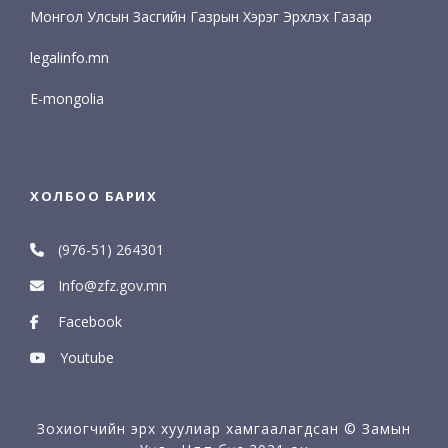
Монгол Улсын Засгийн Газрын Хэрэг Эрхлэх Газар
legalinfo.mn
E-mongolia
ХОЛБОО БАРИХ
(976-51) 264301
Info@zfz.gov.mn
Facebook
Youtube
Зохиогчийн эрх хуулиар хамгаалагдсан © Замын