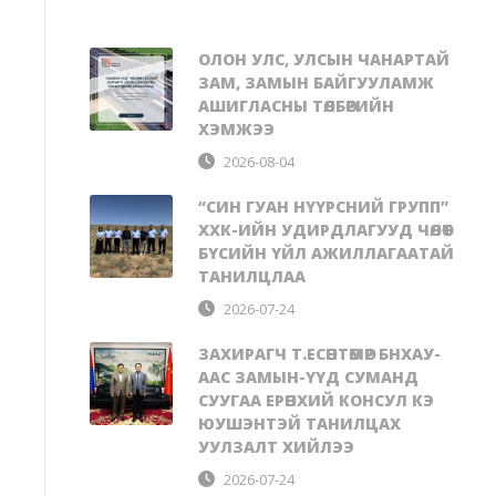
ОЛОН УЛС, УЛСЫН ЧАНАРТАЙ
ЗАМ, ЗАМЫН БАЙГУУЛАМЖ
АШИГЛАСНЫ ТӨЛБӨРИЙН
ХЭМЖЭЭ
2026-08-04
“СИН ГУАН НҮҮРСНИЙ ГРУПП”
ХХК-ИЙН УДИРДЛАГУУД ЧӨЛӨӨТ
БҮСИЙН ҮЙЛ АЖИЛЛАГААТАЙ
ТАНИЛЦЛАА
2026-07-24
ЗАХИРАГЧ Т.ЕСӨНТӨМӨР БНХАУ-
ААС ЗАМЫН-ҮҮД СУМАНД
СУУГАА ЕРӨНХИЙ КОНСУЛ КЭ
ЮУШЭНТЭЙ ТАНИЛЦАХ
УУЛЗАЛТ ХИЙЛЭЭ
2026-07-24