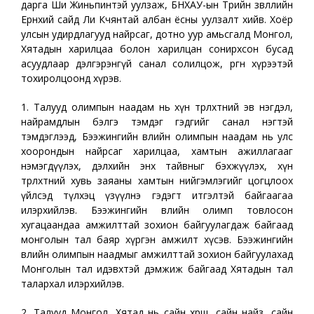
дарга Ши Жиньпинтэй уулзаж, БНХАУ-ын Төрийн зөвлөлийн
Ерөнхий сайд Ли Көчянтай албан ёсны уулзалт хийв. Хоёр
улсын удирдлагууд найрсаг, дотно уур амьсгалд Монгол,
Хятадын харилцаа болон харилцан сонирхсон бусад
асуудлаар дэлгэрэнгүй санал солилцож, өргөн хүрээтэй
тохиролцоонд хүрэв.
1. Талууд олимпын наадам нь хүн төрөлхтний эв нэгдэл,
найрамдлын бэлгэ тэмдэг гэдгийг санал нэгтэй
тэмдэглээд, Бээжингийн өвлийн олимпын наадам нь улс
хоорондын найрсаг харилцаа, хамтын ажиллагааг
нэмэгдүүлэх, дэлхийн энх тайвныг бэхжүүлэх, хүн
төрөлхтний хувь заяаны хамтын нийгэмлэгийг цогцлоох
үйлсэд түлхэц үзүүлнэ гэдэгт итгэлтэй байгаагаа
илэрхийлэв. Бээжингийн өвлийн олимп товлосон
хугацаандаа амжилттай зохион байгуулагдаж байгаад
монголын тал баяр хүргэн амжилт хүсэв. Бээжингийн
өвлийн олимпын наадмыг амжилттай зохион байгуулахад
Монголын тал идэвхтэй дэмжиж байгаад Хятадын тал
талархал илэрхийлэв.
2. Талууд Монгол, Хятад нь сайн хөрш, сайн найз, сайн