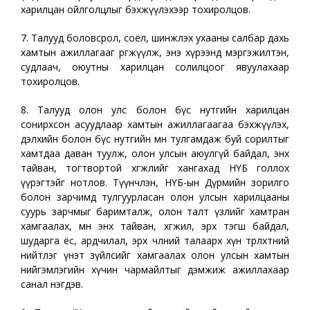
харилцан ойлголцлыг бэхжүүлэхээр тохиролцов.
7. Талууд боловсрол, соёл, шинжлэх ухааны салбар дахь
хамтын ажиллагааг өргөжүүлж, энэ хүрээнд мэргэжилтэн,
судлаач, оюутны харилцан солилцоог явуулахаар
тохиролцов.
8. Талууд олон улс болон бүс нутгийн харилцан
сонирхсон асуудлаар хамтын ажиллагаагаа бэхжүүлэх,
дэлхийн болон бүс нутгийн өмнө тулгамдаж буй сорилтыг
хамтдаа даван туулж, олон улсын аюулгүй байдал, энх
тайван, тогтвортой хөгжлийг хангахад НҮБ голлох
үүрэгтэйг нотлов. Түүнчлэн, НҮБ-ын Дүрмийн зорилго
болон зарчимд тулгуурласан олон улсын харилцааны
суурь зарчмыг баримталж, олон талт үзлийг хамтран
хамгаалах, мөн энх тайван, хөгжил, эрх тэгш байдал,
шударга ёс, ардчилал, эрх чөлөөний талаарх хүн төрөлхтний
нийтлэг үнэт зүйлсийг хамгаалах олон улсын хамтын
нийгэмлэгийн хүчин чармайлтыг дэмжиж ажиллахаар
санал нэгдэв.