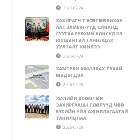
2026-07-24
ЗАХИРАГЧ Т.ЕСӨНТӨМӨР БНХАУ-
ААС ЗАМЫН-ҮҮД СУМАНД
СУУГАА ЕРӨНХИЙ КОНСУЛ КЭ
ЮУШЭНТЭЙ ТАНИЛЦАХ
УУЛЗАЛТ ХИЙЛЭЭ
2026-07-24
ХАМТРАН АЖИЛЛАХ ТУХАЙ
МЭДЭГДЭЛ
2026-06-29
ХИЛИЙН БООМТЫН
ЗАХИРГААНЫ ТӨЛӨӨЛЛҮҮД ЧӨЛӨӨТ
БҮСИЙН ҮЙЛ АЖИЛЛАГААТАЙ
ТАНИЛЦЛАА
2026-06-24