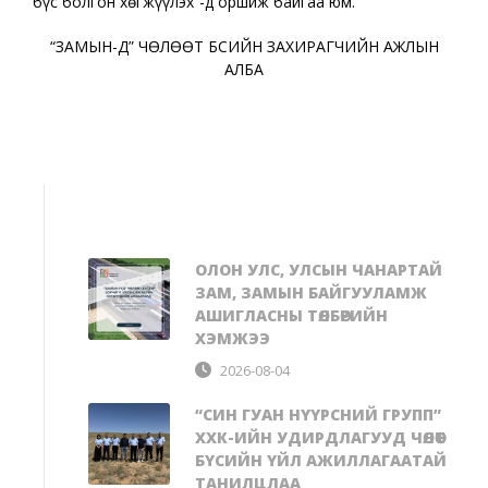
бүс болгон хөгжүүлэх”-д оршиж байгаа юм.
“ЗАМЫН-ҮҮД” ЧӨЛӨӨТ БҮСИЙН ЗАХИРАГЧИЙН АЖЛЫН
АЛБА
ОЛОН УЛС, УЛСЫН ЧАНАРТАЙ
ЗАМ, ЗАМЫН БАЙГУУЛАМЖ
АШИГЛАСНЫ ТӨЛБӨРИЙН
ХЭМЖЭЭ
2026-08-04
“СИН ГУАН НҮҮРСНИЙ ГРУПП”
ХХК-ИЙН УДИРДЛАГУУД ЧӨЛӨӨТ
БҮСИЙН ҮЙЛ АЖИЛЛАГААТАЙ
ТАНИЛЦЛАА