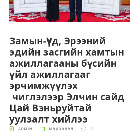
Замын-Үүд, Эрээний
эдийн засгийн хамтын
ажиллагааны бүсийн
үйл ажиллагааг
эрчимжүүлэх
чиглэлээр Элчин сайд
Цай Вэньруйтай
уулзалт хийлээ
ADMIN
МЭДЭЭЛЭЛ
0