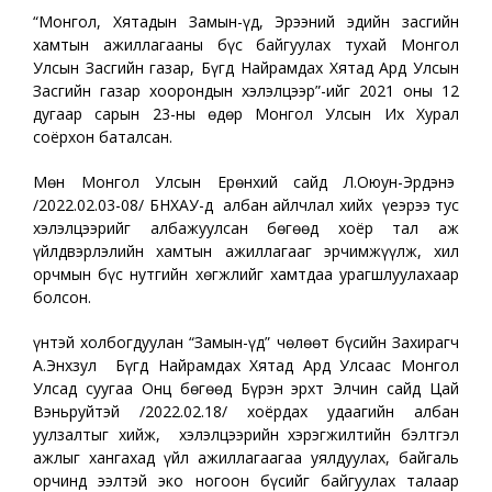
“Монгол, Хятадын Замын-Үүд, Эрээний эдийн засгийн
хамтын ажиллагааны бүс байгуулах тухай Монгол
Улсын Засгийн газар, Бүгд Найрамдах Хятад Ард Улсын
Засгийн газар хоорондын хэлэлцээр”-ийг 2021 оны 12
дугаар сарын 23-ны өдөр Монгол Улсын Их Хурал
соёрхон баталсан.
Мөн Монгол Улсын Ерөнхий сайд Л.Оюун-Эрдэнэ
/2022.02.03-08/ БНХАУ-д албан айлчлал хийх үеэрээ тус
хэлэлцээрийг албажуулсан бөгөөд хоёр тал аж
үйлдвэрлэлийн хамтын ажиллагааг эрчимжүүлж, хил
орчмын бүс нутгийн хөгжлийг хамтдаа урагшлуулахаар
болсон.
Үүнтэй холбогдуулан “Замын-Үүд” чөлөөт бүсийн Захирагч
А.Энхзул Бүгд Найрамдах Хятад Ард Улсаас Монгол
Улсад суугаа Онц бөгөөд Бүрэн эрхт Элчин сайд Цай
Вэньруйтэй /2022.02.18/ хоёрдах удаагийн албан
уулзалтыг хийж, хэлэлцээрийн хэрэгжилтийн бэлтгэл
ажлыг хангахад үйл ажиллагаагаа уялдуулах, байгаль
орчинд ээлтэй эко ногоон бүсийг байгуулах талаар