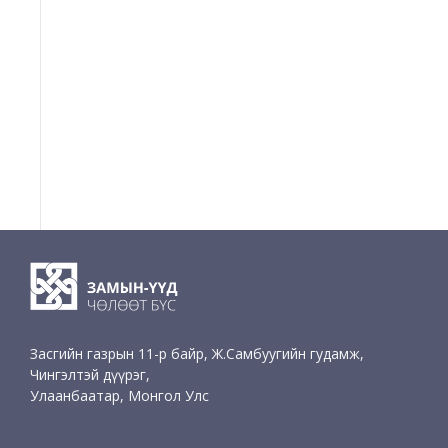
Засгийн газрын 11-р байр, Ж.Самбуугийн гудамж,
Чингэлтэй дүүрэг,
Улаанбаатар, Монгол Улс