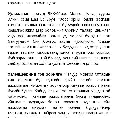
харилцан санал солилцлоо.
Уулзалтын төгсгөлд
БНХАУ-аас Монгол Улсад суугаа
Элчин сайд Цай Вэньруй “Хоёр орны эдийн засгийн
хамтын ажиллагааны чөлөөт бүсүүдийг жинхэнэ утгаар
хөдөлгөх ажил дээр боломжит бүхий л талаар дэмжлэг
үзүүлэхээ илэрхийлж “Замын-Үүд” чөлөөт бүсэд ногоон
байгууламж бий болгох ажлыг чухалчилж, “Эдийн
засгийн хамтын ажиллагааны бүсүүд цаашид хоёр улсын
эдийн засгийн харилцаанд шинэ агуулга бий болгож
буйгаараа онцлогтой бөгөөд хөгжлийн шинэ шат, шинэ
салбар болох ач холбогдолтой” хэмээн онцоллоо.
Хэлэлцээрийн гол зорилго
“Талууд Монгол Хятадын
хил орчмын бүс нутгийн эдийн засгийн хамтын
ажиллагааг хөгжүүлэх зорилгоор хамтын ажиллагааны
бүсийн бүтээн байгуулалтыг тус тус харилцан уялдаатай
хөгжүүлэх, хамтын ажиллагааны бүсэд үйлдвэрлэл,
үйлчилгээ, худалдаа болон хөрөнгө оруулалтын үйл
ажиллагаа явуулах таатай орчныг бүрдүүлснээр
Монгол, Хятадын найрсаг хамтын ажиллагааны жишиг