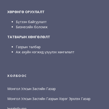
ХӨРӨНГӨ ОРУУЛАЛТ
Бүтээн байгуулалт
Бизнесийн боломж
ТАТВАРЫН ХӨНГӨЛӨЛТ
Газрын төлбөр
Аж ахуйн нэгжид үзүүлэх хөнгөлөлт
ХОЛБООС
Монгол Улсын Засгийн Газар
Монгол Улсын Засгийн Газрын Хэрэг Эрхлэх Газар
legalinfo.mn