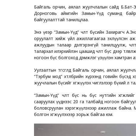
Байгаль орчин, аялал жуулчлалын сайд Б.Бат-Эрдэ
Дорноговь аймгийн Замын-Үүд суманд байрла
байгуулалттай танилцлаа.
Энэ үеэр “Замын-Үүд” чөлөөт бүсийн Захирагч А.Энхзу
оруулалт хийж үйл ажиллагаагаа эхлүүлсэн аж
ажлуудын талаар дэлгэрэнгүй танилцуулж, чөл
талархал илэрхийлэн цаашид чөлөөт бүс дээр төл
ногоон бүс болгоход дэмжлэг үзүүлэн хамтран а
Уулзалтын төгсгөлд Байгаль орчин, аялал жуулчл
“Тэрбум мод” хөтөлбөрийн хүрээнд говийн бүсэд х
жуучлалын бүсийг хөгжүүлэх чиглэлээр бүхий л т
“Замын-Үүд” чөлөөт бүс нь бүс нутгийн хөгжли
сааруулах үүднээс 20 га талбайд ногоон байгуула
боловсруулан хэрэгжүүлэхээр ажиллаж байна. Мө
болгон хөгжүүлэхээр зорьж байгаа юм.