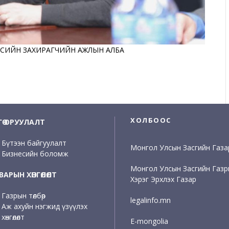
ҮСИЙН ЗАХИРАГЧИЙН АЖЛЫН АЛБА
ХОЛБООС
НГӨ ОРУУЛАЛТ
Бүтээн байгуулалт
Монгол Улсын Засгийн Газа
Бизнесийн боломж
Монгол Улсын Засгийн Газ
АРЫН ХӨНГӨЛӨЛТ
Хэрэг Эрхлэх Газар
Газрын төлбөр
legalinfo.mn
Аж ахуйн нэгжид үзүүлэх
хөнгөлөлт
E-mongolia