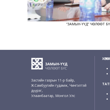
“ЗАМЫН-ҮҮД” ЧӨЛӨӨТ Б
ХӨРӨ
Засгийн газрын 11-р байр,
ТАТВ
Ж.Самбуугийн гудамж, Чингэлтэй
дүүрэг,
Улаанбаатар, Монгол Улс