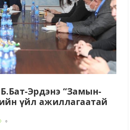
Б.Бат-Эрдэнэ “Замын-
үсийн үйл ажиллагаатай
0