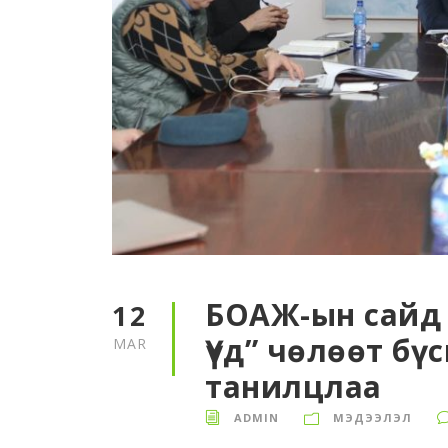
БОАЖ-ын сайд 
12
Үүд” чөлөөт б
MAR
танилцлаа
ADMIN
МЭДЭЭЛЭЛ