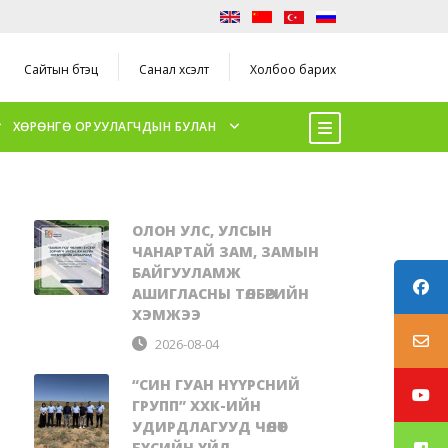
Сайтын бүтэц
Санал хүсэлт
Холбоо барих
ХӨРӨНГӨ ОРУУЛАГЧДЫН БУЛАН
ОЛОН УЛС, УЛСЫН
ЧАНАРТАЙ ЗАМ, ЗАМЫН
БАЙГУУЛАМЖ
АШИГЛАСНЫ ТӨЛБӨРИЙН
ХЭМЖЭЭ
2026-08-04
“СИН ГУАН НҮҮРСНИЙ
ГРУПП” ХХК-ИЙН
УДИРДЛАГУУД ЧӨЛӨӨТ
БҮСИЙН ҮЙЛ