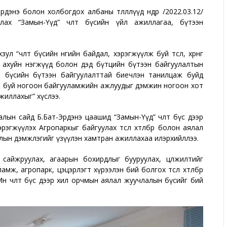
нэ болон холбогдох албаны төлөөллүүд өнөөдөр /2022.03.12/
х “Замын-Үүд” чөлөөт бүсийн үйл ажиллагаа, бүтээн
л “чөлөөт бүсийн өнөөгийн байдал, хэрэгжүүлж буй төсөл, хөрөнгө
 ахуйн нэгжүүд болон дэд бүтцийн бүтээн байгуулалтын
өөт бүсийн бүтээн байгуулалттай биечлэн танилцаж буйд
өвлөж буй ногоон байгууламжийн ажлуудыг дэмжин ногоон хот
жиллахыг” хүслээ.
алын сайд Б.Бат-Эрдэнэ цаашид “Замын-Үүд” чөлөөт бүс дээр
эрэгжүүлэх Агропаркыг байгуулах төсөл хөтөлбөр болон аялал
алын дэмжлэгийг үзүүлэн хамтран ажиллахаа илэрхийллээ.
йг сайжруулах, агаарын бохирдлыг бууруулах, цөлжилтийг
мж, агропарк, цэцэрлэгт хүрээлэн бий болгох төсөл хөтөлбөр
н чөлөөт бүс дээр хил орчмын аялал жуучлалын бүсийг бий