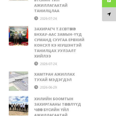
АЖИЛЛАГААТАЙ
ТАНИЛЦЛАА
2026-07-24
ЗАХИРАГЧ Т.ЕСӨНТӨМӨР
БНХАУ-ААС ЗАМЫН-ҮҮД
СУМАНД СУУГАА ЕРӨНХИЙ
КОНСУЛ КЭ ЮУШЭНТЭЙ
ТАНИЛЦАХ УУЛЗАЛТ
ХИЙЛЭЭ
2026-07-24
ХАМТРАН АЖИЛЛАХ
ТУХАЙ МЭДЭГДЭЛ
2026-06-29
ХИЛИЙН БООМТЫН
ЗАХИРГААНЫ ТӨЛӨӨЛЛҮҮД
ЧӨЛӨӨТ БҮСИЙН ҮЙЛ
АЖИЛЛАГААТАЙ