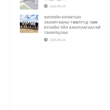
2026-06-29
ХИЛИЙН БООМТЫН
ЗАХИРГААНЫ ТӨЛӨӨЛЛҮҮД ЧӨЛӨӨТ
БҮСИЙН ҮЙЛ АЖИЛЛАГААТАЙ
ТАНИЛЦЛАА
2026-06-24