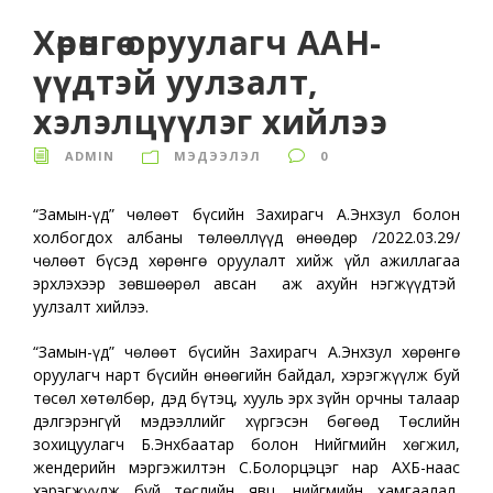
Хөрөнгө оруулагч ААН-
үүдтэй уулзалт,
хэлэлцүүлэг хийлээ
ADMIN
МЭДЭЭЛЭЛ
0
“Замын-Үүд” чөлөөт бүсийн Захирагч А.Энхзул болон
холбогдох албаны төлөөллүүд өнөөдөр /2022.03.29/
чөлөөт бүсэд хөрөнгө оруулалт хийж үйл ажиллагаа
эрхлэхээр зөвшөөрөл авсан аж ахуйн нэгжүүдтэй
уулзалт хийлээ.
“Замын-Үүд” чөлөөт бүсийн Захирагч А.Энхзул хөрөнгө
оруулагч нарт бүсийн өнөөгийн байдал, хэрэгжүүлж буй
төсөл хөтөлбөр, дэд бүтэц, хууль эрх зүйн орчны талаар
дэлгэрэнгүй мэдээллийг хүргэсэн бөгөөд Төслийн
зохицуулагч Б.Энхбаатар болон Нийгмийн хөгжил,
жендерийн мэргэжилтэн С.Болорцэцэг нар АХБ-наас
хэрэгжүүлж буй төслийн явц, нийгмийн хамгаалал,