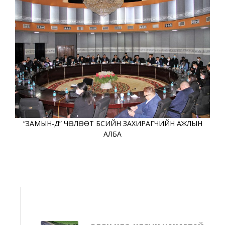
“ЗАМЫН-ҮҮД” ЧӨЛӨӨТ БҮСИЙН ЗАХИРАГЧИЙН АЖЛЫН
АЛБА