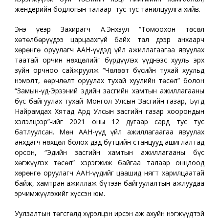
жендерийн бодлогын талаар тус тус танилцуулга хийв.
Энэ үеэр Захирагч А.Энхзул “Томоохон төсөл
хөтөлбөрүүдээ царцаахгүй байх тал дээр анхаарч
хөрөнгө оруулагч ААН-үүдэд үйл ажиллагаагаа явуулах
таатай орчин нөхцөлийг бүрдүүлэх үүднээс хууль эрх
зүйн орчноо сайжруулж “Чөлөөт бүсийн тухай хуульд
нэмэлт, өөрчлөлт оруулах тухай хуулийн төсөл” болон
“Замын-Үүд-Эрээний эдийн засгийн хамтын ажиллагааны
бүс байгуулах тухай Монгол Улсын Засгийн газар, Бүгд
Найрамдах Хятад Ард Улсын засгийн газар хоорондын
хэлэлцээр”-ийг 2021 оны 12 дугаар сард тус тус
батлуулсан. Мөн ААН-үүд үйл ажиллагаагаа явуулах
анхдагч нөхцөл болох дэд бүтцийн станцууд ашиглалтад
орсон, “Эдийн засгийн хамтын ажиллагааны бүс
хөгжүүлэх төсөл” хэрэгжиж байгаа талаар онцлоод
хөрөнгө оруулагч ААН-үүдийг цаашид нягт харилцаатай
байж, хамтран ажиллаж бүтээн байгуулалтын ажлуудаа
эрчимжүүлэхийг хүссэн юм.
Уулзалтын төгсгөлд хүрэлцэн ирсэн аж ахуйн нэгжүүдтэй