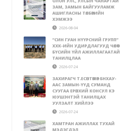
ОЛОН УЛС, УЛСЫН ЧАНАРТАЙ
ЗАМ, ЗАМЫН БАЙГУУЛАМЖ
АШИГЛАСНЫ ТӨЛБӨРИЙН
ХЭМЖЭЭ
2026-08-04
“СИН ГУАН НҮҮРСНИЙ ГРУПП”
ХХК-ИЙН УДИРДЛАГУУД ЧӨЛӨӨТ
БҮСИЙН ҮЙЛ АЖИЛЛАГААТАЙ
ТАНИЛЦЛАА
2026-07-24
ЗАХИРАГЧ Т.ЕСӨНТӨМӨР БНХАУ-
ААС ЗАМЫН-ҮҮД СУМАНД
СУУГАА ЕРӨНХИЙ КОНСУЛ КЭ
ЮУШЭНТЭЙ ТАНИЛЦАХ
УУЛЗАЛТ ХИЙЛЭЭ
2026-07-24
ХАМТРАН АЖИЛЛАХ ТУХАЙ
МЭДЭГДЭЛ