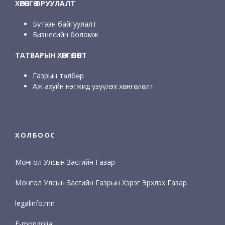
ХӨРӨНГӨ ОРУУЛАЛТ
Бүтээн байгуулалт
Бизнесийн боломж
ТАТВАРЫН ХӨНГӨЛӨЛТ
Газрын төлбөр
Аж ахуйн нэгжид үзүүлэх хөнгөлөлт
ХОЛБООС
Монгол Улсын Засгийн Газар
Монгол Улсын Засгийн Газрын Хэрэг Эрхлэх Газар
legalinfo.mn
E-mongolia