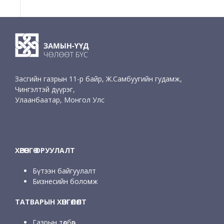
Засгийн газрын 11-р байр, Ж.Самбуугийн гудамж,
Чингэлтэй дүүрэг,
Улаанбаатар, Монгол Улс
ХӨРӨНГӨ ОРУУЛАЛТ
Бүтээн байгуулалт
Бизнесийн боломж
ТАТВАРЫН ХӨНГӨЛӨЛТ
Газрын төлбөр