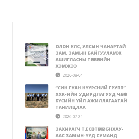
ОЛОН УЛС, УЛСЫН ЧАНАРТАЙ
ЗАМ, ЗАМЫН БАЙГУУЛАМЖ
АШИГЛАСНЫ ТӨЛБӨРИЙН
ХЭМЖЭЭ
2026-08-04
“СИН ГУАН НҮҮРСНИЙ ГРУПП”
ХХК-ИЙН УДИРДЛАГУУД ЧӨЛӨӨТ
БҮСИЙН ҮЙЛ АЖИЛЛАГААТАЙ
ТАНИЛЦЛАА
2026-07-24
ЗАХИРАГЧ Т.ЕСӨНТӨМӨР БНХАУ-
ААС ЗАМЫН-ҮҮД СУМАНД