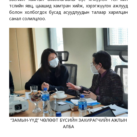
төслийн явц, цаашид хамтран хийж, хэрэгжүүлэх ажлууд
болон холбогдох бусад асуудлуудын талаар харилцан
санал солилцлоо.
“ЗАМЫН-ҮҮД” ЧӨЛӨӨТ БҮСИЙН ЗАХИРАГЧИЙН АЖЛЫН
АЛБА