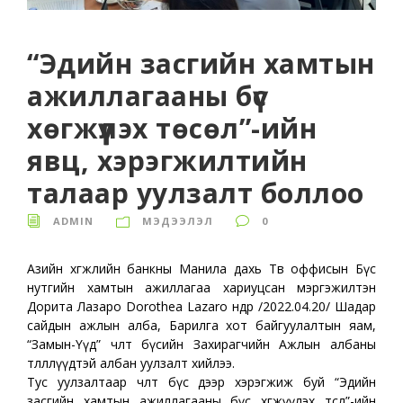
“Эдийн засгийн хамтын
ажиллагааны бүс
хөгжүүлэх төсөл”-ийн
явц, хэрэгжилтийн
талаар уулзалт боллоо
ADMIN
МЭДЭЭЛЭЛ
0
Азийн хөгжлийн банкны Манила дахь Төв оффисын Бүс
нутгийн хамтын ажиллагаа хариуцсан мэргэжилтэн
Дорита Лазаро Dorothea Lazaro өнөөдөр /2022.04.20/ Шадар
сайдын ажлын алба, Барилга хот байгуулалтын яам,
“Замын-Үүд” чөлөөт бүсийн Захирагчийн Ажлын албаны
төлөөллүүдтэй албан уулзалт хийлээ.
Тус уулзалтаар чөлөөт бүс дээр хэрэгжиж буй “Эдийн
засгийн хамтын ажиллагааны бүс хөгжүүлэх төсөл”-ийн