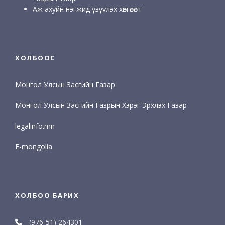
Аж ахуйн нэгжид үзүүлэх хөнгөлөлт
ХОЛБООС
Монгол Улсын Засгийн Газар
Монгол Улсын Засгийн Газрын Хэрэг Эрхлэх Газар
legalinfo.mn
E-mongolia
ХОЛБОО БАРИХ
(976-51) 264301