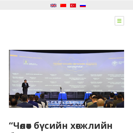
“Чөлөөт бүсийн хөгжлийн