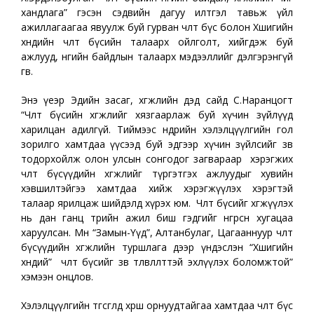
хандлага” гэсэн сэдвийн дагуу илтгэл тавьж үйл
ажиллагаагаа явуулж буй гурван чөлөөт бүс болон Хөшигийн
хөндийн чөлөөт бүсийн талаарх ойлголт, хийгдэж буй
ажлууд, өнөөгийн байдлын талаарх мэдээллийг дэлгэрэнгүй
өгөв.
Энэ үеэр Эдийн засаг, хөгжлийн дэд сайд С.Наранцогт
“Чөлөөт бүсийн хөгжлийг хязгаарлаж буй хүчин зүйлүүд
харилцан адилгүй. Тиймээс өнөөдрийн хэлэлцүүлгийн гол
зорилго хамтдаа үүсээд буй эдгээр хүчин зүйлсийг зөв
тодорхойлж олон улсын сонгодог загвараар хэрэгжих
чөлөөт бүсүүдийн хөгжлийг түргэтгэх ажлуудыг хувийн
хэвшилтэйгээ хамтдаа хийж хэрэгжүүлэх хэрэгтэй
талаар ярилцаж шийдэлд хүрэх юм. Чөлөөт бүсийг хөгжүүлэх
нь дан ганц төрийн ажил биш гэдгийг өнгөрсөн хугацаа
харуулсан. Мөн “Замын-Үүд”, Алтанбулаг, Цагааннуур чөлөөт
бүсүүдийн хөгжлийн туршлага дээр үндэслэн “Хөшигийн
хөндий” чөлөөт бүсийг зөв төлөвлөлттэй эхлүүлэх боломжтой”
хэмээн онцлов.
Хэлэлцүүлгийн төгсгөлд хөрш орнуудтайгаа хамтдаа чөлөөт бүс