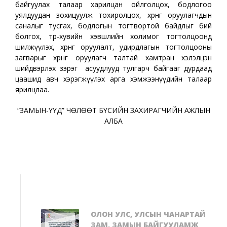
байгуулах талаар харилцан ойлголцох, бодлогоо
уялдуудан зохицуулж тохиролцох, хөрөнгө оруулагчдын
саналыг тусгах, бодлогын тогтвортой байдлыг бий
болгох, төр-хувийн хэвшлийн холимог тогтолцоонд
шилжүүлэх, хөрөнгө оруулалт, удирдлагын тогтолцооны
загварыг хөрөнгө оруулагч талтай хамтран хэлэлцэн
шийдвэрлэх зэрэг асуудлууд тулгарч байгааг дурдаад
цаашид авч хэрэгжүүлэх арга хэмжээнүүдийн талаар
ярилцлаа.
“ЗАМЫН-ҮҮД” ЧӨЛӨӨТ БҮСИЙН ЗАХИРАГЧИЙН АЖЛЫН
АЛБА
ОЛОН УЛС, УЛСЫН ЧАНАРТАЙ
ЗАМ, ЗАМЫН БАЙГУУЛАМЖ