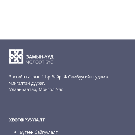
Засгийн газрын 11-р байр, Ж.Самбуугийн гудамж,
Чингэлтэй дүүрэг,
Улаанбаатар, Монгол Улс
ХӨРӨНГӨ ОРУУЛАЛТ
Бүтээн байгуулалт