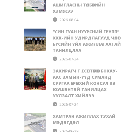
АШИГЛАСНЫ ТӨЛБӨРИЙН
ХЭМЖЭЭ
2026-08-04
“СИН ГУАН НҮҮРСНИЙ ГРУПП”
ХХК-ИЙН УДИРДЛАГУУД ЧӨЛӨӨТ
БҮСИЙН ҮЙЛ АЖИЛЛАГААТАЙ
ТАНИЛЦЛАА
2026-07-24
ЗАХИРАГЧ Т.ЕСӨНТӨМӨР БНХАУ-
ААС ЗАМЫН-ҮҮД СУМАНД
СУУГАА ЕРӨНХИЙ КОНСУЛ КЭ
ЮУШЭНТЭЙ ТАНИЛЦАХ
УУЛЗАЛТ ХИЙЛЭЭ
2026-07-24
ХАМТРАН АЖИЛЛАХ ТУХАЙ
МЭДЭГДЭЛ
2026-06-29