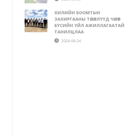
ХИЛИЙН БООМТЫН
ЗАХИРГААНЫ ТӨЛӨӨЛЛҮҮД ЧӨЛӨӨТ
БҮСИЙН ҮЙЛ АЖИЛЛАГААТАЙ
ТАНИЛЦЛАА
2026-06-24