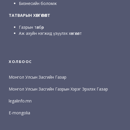
Бизнесийн боломж
ТАТВАРЫН ХӨНГӨЛӨЛТ
Газрын төлбөр
Аж ахуйн нэгжид үзүүлэх хөнгөлөлт
ХОЛБООС
Монгол Улсын Засгийн Газар
Монгол Улсын Засгийн Газрын Хэрэг Эрхлэх Газар
legalinfo.mn
E-mongolia