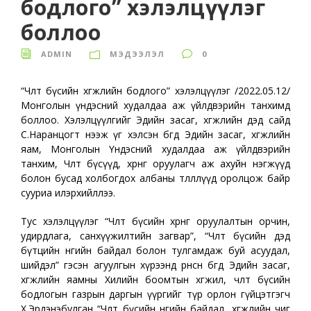
бодлого” хэлэлцүүлэг
боллоо
ADMIN
МЭДЭЭЛЭЛ
0
“Чөлөөт бүсийн хөгжлийн бодлого” хэлэлцүүлэг /2022.05.12/
Монголын үндэсний худалдаа аж үйлдвэрийн танхимд
боллоо. Хэлэлцүүлгийг Эдийн засаг, хөгжлийн дэд сайд
С.Наранцогт нээж үг хэлсэн бөгөөд Эдийн засаг, хөгжлийн
яам, Монголын Үндэсний худалдаа аж үйлдвэрийн
танхим, Чөлөөт бүсүүд, хөрөнгө оруулагч аж ахуйн нэгжүүд
болон бусад холбогдох албаны төлөөллүүд оролцож байр
сууриа илэрхийллээ.
Тус хэлэлцүүлэг “Чөлөөт бүсийн хөрөнгө оруулалтын орчин,
удирдлага, санхүүжилтийн загвар”, “Чөлөөт бүсийн дэд
бүтцийн өнөөгийн байдал болон тулгамдаж буй асуудал,
шийдэл” гэсэн агуулгын хүрээнд өрнөсөн бөгөөд Эдийн засаг,
хөгжлийн яамны Хилийн боомтын хөгжил, чөлөөт бүсийн
бодлогын газрын даргын үүргийг түр орлон гүйцэтгэгч
Х.Эрдэнэбулган “Чөлөөт бүсийн өнөөгийн байдал, хөгжлийн чиг