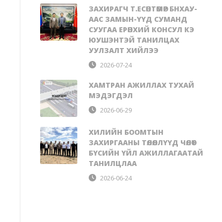
ЗАХИРАГЧ Т.ЕСӨНТӨМӨР БНХАУ-
ААС ЗАМЫН-ҮҮД СУМАНД
СУУГАА ЕРӨНХИЙ КОНСУЛ КЭ
ЮУШЭНТЭЙ ТАНИЛЦАХ
УУЛЗАЛТ ХИЙЛЭЭ
2026-07-24
ХАМТРАН АЖИЛЛАХ ТУХАЙ
МЭДЭГДЭЛ
2026-06-29
ХИЛИЙН БООМТЫН
ЗАХИРГААНЫ ТӨЛӨӨЛЛҮҮД ЧӨЛӨӨТ
БҮСИЙН ҮЙЛ АЖИЛЛАГААТАЙ
ТАНИЛЦЛАА
2026-06-24