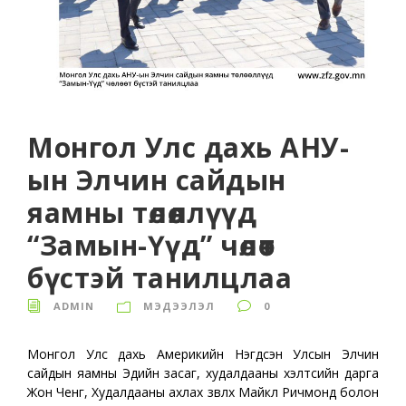
Монгол Улс дахь АНУ-
ын Элчин сайдын
яамны төлөөллүүд
“Замын-Үүд” чөлөөт
бүстэй танилцлаа
ADMIN
МЭДЭЭЛЭЛ
0
Монгол Улс дахь Америкийн Нэгдсэн Улсын Элчин
сайдын яамны Эдийн засаг, худалдааны хэлтсийн дарга
Жон Ченг, Худалдааны ахлах зөвлөх Майкл Ричмонд болон