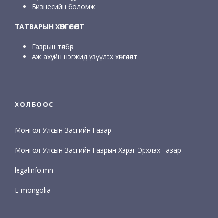
Бизнесийн боломж
ТАТВАРЫН ХӨНГӨЛӨЛТ
Газрын төлбөр
Аж ахуйн нэгжид үзүүлэх хөнгөлөлт
ХОЛБООС
Монгол Улсын Засгийн Газар
Монгол Улсын Засгийн Газрын Хэрэг Эрхлэх Газар
legalinfo.mn
E-mongolia