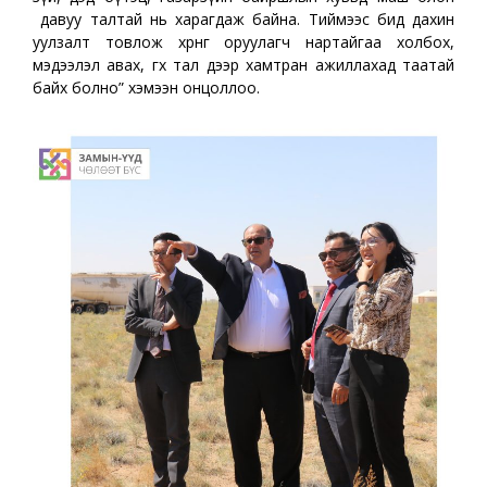
давуу талтай нь харагдаж байна. Тиймээс бид дахин
уулзалт товлож хөрөнгө оруулагч нартайгаа холбох,
мэдээлэл авах, өгөх тал дээр хамтран ажиллахад таатай
байх болно” хэмээн онцоллоо.