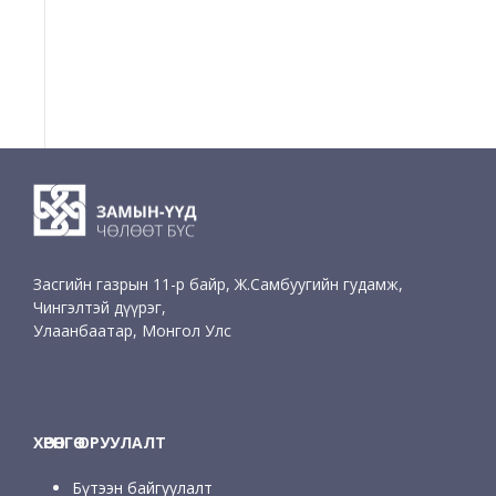
Засгийн газрын 11-р байр, Ж.Самбуугийн гудамж,
Чингэлтэй дүүрэг,
Улаанбаатар, Монгол Улс
ХӨРӨНГӨ ОРУУЛАЛТ
Бүтээн байгуулалт