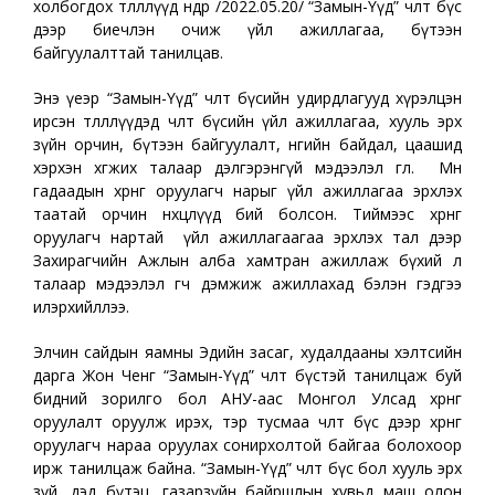
холбогдох төлөөллүүд өнөөдөр /2022.05.20/ “Замын-Үүд” чөлөөт бүс
дээр биечлэн очиж үйл ажиллагаа, бүтээн
байгуулалттай танилцав.
Энэ үеэр “Замын-Үүд” чөлөөт бүсийн удирдлагууд хүрэлцэн
ирсэн төлөөллүүдэд чөлөөт бүсийн үйл ажиллагаа, хууль эрх
зүйн орчин, бүтээн байгуулалт, өнөөгийн байдал, цаашид
хэрхэн хөгжих талаар дэлгэрэнгүй мэдээлэл өглөө. Мөн
гадаадын хөрөнгө оруулагч нарыг үйл ажиллагаа эрхлэх
таатай орчин нөхцөлүүд бий болсон. Тиймээс хөрөнгө
оруулагч нартай үйл ажиллагаагаа эрхлэх тал дээр
Захирагчийн Ажлын алба хамтран ажиллаж бүхий л
талаар мэдээлэл өгч дэмжиж ажиллахад бэлэн гэдгээ
илэрхийллээ.
Элчин сайдын яамны Эдийн засаг, худалдааны хэлтсийн
дарга Жон Ченг “Замын-Үүд” чөлөөт бүстэй танилцаж буй
бидний зорилго бол АНУ-аас Монгол Улсад хөрөнгө
оруулалт оруулж ирэх, тэр тусмаа чөлөөт бүс дээр хөрөнгө
оруулагч нараа оруулах сонирхолтой байгаа болохоор
ирж танилцаж байна. “Замын-Үүд” чөлөөт бүс бол хууль эрх
зүй, дэд бүтэц, газарзүйн байршлын хувьд маш олон