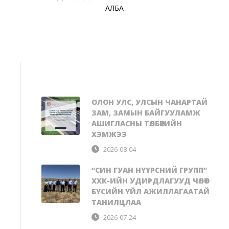
АЛБА
ОЛОН УЛС, УЛСЫН ЧАНАРТАЙ
ЗАМ, ЗАМЫН БАЙГУУЛАМЖ
АШИГЛАСНЫ ТӨЛБӨРИЙН
ХЭМЖЭЭ
2026-08-04
“СИН ГУАН НҮҮРСНИЙ ГРУПП”
ХХК-ИЙН УДИРДЛАГУУД ЧӨЛӨӨТ
БҮСИЙН ҮЙЛ АЖИЛЛАГААТАЙ
ТАНИЛЦЛАА
2026-07-24