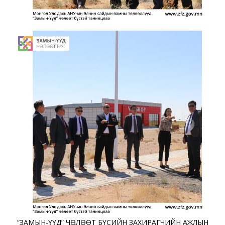
“ЗАМЫН-ҮҮД” ЧӨЛӨӨТ БҮСИЙН ЗАХИРАГЧИЙН АЖЛЫН