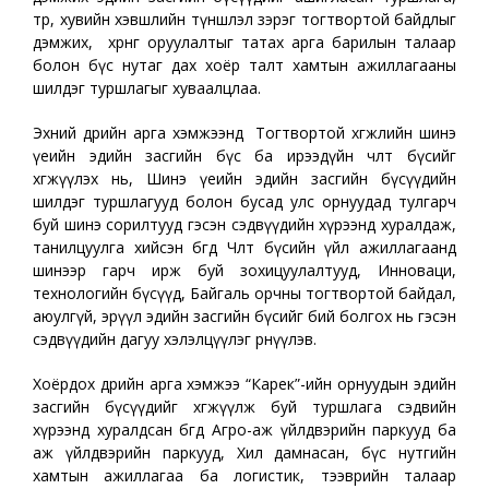
төр, хувийн хэвшлийн түншлэл зэрэг тогтвортой байдлыг
дэмжих, хөрөнгө оруулалтыг татах арга барилын талаар
болон бүс нутаг дах хоёр талт хамтын ажиллагааны
шилдэг туршлагыг хуваалцлаа.
Эхний өдрийн арга хэмжээнд Тогтвортой хөгжлийн шинэ
үеийн эдийн засгийн бүс ба ирээдүйн чөлөөт бүсийг
хөгжүүлэх нь, Шинэ үеийн эдийн засгийн бүсүүдийн
шилдэг туршлагууд болон бусад улс орнуудад тулгарч
буй шинэ сорилтууд гэсэн сэдвүүдийн хүрээнд хуралдаж,
танилцуулга хийсэн бөгөөд Чөлөөт бүсийн үйл ажиллагаанд
шинээр гарч ирж буй зохицуулалтууд, Инноваци,
технологийн бүсүүд, Байгаль орчны тогтвортой байдал,
аюулгүй, эрүүл эдийн засгийн бүсийг бий болгох нь гэсэн
сэдвүүдийн дагуу хэлэлцүүлэг өрнүүлэв.
Хоёрдох өдрийн арга хэмжээ “Карек”-ийн орнуудын эдийн
засгийн бүсүүдийг хөгжүүлж буй туршлага сэдвийн
хүрээнд хуралдсан бөгөөд Агро-аж үйлдвэрийн паркууд ба
аж үйлдвэрийн паркууд, Хил дамнасан, бүс нутгийн
хамтын ажиллагаа ба логистик, тээврийн талаар