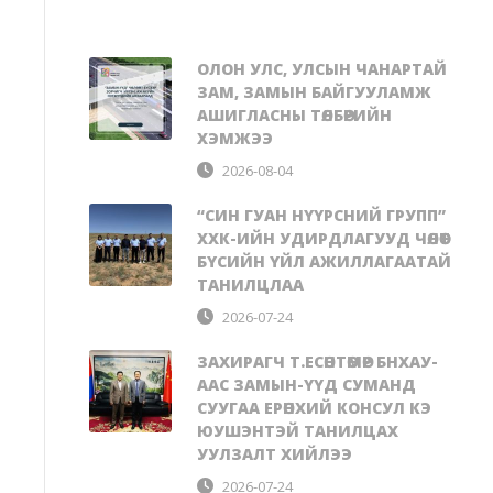
ОЛОН УЛС, УЛСЫН ЧАНАРТАЙ
ЗАМ, ЗАМЫН БАЙГУУЛАМЖ
АШИГЛАСНЫ ТӨЛБӨРИЙН
ХЭМЖЭЭ
2026-08-04
“СИН ГУАН НҮҮРСНИЙ ГРУПП”
ХХК-ИЙН УДИРДЛАГУУД ЧӨЛӨӨТ
БҮСИЙН ҮЙЛ АЖИЛЛАГААТАЙ
ТАНИЛЦЛАА
2026-07-24
ЗАХИРАГЧ Т.ЕСӨНТӨМӨР БНХАУ-
ААС ЗАМЫН-ҮҮД СУМАНД
СУУГАА ЕРӨНХИЙ КОНСУЛ КЭ
ЮУШЭНТЭЙ ТАНИЛЦАХ
УУЛЗАЛТ ХИЙЛЭЭ
2026-07-24