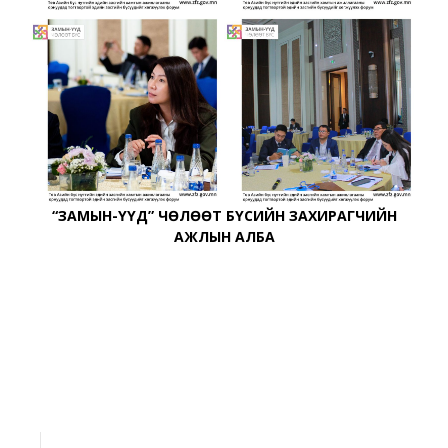
“ЗАМЫН-ҮҮД” ЧӨЛӨӨТ БҮСИЙН ЗАХИРАГЧИЙН
АЖЛЫН АЛБА