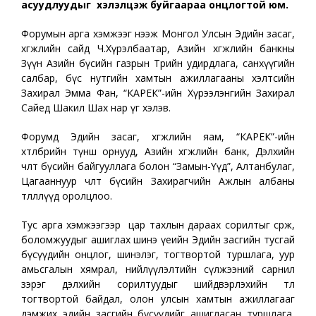
асуудлуудыг хэлэлцэж буйгаараа онцлогтой юм.
Форумын арга хэмжээг нээж Монгол Улсын Эдийн засаг,
хөгжлийн сайд Ч.Хүрэлбаатар, Азийн хөгжлийн банкны
Зүүн Азийн бүсийн газрын Төрийн удирдлага, санхүүгийн
салбар, бүс нутгийн хамтын ажиллагааны хэлтсийн
Захирал Эмма Фан, “КАРЕК”-ийн Хүрээлэнгийн Захирал
Сайед Шакил Шах нар үг хэлэв.
Форумд Эдийн засаг, хөгжлийн яам, “КАРЕК”-ийн
хөтөлбөрийн түнш орнууд, Азийн хөгжлийн банк, Дэлхийн
чөлөөт бүсийн байгууллага болон “Замын-Үүд”, Алтанбулаг,
Цагааннуур чөлөөт бүсийн Захирагчийн Ажлын албаны
төлөөллүүд оролцлоо.
Тус арга хэмжээгээр цар тахлын дараах сорилтыг сөрж,
боломжуудыг ашиглах шинэ үеийн Эдийн засгийн тусгай
бүсүүдийн онцлог, шинэлэг, тогтвортой туршлага, уур
амьсгалын хямрал, нийлүүлэлтийн сүлжээний сарнил
зэрэг дэлхийн сорилтуудыг шийдвэрлэхийн төлөө
тогтвортой байдал, олон улсын хамтын ажиллагааг
дэмжих эдийн засгийн бүсүүдийг ашигласан туршлага,