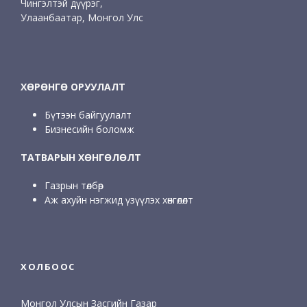
Чингэлтэй дүүрэг,
Улаанбаатар, Монгол Улс
ХӨРӨНГӨ ОРУУЛАЛТ
Бүтээн байгуулалт
Бизнесийн боломж
ТАТВАРЫН ХӨНГӨЛӨЛТ
Газрын төлбөр
Аж ахуйн нэгжид үзүүлэх хөнгөлөлт
ХОЛБООС
Монгол Улсын Засгийн Газар