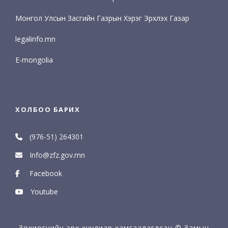
Монгол Улсын Засгийн Газрын Хэрэг Эрхлэх Газар
legalinfo.mn
E-mongolia
ХОЛБОО БАРИХ
(976-51) 264301
Info@zfz.gov.mn
Facebook
Youtube
Зохиогчийн эрх хуулиар хамгаалагдсан © Замын