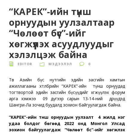
“КАРЕК”-ийн түнш
орнуудын уулзалтаар
“Чөлөөт бүс”-ийг
хөгжүүлэх асуудлуудыг
хэлэлцэж байна
EDITOR
МЭДЭЭЛЭЛ
0
Төв Азийн бүс нутгийн эдийн засгийн хамтын
ажиллагааны хөтөлбөрийн “КАРЕК”-ийн түнш орнуудад
тогтвортой эдийн засгийн бүсүүдийг хөгжүүлэх форум
арга хэмжээ 09 дүгээр сарын 13-14-ний өдрүүдэд
Шангри-Ла зочид буудалд
зохион байгуулагдаж байна.
“КАРЕК”-ийн түнш орнуудын уулзалт 4 жилд нэг
удаа болдог бөгөөд 2022 онд Монгол Улсад
зохион байгуулагдаж “Чөлөөт бүс”-ийг хөгжүүлэх