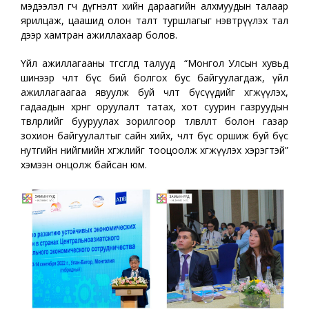
мэдээлэл өгч дүгнэлт хийн дараагийн алхмуудын талаар
ярилцаж, цаашид олон талт туршлагыг нэвтрүүлэх тал
дээр хамтран ажиллахаар болов.
Үйл ажиллагааны төгсгөлд талууд “Монгол Улсын хувьд
шинээр чөлөөт бүс бий болгох бус байгуулагдаж, үйл
ажиллагаагаа явуулж буй чөлөөт бүсүүдийг хөгжүүлэх,
гадаадын хөрөнгө оруулалт татах, хот суурин газруудын
төвлөрлийг бууруулах зорилгоор төлөвлөлт болон газар
зохион байгуулалтыг сайн хийх, чөлөөт бүс оршиж буй бүс
нутгийн нийгмийн хөгжлийг тооцоолж хөгжүүлэх хэрэгтэй”
хэмээн онцолж байсан юм.