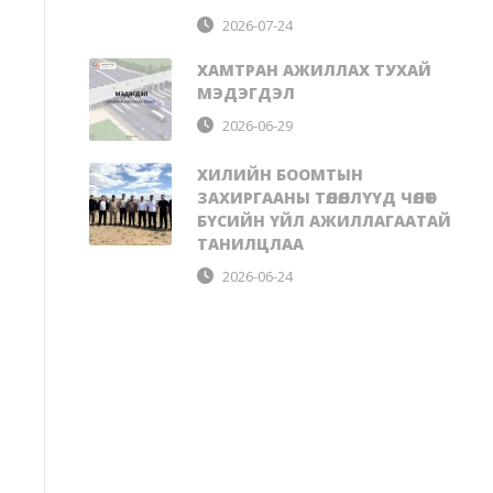
2026-07-24
ХАМТРАН АЖИЛЛАХ ТУХАЙ
МЭДЭГДЭЛ
2026-06-29
ХИЛИЙН БООМТЫН
ЗАХИРГААНЫ ТӨЛӨӨЛЛҮҮД ЧӨЛӨӨТ
БҮСИЙН ҮЙЛ АЖИЛЛАГААТАЙ
ТАНИЛЦЛАА
2026-06-24