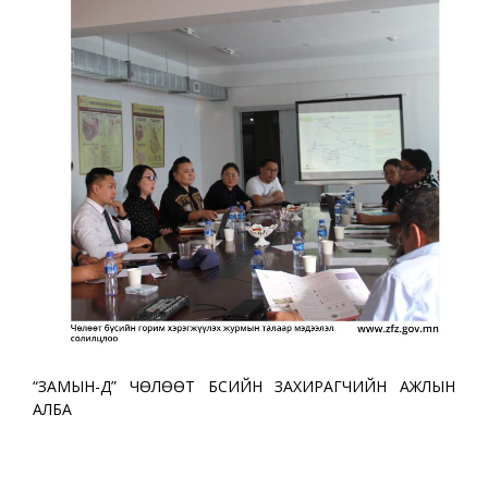
“ЗАМЫН-ҮҮД” ЧӨЛӨӨТ БҮСИЙН ЗАХИРАГЧИЙН АЖЛЫН
АЛБА