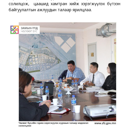
солилцож, цаашид хамтран хийж хэрэгжүүлэх бүтээн
байгуулалтын ажлуудын талаар ярилцлаа.