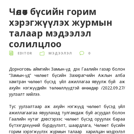
Чөлөөт бүсийн горим
хэрэгжүүлэх журмын
талаар мэдээлэл
солилцлоо
EDITOR
МЭДЭЭЛЭЛ
0
Дорноговь аймгийн Замын-Үүд дэх Гаалийн газар болон
“Замын-Үүд” чөлөөт бүсийн Захирагчийн Ажлын алба
хамтран чөлөөт бүсэд үйл ажиллагаа явуулж буй аж
ахуйн нэгжүүдийн төлөөллүүдтэй өнөөдөр /2022.09.27/
уулзалт хийлээ.
Тус уулзалтаар аж ахуйн нэгжүүд чөлөөт бүсэд үйл
ажиллагаагаа явуулахад тулгамдаж буй асуудал болон
Гаалийн нутаг дэвсгэрээс чөлөөт бүсэд оруулах бараа
бүтээгдэхүүний бүрдүүлэлт, шаардлага, Чөлөөт бүсийн
горим хэрэгжүүлэх журмын талаар харилцан мэдээлэл