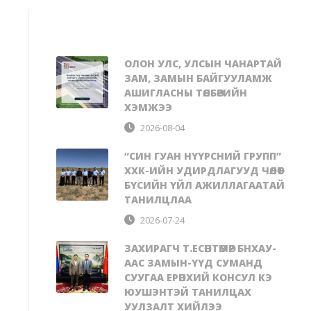
ОЛОН УЛС, УЛСЫН ЧАНАРТАЙ
ЗАМ, ЗАМЫН БАЙГУУЛАМЖ
АШИГЛАСНЫ ТӨЛБӨРИЙН
ХЭМЖЭЭ
2026-08-04
“СИН ГУАН НҮҮРСНИЙ ГРУПП”
ХХК-ИЙН УДИРДЛАГУУД ЧӨЛӨӨТ
БҮСИЙН ҮЙЛ АЖИЛЛАГААТАЙ
ТАНИЛЦЛАА
2026-07-24
ЗАХИРАГЧ Т.ЕСӨНТӨМӨР БНХАУ-
ААС ЗАМЫН-ҮҮД СУМАНД
СУУГАА ЕРӨНХИЙ КОНСУЛ КЭ
ЮУШЭНТЭЙ ТАНИЛЦАХ
УУЛЗАЛТ ХИЙЛЭЭ