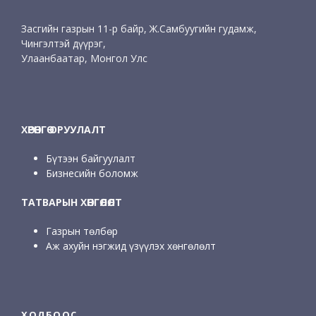
Засгийн газрын 11-р байр, Ж.Самбуугийн гудамж,
Чингэлтэй дүүрэг,
Улаанбаатар, Монгол Улс
ХӨРӨНГӨ ОРУУЛАЛТ
Бүтээн байгуулалт
Бизнесийн боломж
ТАТВАРЫН ХӨНГӨЛӨЛТ
Газрын төлбөр
Аж ахуйн нэгжид үзүүлэх хөнгөлөлт
ХОЛБООС