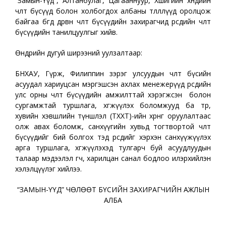
“Замын-Үүд”, Алтанбулаг, Цагааннуур, Хөшигийн хөндийн
чөлөөт бүсүүд болон холбогдох албаны төлөөллүүд оролцож
байгаа бөгөөд дөрвөн чөлөөт бүсүүдийн захирагчид өөрсдийн чөлөөт
бүсүүдийн танилцуулгыг хийв.
Өнөөдрийн дугуй ширээний уулзалтаар:
БНХАУ, Гүрж, Филиппин зэрэг улсуудын чөлөөт бүсийн
асуудал хариуцсан мэргэшсэн ахлах менежерүүд өөрсдийн
улс орны чөлөөт бүсүүдийн амжилттай хэрэгжсэн болон
сургамжтай туршлага, хөгжүүлэх боломжууд ба төр,
хувийн хэвшлийн түншлэл (ТХХТ)-ийн хөрөнгө оруулалтаас
олж авах боломж, санхүүгийн хувьд тогтвортой чөлөөт
бүсүүдийг бий болгох тэд өөрсдийгөө хэрхэн санхүүжүүлэх
арга туршлага, хөгжүүлэхэд тулгарч буй асуудлуудын
талаар мэдээлэл өгч, харилцан санал бодлоо илэрхийлэн
хэлэлцүүлэг хийлээ.
“ЗАМЫН-ҮҮД” ЧӨЛӨӨТ БҮСИЙН ЗАХИРАГЧИЙН АЖЛЫН
АЛБА