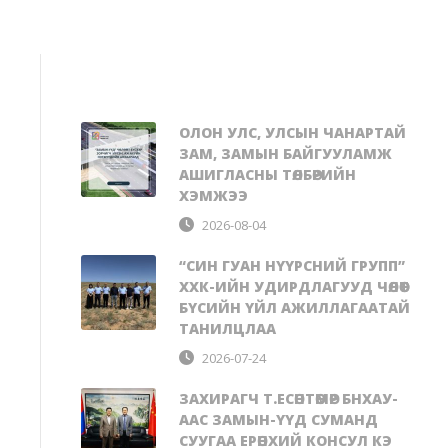
ОЛОН УЛС, УЛСЫН ЧАНАРТАЙ
ЗАМ, ЗАМЫН БАЙГУУЛАМЖ
АШИГЛАСНЫ ТӨЛБӨРИЙН
ХЭМЖЭЭ
2026-08-04
“СИН ГУАН НҮҮРСНИЙ ГРУПП”
ХХК-ИЙН УДИРДЛАГУУД ЧӨЛӨӨТ
БҮСИЙН ҮЙЛ АЖИЛЛАГААТАЙ
ТАНИЛЦЛАА
2026-07-24
ЗАХИРАГЧ Т.ЕСӨНТӨМӨР БНХАУ-
ААС ЗАМЫН-ҮҮД СУМАНД
СУУГАА ЕРӨНХИЙ КОНСУЛ КЭ