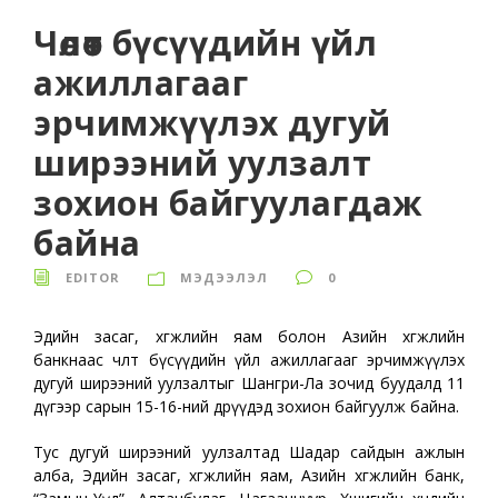
Чөлөөт бүсүүдийн үйл
ажиллагааг
эрчимжүүлэх дугуй
ширээний уулзалт
зохион байгуулагдаж
байна
EDITOR
МЭДЭЭЛЭЛ
0
Эдийн засаг, хөгжлийн яам болон Азийн хөгжлийн
банкнаас чөлөөт бүсүүдийн үйл ажиллагааг эрчимжүүлэх
дугуй ширээний уулзалтыг Шангри-Ла зочид буудалд 11
дүгээр сарын 15-16-ний өдрүүдэд зохион байгуулж байна.
Тус дугуй ширээний уулзалтад Шадар сайдын ажлын
алба, Эдийн засаг, хөгжлийн яам, Азийн хөгжлийн банк,