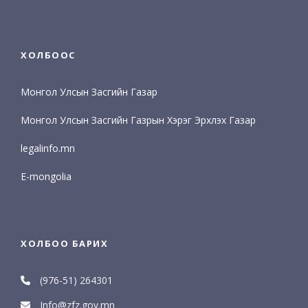
ХОЛБООС
Монгол Улсын Засгийн Газар
Монгол Улсын Засгийн Газрын Хэрэг Эрхлэх Газар
legalinfo.mn
E-mongolia
ХОЛБОО БАРИХ
(976-51) 264301
Info@zfz.gov.mn