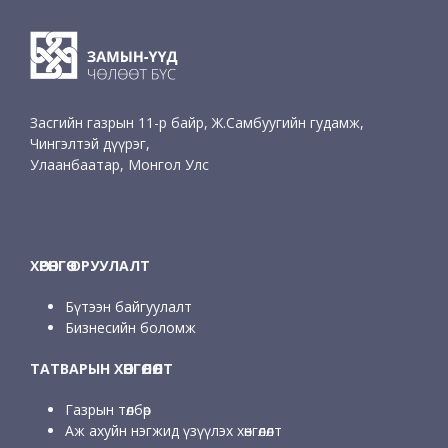
Засгийн газрын 11-р байр, Ж.Самбуугийн гудамж,
Чингэлтэй дүүрэг,
Улаанбаатар, Монгол Улс
ХӨРӨНГӨ ОРУУЛАЛТ
Бүтээн байгуулалт
Бизнесийн боломж
ТАТВАРЫН ХӨНГӨЛӨЛТ
Газрын төлбөр
Аж ахуйн нэгжид үзүүлэх хөнгөлөлт