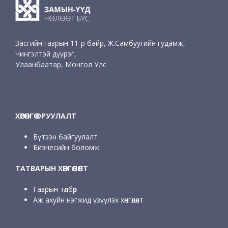
Засгийн газрын 11-р байр, Ж.Самбуугийн гудамж,
Чингэлтэй дүүрэг,
Улаанбаатар, Монгол Улс
ХӨРӨНГӨ ОРУУЛАЛТ
Бүтээн байгуулалт
Бизнесийн боломж
ТАТВАРЫН ХӨНГӨЛӨЛТ
Газрын төлбөр
Аж ахуйн нэгжид үзүүлэх хөнгөлөлт