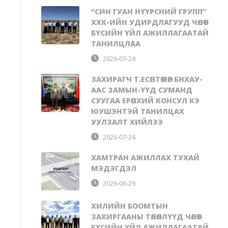
“СИН ГУАН НҮҮРСНИЙ ГРУПП”
ХХК-ИЙН УДИРДЛАГУУД ЧӨЛӨӨТ
БҮСИЙН ҮЙЛ АЖИЛЛАГААТАЙ
ТАНИЛЦЛАА
2026-07-24
ЗАХИРАГЧ Т.ЕСӨНТӨМӨР БНХАУ-
ААС ЗАМЫН-ҮҮД СУМАНД
СУУГАА ЕРӨНХИЙ КОНСУЛ КЭ
ЮУШЭНТЭЙ ТАНИЛЦАХ
УУЛЗАЛТ ХИЙЛЭЭ
2026-07-24
ХАМТРАН АЖИЛЛАХ ТУХАЙ
МЭДЭГДЭЛ
2026-06-29
ХИЛИЙН БООМТЫН
ЗАХИРГААНЫ ТӨЛӨӨЛЛҮҮД ЧӨЛӨӨТ
БҮСИЙН ҮЙЛ АЖИЛЛАГААТАЙ