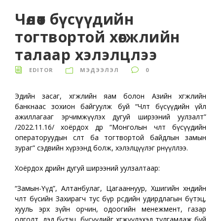
Чөлөөт бүсүүдийн
тогтвортой хөгжлийн
талаар хэлэлцлээ
EDITOR
МЭДЭЭЛЭЛ
0
Эдийн засаг, хөгжлийн яам болон Азийн хөгжлийн
банкнаас зохион байгуулж буй “Чөлөөт бүсүүдийн үйл
ажиллагааг эрчимжүүлэх дугуй ширээний уулзалт”
/2022.11.16/ хоёрдох өдрөө “Монголын чөлөөт бүсүүдийн
операторуудын өсөлт ба тогтвортой байдлын замын
зураг” сэдвийн хүрээнд болж, хэлэлцүүлэг өрнүүллээ.
Хоёрдох өдрийн дугуй ширээний уулзалтаар:
“Замын-Үүд”, Алтанбулаг, Цагааннуур, Хөшигийн хөндийн
чөлөөт бүсийн Захирагч тус бүр өөрсдийн удирдлагын бүтэц,
хууль эрх зүйн орчин, одоогийн менежмент, газар
олголт, дэд бүтэц, бүсүүдийг хөгжүүлэхэд тулгамдаж буй