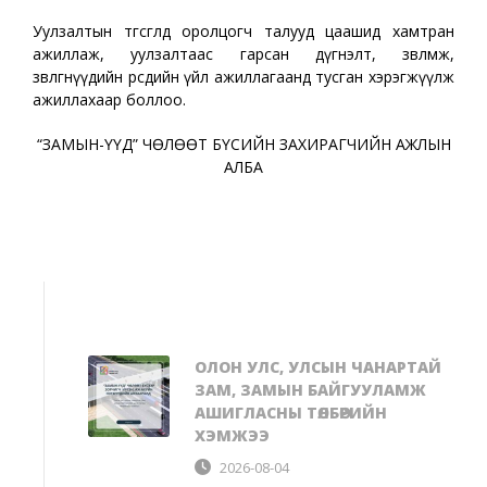
Уулзалтын төгсгөлд оролцогч талууд цаашид хамтран
ажиллаж, уулзалтаас гарсан дүгнэлт, зөвлөмж,
зөвлөгөөнүүдийн өөрсдийн үйл ажиллагаанд тусган хэрэгжүүлж
ажиллахаар боллоо.
“ЗАМЫН-ҮҮД” ЧӨЛӨӨТ БҮСИЙН ЗАХИРАГЧИЙН АЖЛЫН
АЛБА
ОЛОН УЛС, УЛСЫН ЧАНАРТАЙ
ЗАМ, ЗАМЫН БАЙГУУЛАМЖ
АШИГЛАСНЫ ТӨЛБӨРИЙН
ХЭМЖЭЭ
2026-08-04