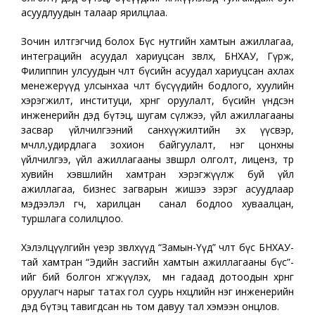
асуудлуудын талаар ярилцлаа.
Зочин илтгэгчид болох Бүс нутгийн хамтын ажиллагаа,
интеграцийн асуудал хариуцсан зөвлөх, БНХАУ, Гүрж,
Филиппин улсуудын чөлөөт бүсийн асуудал хариуцсан ахлах
менежерүүд улсынхаа чөлөөт бүсүүдийн бодлого, хуулийн
хэрэгжилт, институци, хөрөнгө оруулалт, бүсийн үндсэн
инженерийн дэд бүтэц, шугам сүлжээ, үйл ажиллагааны
засвар үйлчилгээний санхүүжилтийн эх үүсвэр,
өмчлөл,удирдлага зохион байгуулалт, нэг цонхны
үйлчилгээ, үйл ажиллагааны зөвшөөрөл олголт, лиценз, төр
хувийн хэвшлийн хамтран хэрэгжүүлж буй үйл
ажиллагаа, бизнес загварын жишээ зэрэг асуудлаар
мэдээлэл өгч, харилцан санал бодлоо хуваалцан,
туршлага солилцлоо.
Хэлэлцүүлгийн үеэр зөвлөхүүд “Замын-Үүд” чөлөөт бүс БНХАУ-
тай хамтран “Эдийн засгийн хамтын ажиллагааны бүс”-
ийг бий болгон хөгжүүлэх, мөн гадаад дотоодын хөрөнгө
оруулагч нарыг татах гол суурь нөхцөлийн нэг инженерийн
дэд бүтэц тавигдсан нь том давуу тал хэмээн онцлов.