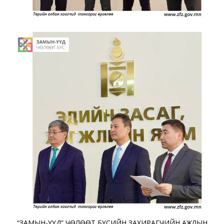
“ЗАМЫН-ҮҮД” ЧӨЛӨӨТ БҮСИЙН ЗАХИРАГЧИЙН АЖЛЫН