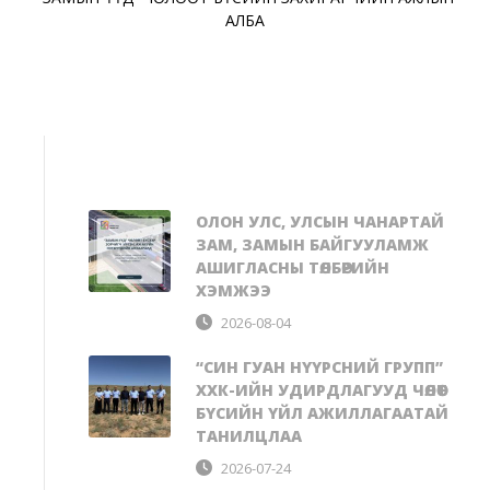
АЛБА
ОЛОН УЛС, УЛСЫН ЧАНАРТАЙ
ЗАМ, ЗАМЫН БАЙГУУЛАМЖ
АШИГЛАСНЫ ТӨЛБӨРИЙН
ХЭМЖЭЭ
2026-08-04
“СИН ГУАН НҮҮРСНИЙ ГРУПП”
ХХК-ИЙН УДИРДЛАГУУД ЧӨЛӨӨТ
БҮСИЙН ҮЙЛ АЖИЛЛАГААТАЙ
ТАНИЛЦЛАА
2026-07-24