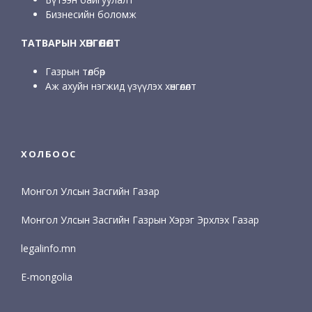
Бизнесийн боломж
ТАТВАРЫН ХӨНГӨЛӨЛТ
Газрын төлбөр
Аж ахуйн нэгжид үзүүлэх хөнгөлөлт
ХОЛБООС
Монгол Улсын Засгийн Газар
Монгол Улсын Засгийн Газрын Хэрэг Эрхлэх Газар
legalinfo.mn
E-mongolia