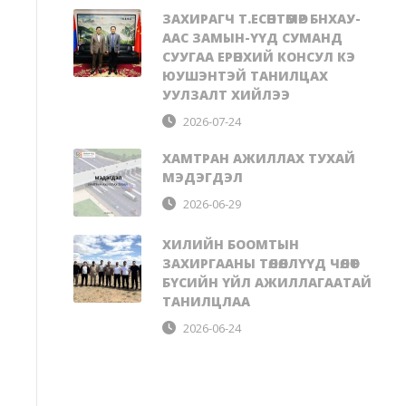
ЗАХИРАГЧ Т.ЕСӨНТӨМӨР БНХАУ-
ААС ЗАМЫН-ҮҮД СУМАНД
СУУГАА ЕРӨНХИЙ КОНСУЛ КЭ
ЮУШЭНТЭЙ ТАНИЛЦАХ
УУЛЗАЛТ ХИЙЛЭЭ
2026-07-24
ХАМТРАН АЖИЛЛАХ ТУХАЙ
МЭДЭГДЭЛ
2026-06-29
ХИЛИЙН БООМТЫН
ЗАХИРГААНЫ ТӨЛӨӨЛЛҮҮД ЧӨЛӨӨТ
БҮСИЙН ҮЙЛ АЖИЛЛАГААТАЙ
ТАНИЛЦЛАА
2026-06-24