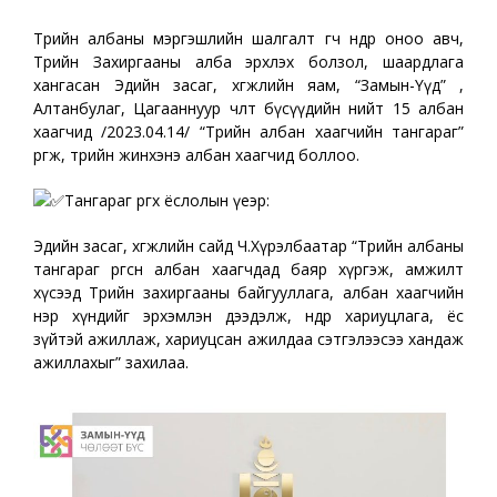
Төрийн албаны мэргэшлийн шалгалт өгч өндөр оноо авч,
Төрийн Захиргааны алба эрхлэх болзол, шаардлага
хангасан Эдийн засаг, хөгжлийн яам, “Замын-Үүд” ,
Алтанбулаг, Цагааннуур чөлөөт бүсүүдийн нийт 15 албан
хаагчид /2023.04.14/ “Төрийн албан хаагчийн тангараг”
өргөж, төрийн жинхэнэ албан хаагчид боллоо.
Тангараг өргөх ёслолын үеэр:
Эдийн засаг, хөгжлийн сайд Ч.Хүрэлбаатар “Төрийн албаны
тангараг өргөсөн албан хаагчдад баяр хүргэж, амжилт
хүсээд Төрийн захиргааны байгууллага, албан хаагчийн
нэр хүндийг эрхэмлэн дээдэлж, өндөр хариуцлага, ёс
зүйтэй ажиллаж, хариуцсан ажилдаа сэтгэлээсээ хандаж
ажиллахыг” захилаа.