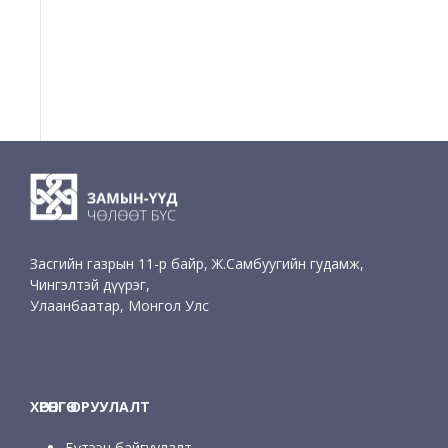
Засгийн газрын 11-р байр, Ж.Самбуугийн гудамж,
Чингэлтэй дүүрэг,
Улаанбаатар, Монгол Улс
ХӨРӨНГӨ ОРУУЛАЛТ
Бүтээн байгуулалт