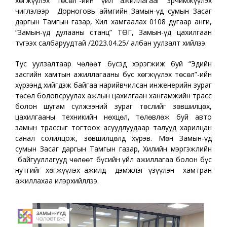
хөгжүүлэх төсөл”-ийн үйл ажиллагааг эрчимжүүлэх
чиглэлээр Дорноговь аймгийн Замын-Үүд сумын Засаг
даргын Тамгын газар, Хил хамгаалах 0108 дугаар анги,
“Замын-Үүд дулааны станц” ТӨҮГ, Замын-Үүд цахилгаан
түгээх салбаруудтай /2023.04.25/ албан уулзалт хийлээ.
Тус уулзалтаар чөлөөт бүсэд хэрэгжиж буй “Эдийн
засгийн хамтын ажиллагааны бүс хөгжүүлэх төсөл”-ийн
хүрээнд хийгдэж байгаа нарийвчилсан инженерийн зураг
төсөл боловсруулах ажлын цахилгаан хангамжийн трасс
болон шугам сүлжээний зураг төслийг зөвшилцөх,
цахилгааны техникийн нөхцөл, төлөвлөж буй авто
замын трассыг тогтоох асуудлуудаар талууд харилцан
санал солилцож, зөвшилцөлд хүрэв. Мөн Замын-Үүд
сумын Засаг даргын Тамгын газар, Хилийн мэргэжлийн
байгууллагууд чөлөөт бүсийн үйл ажиллагаа болон бүс
нутгийг хөгжүүлэх ажилд дэмжлэг үзүүлэн хамтран
ажиллахаа илэрхийллээ.