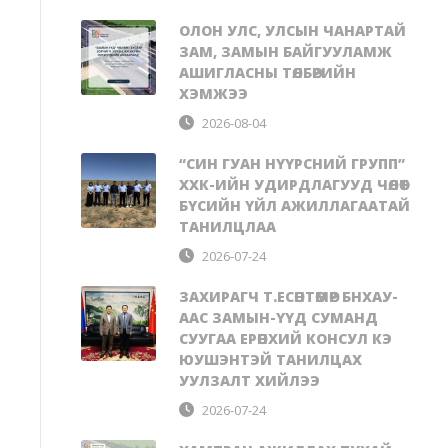
ОЛОН УЛС, УЛСЫН ЧАНАРТАЙ
ЗАМ, ЗАМЫН БАЙГУУЛАМЖ
АШИГЛАСНЫ ТӨЛБӨРИЙН
ХЭМЖЭЭ
2026-08-04
“СИН ГУАН НҮҮРСНИЙ ГРУПП”
ХХК-ИЙН УДИРДЛАГУУД ЧӨЛӨӨТ
БҮСИЙН ҮЙЛ АЖИЛЛАГААТАЙ
ТАНИЛЦЛАА
2026-07-24
ЗАХИРАГЧ Т.ЕСӨНТӨМӨР БНХАУ-
ААС ЗАМЫН-ҮҮД СУМАНД
СУУГАА ЕРӨНХИЙ КОНСУЛ КЭ
ЮУШЭНТЭЙ ТАНИЛЦАХ
УУЛЗАЛТ ХИЙЛЭЭ
2026-07-24