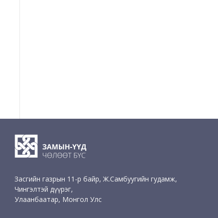
Засгийн газрын 11-р байр, Ж.Самбуугийн гудамж,
Чингэлтэй дүүрэг,
Улаанбаатар, Монгол Улс