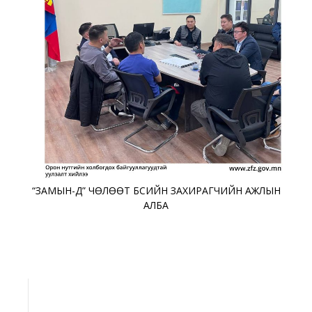
“ЗАМЫН-ҮҮД” ЧӨЛӨӨТ БҮСИЙН ЗАХИРАГЧИЙН АЖЛЫН
АЛБА