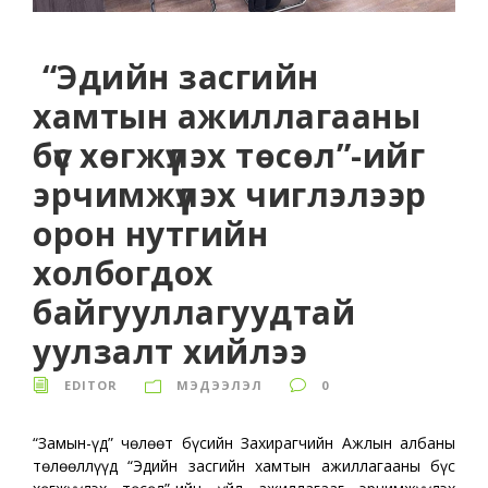
“Эдийн засгийн
хамтын ажиллагааны
бүс хөгжүүлэх төсөл”-ийг
эрчимжүүлэх чиглэлээр
орон нутгийн
холбогдох
байгууллагуудтай
уулзалт хийлээ
EDITOR
МЭДЭЭЛЭЛ
0
“Замын-Үүд” чөлөөт бүсийн Захирагчийн Ажлын албаны
төлөөллүүд “Эдийн засгийн хамтын ажиллагааны бүс