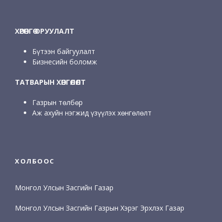
ХӨРӨНГӨ ОРУУЛАЛТ
Бүтээн байгуулалт
Бизнесийн боломж
ТАТВАРЫН ХӨНГӨЛӨЛТ
Газрын төлбөр
Аж ахуйн нэгжид үзүүлэх хөнгөлөлт
ХОЛБООС
Монгол Улсын Засгийн Газар
Монгол Улсын Засгийн Газрын Хэрэг Эрхлэх Газар