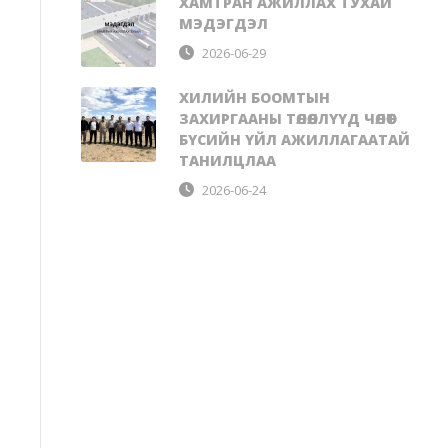
ХАМТРАН АЖИЛЛАХ ТУХАЙ
МЭДЭГДЭЛ
2026-06-29
ХИЛИЙН БООМТЫН
ЗАХИРГААНЫ ТӨЛӨӨЛЛҮҮД ЧӨЛӨӨТ
БҮСИЙН ҮЙЛ АЖИЛЛАГААТАЙ
ТАНИЛЦЛАА
2026-06-24