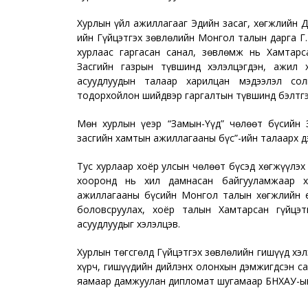
Хурлын үйл ажиллагааг Эдийн засаг, хөгжлийн Д
ийн Гүйцэтгэх зөвлөлийн Монгол талын дарга Г.
хурлаас гаргасан санал, зөвлөмж нь Хамтарс
Засгийн газрын түвшинд хэлэлцэгдэн, ажил 
асуудлуудын талаар харилцан мэдээлэл сол
тодорхойлон шийдвэр гаргалтын түвшинд бэлтгэ
Мөн хурлын үеэр “Замын-Үүд” чөлөөт бүсийн 
засгийн хамтын ажиллагааны бүс”-ийн талаарх дэ
Тус хурлаар хоёр улсын чөлөөт бүсэд хөгжүүлэх
хооронд нь хил дамнасан байгууламжаар х
ажиллагааны бүсийн Монгол талын хөгжлийн е
боловсруулах, хоёр талын Хамтарсан гүйцэ
асуудлуудыг хэлэлцэв.
Хурлын төгсгөлд Гүйцэтгэх зөвлөлийн гишүүд хэл
хүрч, гишүүдийн дийлэнх олонхын дэмжигдсэн с
яамаар дамжуулан дипломат шугамаар БНХАУ-ын