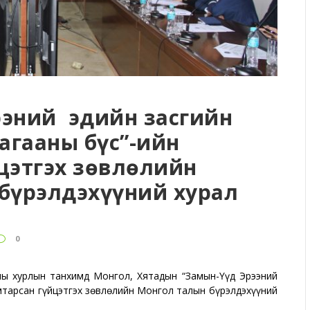
рээний эдийн засгийн
гааны бүс”-ийн
цэтгэх зөвлөлийн
бүрэлдэхүүний хурал
0
амны хурлын танхимд Монгол, Хятадын “Замын-Үүд Эрээний
мтарсан гүйцэтгэх зөвлөлийн Монгол талын бүрэлдэхүүний