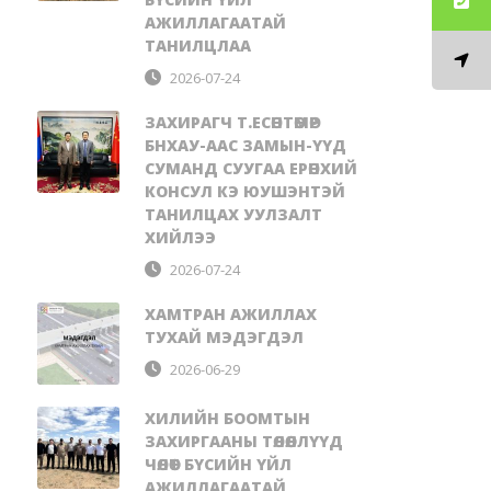
АЖИЛЛАГААТАЙ
ТАНИЛЦЛАА
2026-07-24
ЗАХИРАГЧ Т.ЕСӨНТӨМӨР
БНХАУ-ААС ЗАМЫН-ҮҮД
СУМАНД СУУГАА ЕРӨНХИЙ
КОНСУЛ КЭ ЮУШЭНТЭЙ
ТАНИЛЦАХ УУЛЗАЛТ
ХИЙЛЭЭ
2026-07-24
ХАМТРАН АЖИЛЛАХ
ТУХАЙ МЭДЭГДЭЛ
2026-06-29
ХИЛИЙН БООМТЫН
ЗАХИРГААНЫ ТӨЛӨӨЛЛҮҮД
ЧӨЛӨӨТ БҮСИЙН ҮЙЛ
АЖИЛЛАГААТАЙ