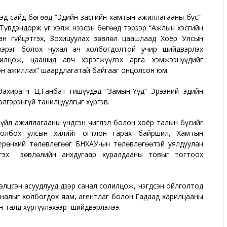
эд сайд бөгөөд “Эдийн засгийн хамтын ажиллагааны бүс”-
Түвдэндорж үг хэлж нээсэн бөгөөд тэрээр “Ажлын хэсгийн
ан гүйцэтгэх, Зохицуулах зөвлөл цаашлаад Хоёр Улсын
хэрэг болох чухал ач холбогдолтой учир шийдвэрлэх
илцож, цаашид авч хэрэгжүүлэх арга хэмжээнүүдийг
н ажиллах” шаардлагатай байгааг онцолсон юм.
Захирагч Ц.Ганбат гишүүдэд “Замын-Үүд” Эрээний эдийн
лгэрэнгүй танилцуулгыг хүргэв.
 үйл ажиллагааны үндсэн чиглэл болон хоёр талын бүсийг
олбох улсын хилийг огтлон гарах байршил, Хамтын
рөнхий төлөвлөгөөг БНХАУ-ын төлөвлөгөөтэй уялдуулан
тгэх зөвлөлийн анхдугаар хуралдааны товыг тогтоох
элцсэн асуудлууд дээр санал солилцож, нэгдсэн ойлголтод
аналыг холбогдох яам, агентлаг болон Гадаад харилцааны
 талд хүргүүлэхээр шийдвэрлэлээ.