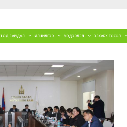
 ТОД БАЙДАЛ
ҮЙЛЧИЛГЭЭ
МЭДЭЭЛЭЛ
ЭЗХАБХ ТӨСӨЛ