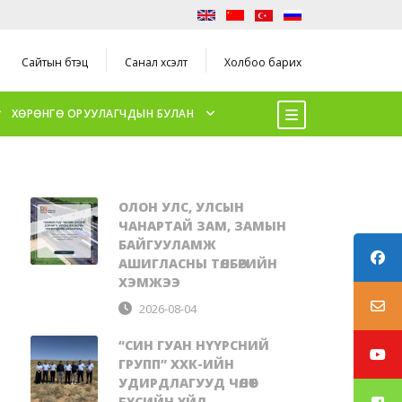
Сайтын бүтэц
Санал хүсэлт
Холбоо барих
ХӨРӨНГӨ ОРУУЛАГЧДЫН БУЛАН
ОЛОН УЛС, УЛСЫН
ЧАНАРТАЙ ЗАМ, ЗАМЫН
БАЙГУУЛАМЖ
АШИГЛАСНЫ ТӨЛБӨРИЙН
ХЭМЖЭЭ
2026-08-04
“СИН ГУАН НҮҮРСНИЙ
ГРУПП” ХХК-ИЙН
УДИРДЛАГУУД ЧӨЛӨӨТ
БҮСИЙН ҮЙЛ