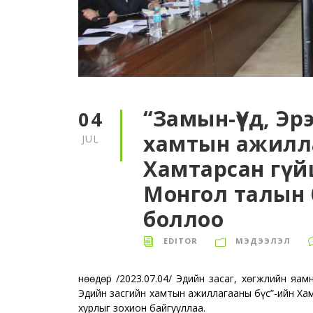
“Замын-Үүд, Э
04
хамтын ажилла
JUL
Хамтарсан гүй
Монгол талын 
боллоо
EDITOR
МЭДЭЭЛЭЛ
Өнөөдөр /2023.07.04/ Эдийн засаг, хөгжлийн я
Эдийн засгийн хамтын ажиллагааны бүс”-ийн Ха
хурлыг зохион байгууллаа.