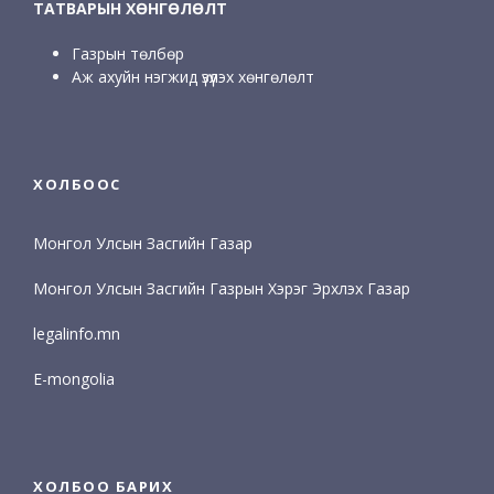
ТАТВАРЫН ХӨНГӨЛӨЛТ
Газрын төлбөр
Аж ахуйн нэгжид үзүүлэх хөнгөлөлт
ХОЛБООС
Монгол Улсын Засгийн Газар
Монгол Улсын Засгийн Газрын Хэрэг Эрхлэх Газар
legalinfo.mn
E-mongolia
ХОЛБОО БАРИХ