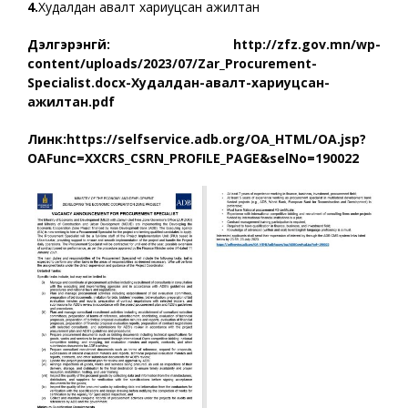
4.
Худалдан авалт хариуцсан ажилтан
Дэлгэрэнгүй:
http://zfz.gov.mn/wp-
content/uploads/2023/07/Zar_Procurement-
Specialist.docx-Худалдан-авалт-хариуцсан-
ажилтан.pdf
Линк:
https://selfservice.adb.org/OA_HTML/OA.jsp?
OAFunc=XXCRS_CSRN_PROFILE_PAGE&selNo=190022