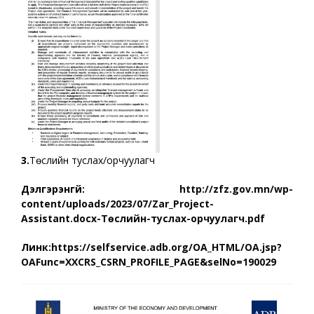
3.
Төслийн туслах/орчуулагч
Дэлгэрэнгүй:
http://zfz.gov.mn/wp-
content/uploads/2023/07/Zar_Project-
Assistant.docx-Төслийн-туслах-орчуулагч.pdf
Линк:
https://selfservice.adb.org/OA_HTML/OA.jsp?
OAFunc=XXCRS_CSRN_PROFILE_PAGE&selNo=190029