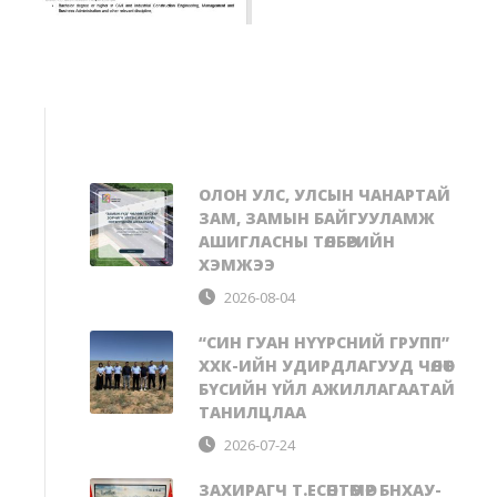
ОЛОН УЛС, УЛСЫН ЧАНАРТАЙ
ЗАМ, ЗАМЫН БАЙГУУЛАМЖ
АШИГЛАСНЫ ТӨЛБӨРИЙН
ХЭМЖЭЭ
2026-08-04
“СИН ГУАН НҮҮРСНИЙ ГРУПП”
ХХК-ИЙН УДИРДЛАГУУД ЧӨЛӨӨТ
БҮСИЙН ҮЙЛ АЖИЛЛАГААТАЙ
ТАНИЛЦЛАА
2026-07-24
ЗАХИРАГЧ Т.ЕСӨНТӨМӨР БНХАУ-