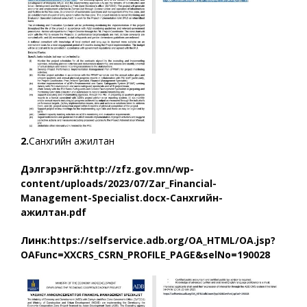
2.
Санхүүгийн ажилтан
Дэлгэрэнгүй:
http://zfz.gov.mn/wp-
content/uploads/2023/07/Zar_Financial-
Management-Specialist.docx-Санхүүгийн-
ажилтан.pdf
Линк:
https://selfservice.adb.org/OA_HTML/OA.jsp?
OAFunc=XXCRS_CSRN_PROFILE_PAGE&selNo=190028