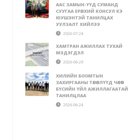
ААС ЗАМЫН-ҮҮД СУМАНД
СУУГАА ЕРӨНХИЙ КОНСУЛ КЭ
ЮУШЭНТЭЙ ТАНИЛЦАХ
УУЛЗАЛТ ХИЙЛЭЭ
2026-07-24
ХАМТРАН АЖИЛЛАХ ТУХАЙ
МЭДЭГДЭЛ
2026-06-29
ХИЛИЙН БООМТЫН
ЗАХИРГААНЫ ТӨЛӨӨЛЛҮҮД ЧӨЛӨӨТ
БҮСИЙН ҮЙЛ АЖИЛЛАГААТАЙ
ТАНИЛЦЛАА
2026-06-24