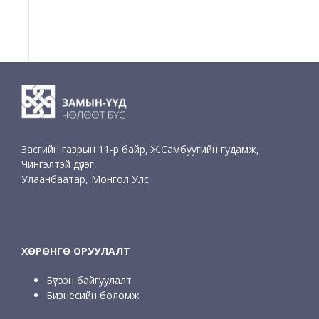
Засгийн газрын 11-р байр, Ж.Самбуугийн гудамж,
Чингэлтэй дүүрэг,
Улаанбаатар, Монгол Улс
ХӨРӨНГӨ ОРУУЛАЛТ
Бүтээн байгуулалт
Бизнесийн боломж