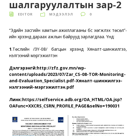
шалгаруулалтын зар-2
EDITOR
МЭДЭЭЛЭЛ
0
“Эдийн засгийн хамтын ажиллагааны бүс хөгжүүлэх төсөл”-
ийн хүрээнд дараах ажлын байрууд зарлагдлаа. Үүнд:
1
.Төслийн /ЗҮ-08/ багцын хүрээнд Хяналт-шинжилгээ,
үнэлгээний мэргэжилтэн
Дэлгэрэнгүй:
http://zfz.gov.mn/wp-
content/uploads/2023/07/Zar_CS-08-TOR-Monitoring-
and-Evaluation_Specialist.pdf-Хяналт-шинжилгээ-
үнэлгээний-мэргэжилтэн.pdf
Линк:
https://selfservice.adb.org/OA_HTML/OA.jsp?
OAFunc=XXCRS_CSRN_PROFILE_PAGE&selNo=190031