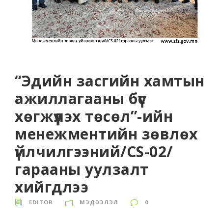
“Эдийн засгийн хамтын
ажиллагааны бүс
хөгжүүлэх төсөл”-ийн
менежментийн зөвлөх
үйлчилгээний/CS-02/
гарааны уулзалт
хийгдлээ
EDITOR
МЭДЭЭЛЭЛ
0