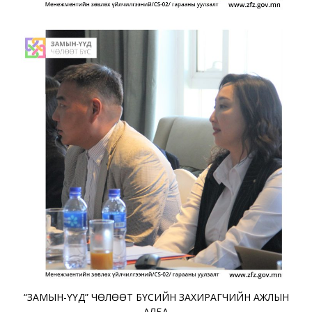
“ЗАМЫН-ҮҮД” ЧӨЛӨӨТ БҮСИЙН ЗАХИРАГЧИЙН АЖЛЫН
АЛБА