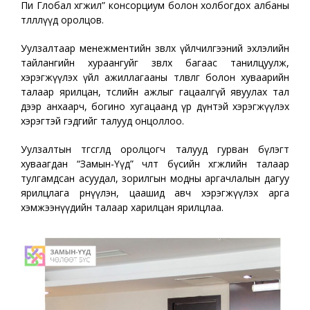
Пи Глобал хөгжил” консорциум болон холбогдох албаны
төлөөллүүд оролцов.
Уулзалтаар менежментийн зөвлөх үйлчилгээний эхлэлийн
тайлангийн хураангуйг зөвлөх багаас танилцуулж,
хэрэгжүүлэх үйл ажиллагааны төлөвлөгөө болон хуваарийн
талаар ярилцан, төслийн ажлыг гацаалгүй явуулах тал
дээр анхаарч, богино хугацаанд үр дүнтэй хэрэгжүүлэх
хэрэгтэй гэдгийг талууд онцоллоо.
Уулзалтын төгсгөлд оролцогч талууд гурван бүлэгт
хуваагдан “Замын-Үүд” чөлөөт бүсийн хөгжлийн талаар
тулгамдсан асуудал, зорилгын модны аргачлалын дагуу
ярилцлага өрнүүлэн, цаашид авч хэрэгжүүлэх арга
хэмжээнүүдийн талаар харилцан ярилцлаа.