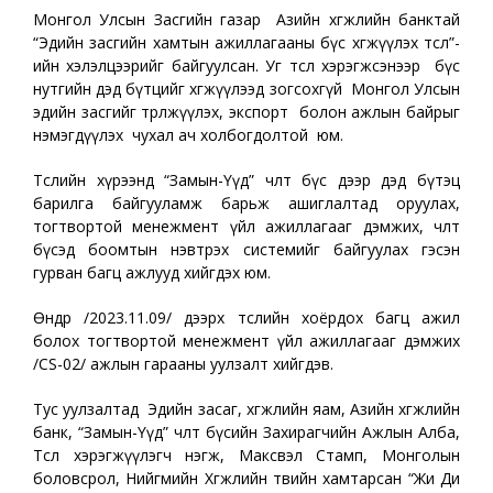
Монгол Улсын Засгийн газар Азийн хөгжлийн банктай
“Эдийн засгийн хамтын ажиллагааны бүс хөгжүүлэх төсөл”-
ийн хэлэлцээрийг байгуулсан. Уг төсөл хэрэгжсэнээр бүс
нутгийн дэд бүтцийг хөгжүүлээд зогсохгүй Монгол Улсын
эдийн засгийг төрөлжүүлэх, экспорт болон ажлын байрыг
нэмэгдүүлэх чухал ач холбогдолтой юм.
Төслийн хүрээнд “Замын-Үүд” чөлөөт бүс дээр дэд бүтэц
барилга байгууламж барьж ашиглалтад оруулах,
тогтвортой менежмент үйл ажиллагааг дэмжих, чөлөөт
бүсэд боомтын нэвтрэх системийг байгуулах гэсэн
гурван багц ажлууд хийгдэх юм.
Өнөөдөр /2023.11.09/ дээрх төслийн хоёрдох багц ажил
болох тогтвортой менежмент үйл ажиллагааг дэмжих
/CS-02/ ажлын гарааны уулзалт хийгдэв.
Тус уулзалтад Эдийн засаг, хөгжлийн яам, Азийн хөгжлийн
банк, “Замын-Үүд” чөлөөт бүсийн Захирагчийн Ажлын Алба,
Төсөл хэрэгжүүлэгч нэгж, Максвэл Стамп, Монголын
боловсрол, Нийгмийн Хөгжлийн төвийн хамтарсан “Жи Ди