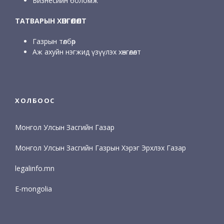
Бизнесийн боломж
ТАТВАРЫН ХӨНГӨЛӨЛТ
Газрын төлбөр
Аж ахуйн нэгжид үзүүлэх хөнгөлөлт
ХОЛБООС
Монгол Улсын Засгийн Газар
Монгол Улсын Засгийн Газрын Хэрэг Эрхлэх Газар
legalinfo.mn
E-mongolia