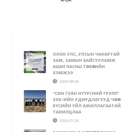
ОЛОН УЛС, УЛСЫН ЧАНАРТАЙ
ЗАМ, ЗАМЫН БАЙГУУЛАМЖ
АШИГЛАСНЫ ТӨЛБӨРИЙН
ХЭМЖЭЭ
2026-08-04
“СИН ГУАН НҮҮРСНИЙ ГРУПП”
ХХК-ИЙН УДИРДЛАГУУД ЧӨЛӨӨТ
БҮСИЙН ҮЙЛ АЖИЛЛАГААТАЙ
ТАНИЛЦЛАА
2026-07-24