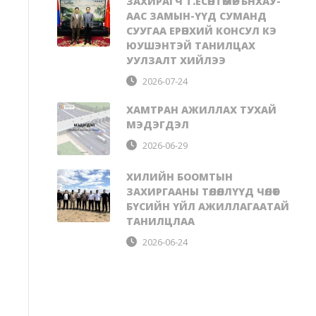
ЗАХИРАГЧ Т.ЕСӨНТӨМӨР БНХАУ-
ААС ЗАМЫН-ҮҮД СУМАНД
СУУГАА ЕРӨНХИЙ КОНСУЛ КЭ
ЮУШЭНТЭЙ ТАНИЛЦАХ
УУЛЗАЛТ ХИЙЛЭЭ
2026-07-24
ХАМТРАН АЖИЛЛАХ ТУХАЙ
МЭДЭГДЭЛ
2026-06-29
ХИЛИЙН БООМТЫН
ЗАХИРГААНЫ ТӨЛӨӨЛЛҮҮД ЧӨЛӨӨТ
БҮСИЙН ҮЙЛ АЖИЛЛАГААТАЙ
ТАНИЛЦЛАА
2026-06-24