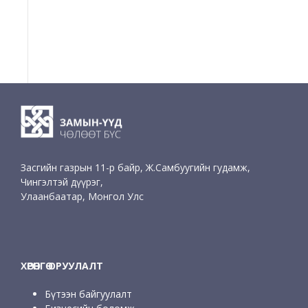
Засгийн газрын 11-р байр, Ж.Самбуугийн гудамж,
Чингэлтэй дүүрэг,
Улаанбаатар, Монгол Улс
ХӨРӨНГӨ ОРУУЛАЛТ
Бүтээн байгуулалт