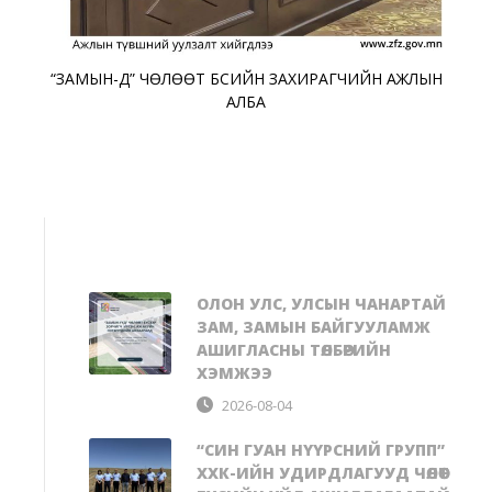
“ЗАМЫН-ҮҮД” ЧӨЛӨӨТ БҮСИЙН ЗАХИРАГЧИЙН АЖЛЫН
АЛБА
ОЛОН УЛС, УЛСЫН ЧАНАРТАЙ
ЗАМ, ЗАМЫН БАЙГУУЛАМЖ
АШИГЛАСНЫ ТӨЛБӨРИЙН
ХЭМЖЭЭ
2026-08-04
“СИН ГУАН НҮҮРСНИЙ ГРУПП”
ХХК-ИЙН УДИРДЛАГУУД ЧӨЛӨӨТ