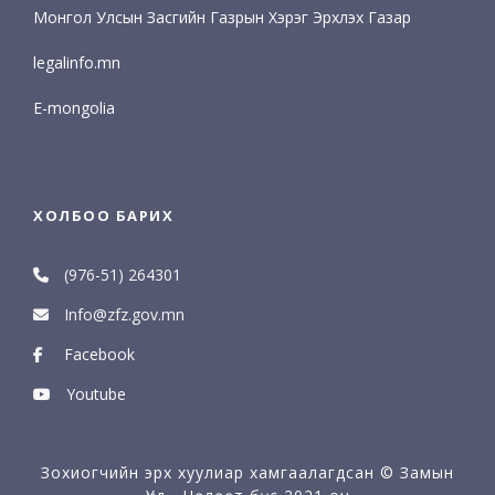
Монгол Улсын Засгийн Газрын Хэрэг Эрхлэх Газар
legalinfo.mn
E-mongolia
ХОЛБОО БАРИХ
(976-51) 264301
Info@zfz.gov.mn
Facebook
Youtube
Зохиогчийн эрх хуулиар хамгаалагдсан © Замын