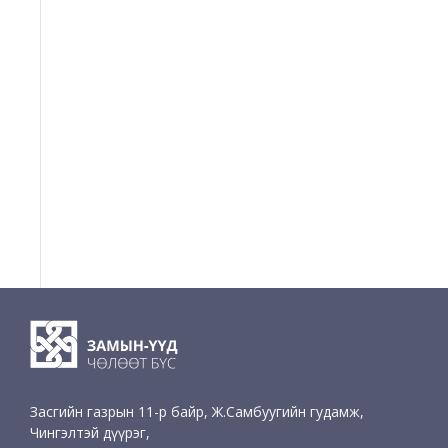
Засгийн газрын 11-р байр, Ж.Самбуугийн гудамж,
Чингэлтэй дүүрэг,