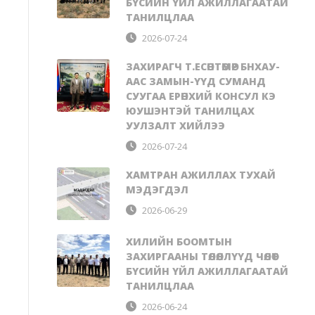
БҮСИЙН ҮЙЛ АЖИЛЛАГААТАЙ
ТАНИЛЦЛАА
2026-07-24
ЗАХИРАГЧ Т.ЕСӨНТӨМӨР БНХАУ-
ААС ЗАМЫН-ҮҮД СУМАНД
СУУГАА ЕРӨНХИЙ КОНСУЛ КЭ
ЮУШЭНТЭЙ ТАНИЛЦАХ
УУЛЗАЛТ ХИЙЛЭЭ
2026-07-24
ХАМТРАН АЖИЛЛАХ ТУХАЙ
МЭДЭГДЭЛ
2026-06-29
ХИЛИЙН БООМТЫН
ЗАХИРГААНЫ ТӨЛӨӨЛЛҮҮД ЧӨЛӨӨТ
БҮСИЙН ҮЙЛ АЖИЛЛАГААТАЙ
ТАНИЛЦЛАА
2026-06-24