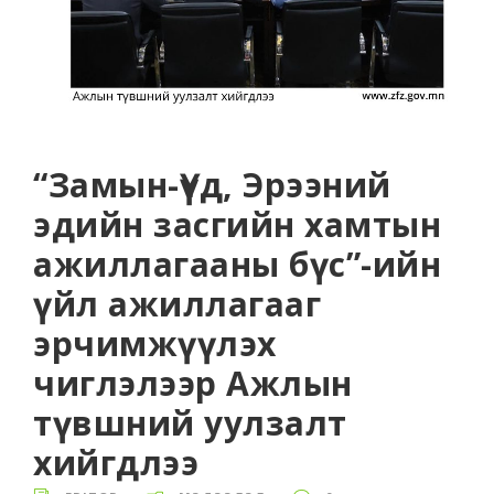
“Замын-Үүд, Эрээний
эдийн засгийн хамтын
ажиллагааны бүс”-ийн
үйл ажиллагааг
эрчимжүүлэх
чиглэлээр Ажлын
түвшний уулзалт
хийгдлээ