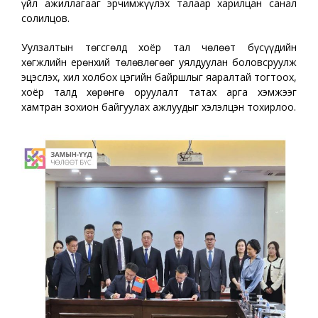
үйл ажиллагааг эрчимжүүлэх талаар харилцан санал
солилцов.
Уулзалтын төгсгөлд хоёр тал чөлөөт бүсүүдийн
хөгжлийн ерөнхий төлөвлөгөөг уялдуулан боловсруулж
эцэслэх, хил холбох цэгийн байршлыг яаралтай тогтоох,
хоёр талд хөрөнгө оруулалт татах арга хэмжээг
хамтран зохион байгуулах ажлуудыг хэлэлцэн тохирлоо.