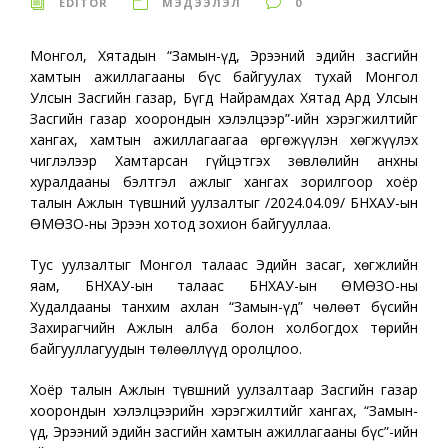
EDITOR
МЭДЭЭЛЭЛ
0
Монгол, Хятадын “Замын-Үүд, Эрээний эдийн засгийн
хамтын ажиллагааны бүс байгуулах тухай Монгол
Улсын Засгийн газар, Бүгд Найрамдах Хятад Ард Улсын
Засгийн газар хоорондын хэлэлцээр”-ийн хэрэгжилтийг
хангах, хамтын ажиллагаагаа өргөжүүлэн хөгжүүлэх
чиглэлээр Хамтарсан гүйцэтгэх зөвлөлийн анхны
хуралдааны бэлтгэл ажлыг хангах зорилгоор хоёр
талын Ажлын түвшний уулзалтыг /2024.04.09/ БНХАУ-ын
ӨМӨЗО-ны Эрээн хотод зохион байгууллаа.
Тус уулзалтыг Монгол талаас Эдийн засаг, хөгжлийн
яам, БНХАУ-ын талаас БНХАУ-ын ӨМӨЗО-ны
Худалдааны танхим ахлан “Замын-Үүд” чөлөөт бүсийн
Захирагчийн Ажлын алба болон холбогдох төрийн
байгууллагуудын төлөөллүүд оролцлоо.
Хоёр талын Ажлын түвшний уулзалтаар Засгийн газар
хоорондын хэлэлцээрийн хэрэгжилтийг хангах, “Замын-
Үүд, Эрээний эдийн засгийн хамтын ажиллагааны бүс”-ийн