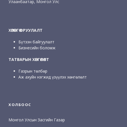
Улаанбаатар, Монгол Улс
ХӨРӨНГӨ ОРУУЛАЛТ
Бүтээн байгуулалт
Бизнесийн боломж
ТАТВАРЫН ХӨНГӨЛӨЛТ
Газрын төлбөр
Аж ахуйн нэгжид үзүүлэх хөнгөлөлт
ХОЛБООС
Монгол Улсын Засгийн Газар