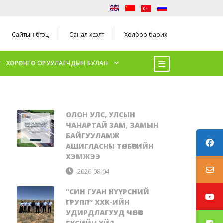
Сайтын бүтэц
Санал хүсэлт
Холбоо барих
ХӨРӨНГӨ ОРУУЛАГЧДЫН БУЛАН
ОЛОН УЛС, УЛСЫН
ЧАНАРТАЙ ЗАМ, ЗАМЫН
БАЙГУУЛАМЖ
АШИГЛАСНЫ ТӨЛБӨРИЙН
ХЭМЖЭЭ
2026-08-04
“СИН ГУАН НҮҮРСНИЙ
ГРУПП” ХХК-ИЙН
УДИРДЛАГУУД ЧӨЛӨӨТ
БҮСИЙН ҮЙЛ