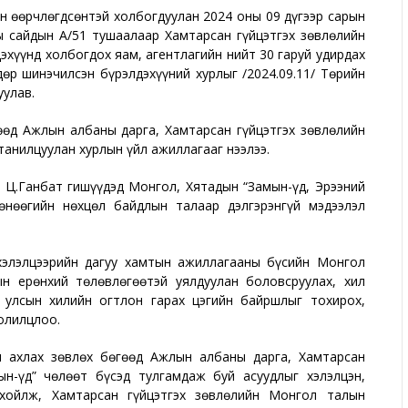
н өөрчлөгдсөнтэй холбогдуулан 2024 оны 09 дүгээр сарын
 сайдын А/51 тушаалаар Хамтарсан гүйцэтгэх зөвлөлийн
эхүүнд холбогдох яам, агентлагийн нийт 30 гаруй удирдах
р шинэчилсэн бүрэлдэхүүний хурлыг /2024.09.11/ Төрийн
уулав.
өд Ажлын албаны дарга, Хамтарсан гүйцэтгэх зөвлөлийн
танилцуулан хурлын үйл ажиллагааг нээлээ.
ч Ц.Ганбат гишүүдэд Монгол, Хятадын “Замын-Үүд, Эрээний
өнөөгийн нөхцөл байдлын талаар дэлгэрэнгүй мэдээлэл
хэлэлцээрийн дагуу хамтын ажиллагааны бүсийн Монгол
н ерөнхий төлөвлөгөөтэй уялдуулан боловсруулах, хил
 улсын хилийн огтлон гарах цэгийн байршлыг тохирох,
солилцлоо.
 ахлах зөвлөх бөгөөд Ажлын албаны дарга, Хамтарсан
ын-Үүд” чөлөөт бүсэд тулгамдаж буй асуудлыг хэлэлцэн,
хойлж, Хамтарсан гүйцэтгэх зөвлөлийн Монгол талын