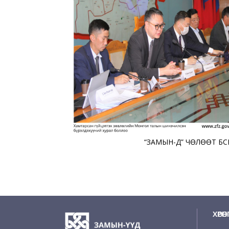
“ЗАМЫН-ҮҮД” ЧӨЛӨӨТ Б
ХӨРӨ