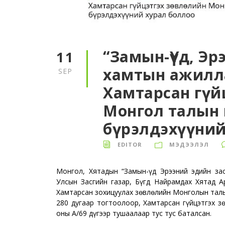
“Замын-Үүд, Эр
11
хамтын ажилла
SEP
Хамтарсан гүй
Монгол талын
бүрэлдэхүүний
EDITOR
МЭДЭЭЛЭЛ
Монгол, Хятадын “Замын-Үүд Эрээний эдийн з
Улсын Засгийн газар, Бүгд Найрамдах Хятад А
Хамтарсан зохицуулах зөвлөлийн Монголын талы
280 дугаар тогтоолоор, Хамтарсан гүйцэтгэх з
оны А/69 дүгээр тушаалаар тус тус баталсан.