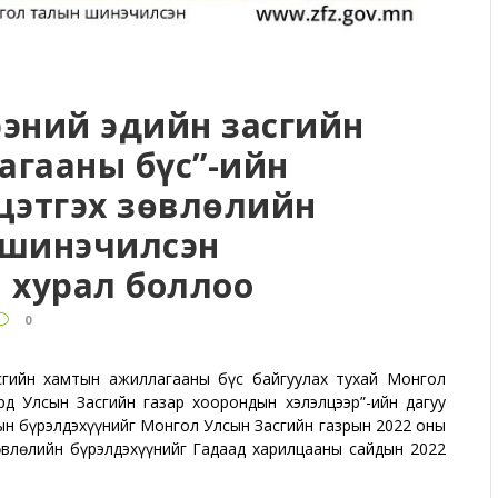
ээний эдийн засгийн
гааны бүс”-ийн
цэтгэх зөвлөлийн
 шинэчилсэн
 хурал боллоо
0
асгийн хамтын ажиллагааны бүс байгуулах тухай Монгол
рд Улсын Засгийн газар хоорондын хэлэлцээр”-ийн дагуу
н бүрэлдэхүүнийг Монгол Улсын Засгийн газрын 2022 оны
өвлөлийн бүрэлдэхүүнийг Гадаад харилцааны сайдын 2022