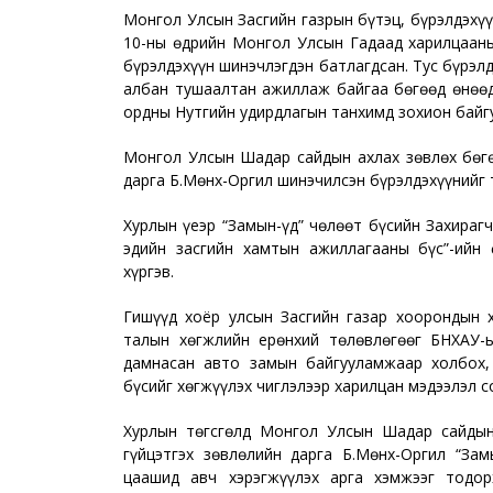
Монгол Улсын Засгийн газрын бүтэц, бүрэлдэхүү
10-ны өдрийн Монгол Улсын Гадаад харилцааны
бүрэлдэхүүн шинэчлэгдэн батлагдсан. Тус бүрэлд
албан тушаалтан ажиллаж байгаа бөгөөд өнөөдө
ордны Нутгийн удирдлагын танхимд зохион байг
Монгол Улсын Шадар сайдын ахлах зөвлөх бөгө
дарга Б.Мөнх-Оргил шинэчилсэн бүрэлдэхүүнийг 
Хурлын үеэр “Замын-Үүд” чөлөөт бүсийн Захираг
эдийн засгийн хамтын ажиллагааны бүс”-ийн 
хүргэв.
Гишүүд хоёр улсын Засгийн газар хоорондын 
талын хөгжлийн ерөнхий төлөвлөгөөг БНХАУ-ы
дамнасан авто замын байгууламжаар холбох,
бүсийг хөгжүүлэх чиглэлээр харилцан мэдээлэл 
Хурлын төгсгөлд Монгол Улсын Шадар сайдын
гүйцэтгэх зөвлөлийн дарга Б.Мөнх-Оргил “Зам
цаашид авч хэрэгжүүлэх арга хэмжээг тодор