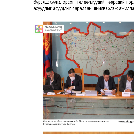
бүрэлдэхүүнд орсон төлөөллүүдийг өөрсдийн эрх
асуудлыг асуудлыг яаралтай шийдвэрлэж ажиллах