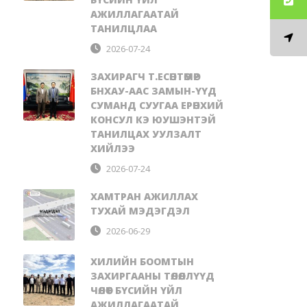
АЖИЛЛАГААТАЙ
ТАНИЛЦЛАА
2026-07-24
ЗАХИРАГЧ Т.ЕСӨНТӨМӨР
БНХАУ-ААС ЗАМЫН-ҮҮД
СУМАНД СУУГАА ЕРӨНХИЙ
КОНСУЛ КЭ ЮУШЭНТЭЙ
ТАНИЛЦАХ УУЛЗАЛТ
ХИЙЛЭЭ
2026-07-24
ХАМТРАН АЖИЛЛАХ
ТУХАЙ МЭДЭГДЭЛ
2026-06-29
ХИЛИЙН БООМТЫН
ЗАХИРГААНЫ ТӨЛӨӨЛЛҮҮД
ЧӨЛӨӨТ БҮСИЙН ҮЙЛ
АЖИЛЛАГААТАЙ