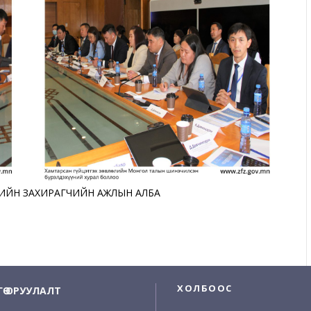
ҮСИЙН ЗАХИРАГЧИЙН АЖЛЫН АЛБА
ХОЛБООС
НГӨ ОРУУЛАЛТ