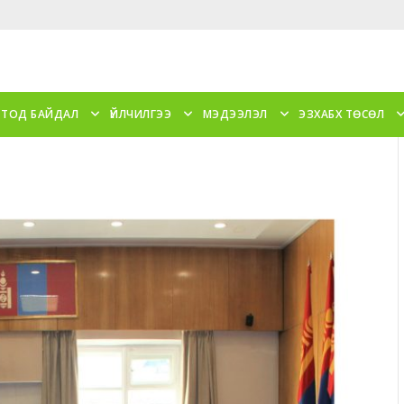
 ТОД БАЙДАЛ
ҮЙЛЧИЛГЭЭ
МЭДЭЭЛЭЛ
ЭЗХАБХ ТӨСӨЛ