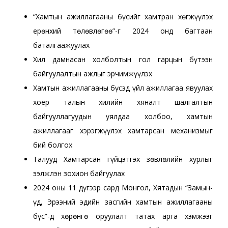
“Хамтын ажиллагааны бүсийг хамтран хөгжүүлэх
ерөнхий төлөвлөгөө”-г 2024 онд багтаан
баталгаажуулах
Хил дамнасан холболтын гол гарцын бүтээн
байгуулалтын ажлыг эрчимжүүлэх
Хамтын ажиллагааны бүсэд үйл ажиллагаа явуулах
хоёр талын хилийн хяналт шалгалтын
байгууллагуудын уялдаа холбоо, хамтын
ажиллагааг хэрэгжүүлэх хамтарсан механизмыг
бий болгох
Талууд Хамтарсан гүйцэтгэх зөвлөлийн хурлыг
ээлжлэн зохион байгуулах
2024 оны 11 дүгээр сард Монгол, Хятадын “Замын-
Үүд, Эрээний эдийн засгийн хамтын ажиллагааны
бүс”-д хөрөнгө оруулалт татах арга хэмжээг