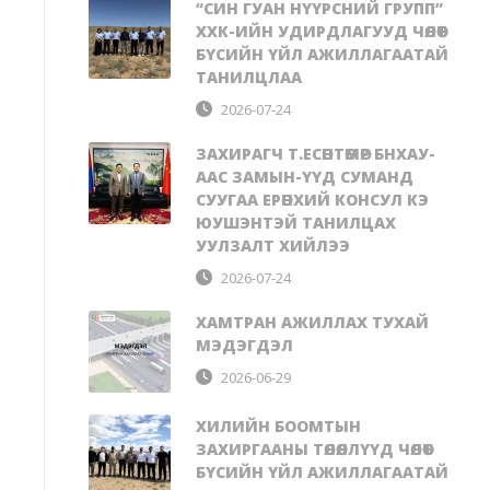
“СИН ГУАН НҮҮРСНИЙ ГРУПП”
ХХК-ИЙН УДИРДЛАГУУД ЧӨЛӨӨТ
БҮСИЙН ҮЙЛ АЖИЛЛАГААТАЙ
ТАНИЛЦЛАА
2026-07-24
ЗАХИРАГЧ Т.ЕСӨНТӨМӨР БНХАУ-
ААС ЗАМЫН-ҮҮД СУМАНД
СУУГАА ЕРӨНХИЙ КОНСУЛ КЭ
ЮУШЭНТЭЙ ТАНИЛЦАХ
УУЛЗАЛТ ХИЙЛЭЭ
2026-07-24
ХАМТРАН АЖИЛЛАХ ТУХАЙ
МЭДЭГДЭЛ
2026-06-29
ХИЛИЙН БООМТЫН
ЗАХИРГААНЫ ТӨЛӨӨЛЛҮҮД ЧӨЛӨӨТ
БҮСИЙН ҮЙЛ АЖИЛЛАГААТАЙ