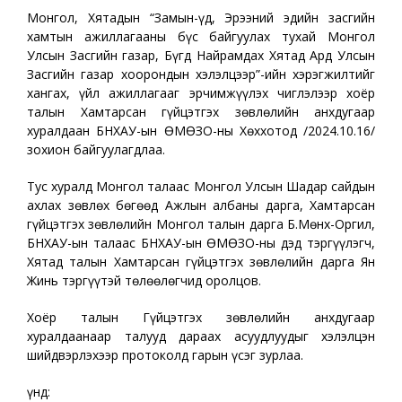
Монгол, Хятадын “Замын-Үүд, Эрээний эдийн засгийн
хамтын ажиллагааны бүс байгуулах тухай Монгол
Улсын Засгийн газар, Бүгд Найрамдах Хятад Ард Улсын
Засгийн газар хоорондын хэлэлцээр”-ийн хэрэгжилтийг
хангах, үйл ажиллагааг эрчимжүүлэх чиглэлээр хоёр
талын Хамтарсан гүйцэтгэх зөвлөлийн анхдугаар
хуралдаан БНХАУ-ын ӨМӨЗО-ны Хөххотод /2024.10.16/
зохион байгуулагдлаа.
Тус хуралд Монгол талаас Монгол Улсын Шадар сайдын
ахлах зөвлөх бөгөөд Ажлын албаны дарга, Хамтарсан
гүйцэтгэх зөвлөлийн Монгол талын дарга Б.Мөнх-Оргил,
БНХАУ-ын талаас БНХАУ-ын ӨМӨЗО-ны дэд тэргүүлэгч,
Хятад талын Хамтарсан гүйцэтгэх зөвлөлийн дарга Ян
Жинь тэргүүтэй төлөөлөгчид оролцов.
Хоёр талын Гүйцэтгэх зөвлөлийн анхдугаар
хуралдаанаар талууд дараах асуудлуудыг хэлэлцэн
шийдвэрлэхээр протоколд гарын үсэг зурлаа.
Үүнд: