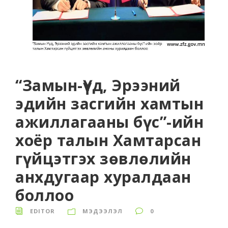
“Замын-Үүд, Эрээний
эдийн засгийн хамтын
ажиллагааны бүс”-ийн
хоёр талын Хамтарсан
гүйцэтгэх зөвлөлийн
анхдугаар хуралдаан
боллоо
EDITOR
МЭДЭЭЛЭЛ
0