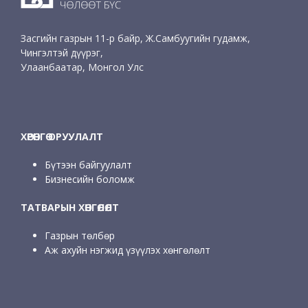
Засгийн газрын 11-р байр, Ж.Самбуугийн гудамж,
Чингэлтэй дүүрэг,
Улаанбаатар, Монгол Улс
ХӨРӨНГӨ ОРУУЛАЛТ
Бүтээн байгуулалт
Бизнесийн боломж
ТАТВАРЫН ХӨНГӨЛӨЛТ
Газрын төлбөр
Аж ахуйн нэгжид үзүүлэх хөнгөлөлт