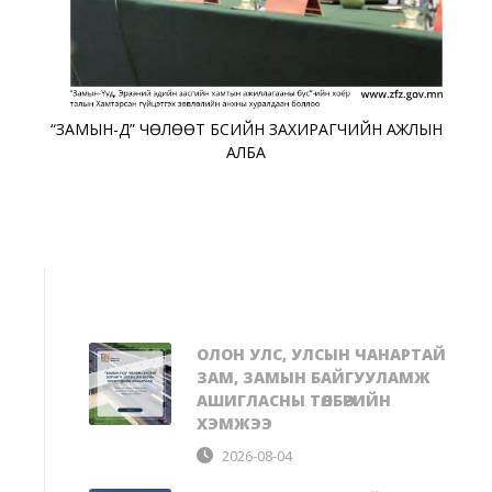
“ЗАМЫН-ҮҮД” ЧӨЛӨӨТ БҮСИЙН ЗАХИРАГЧИЙН АЖЛЫН
АЛБА
ОЛОН УЛС, УЛСЫН ЧАНАРТАЙ
ЗАМ, ЗАМЫН БАЙГУУЛАМЖ
АШИГЛАСНЫ ТӨЛБӨРИЙН
ХЭМЖЭЭ
2026-08-04