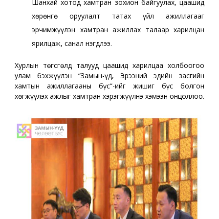
Шанхай хотод хамтран зохион байгуулах, цаашид
хөрөнгө оруулалт татах үйл ажиллагааг
эрчимжүүлэн хамтран ажиллах талаар харилцан
ярилцаж, санал нэгдлээ.
Хурлын төгсгөлд талууд цаашид харилцаа холбоогоо
улам бэхжүүлэн “Замын-Үүд, Эрээний эдийн засгийн
хамтын ажиллагааны бүс”-ийг жишиг бүс болгон
хөгжүүлэх ажлыг хамтран хэрэгжүүлнэ хэмээн онцоллоо.